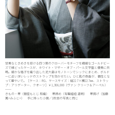
甘美なときめきを授ける四つ葉のクローバーモチーフを繊細なゴールドビー
ズで縁どったケースが、ホワイト・マザー・オブ・パール文字盤と優美に共
鳴。細かな格子を織り出した泥大島はモノトーンでシックにまとめ、ボルド
ーに近い深いレッドのストラップを効かせたい。ひと匙の色香が、個性とな
って華やいで。［ケース：RG、ケースサイズ：縦22.7×横22.7㎜、ストラッ
プ：アリゲーター、クオーツ］￥1,386,000（ヴァン クリーフ＆アーペル）
──
きもの・帯（銀座もとじ 和織） 帯締め（有職組紐 道明） 帯揚げ（加藤
萬<みふじ>） 手に持った小鏡／1枚目の写真と同じ