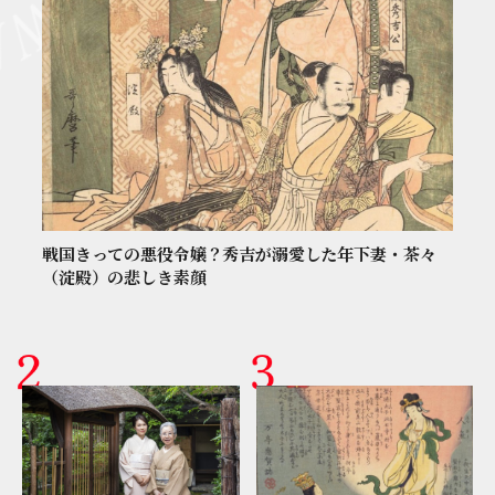
戦国きっての悪役令嬢？秀吉が溺愛した年下妻・茶々
（淀殿）の悲しき素顔