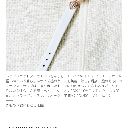
ラウンドカットダイヤモンドをあしらったふたつのドロップモチーフが、直
径18㎜という愛らしいサイズ感のケースを美麗に演出。程よい艶のある白の
サテンストラップは、落ち着いたトーンの紬のきものになじみながら映え、
程よい女性らしさを醸し出す。［ケース：PG×ダイヤモンド、ケース径18
㎜、ストラップ：サテン、クオーツ］予価￥2,138,400（ブシュロン）
──
きもの（銀座もとじ 和織）