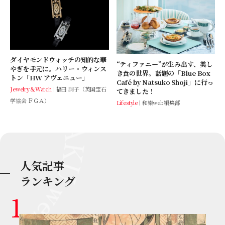
ダイヤモンドウォッチの知的な華
“ティファニー”が生み出す、美し
やぎを手元に。ハリー・ウィンス
き食の世界。話題の「Blue Box
トン「HW アヴェニュー」
Café by Natsuko Shoji」に行っ
Jewelry＆Watch
福田 詞子（英国宝石
てきました！
学協会 ＦＧＡ）
Lifestyle
和樂web編集部
人気記事
ランキング