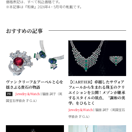
価格表記は、すべて税込価格です。
※本記事は『和樂』2026年4・5月号の転載です。
おすすめの記事
ヴァン クリーフ＆アーペルと心を
【CARTIER】卓越したサヴォア
揺さぶる貴石の物語
フェールから生まれる珠玉のクリ
エイションを公開！メゾンが継承
Jewelry＆Watch
福田 詞子（英
PR
するスタイルの原点、〝調和の美
国宝石学協会 ＦＧＡ）
学〟をひもとく
Jewelry＆Watch
福田 詞子（英国宝石
学協会 ＦＧＡ）