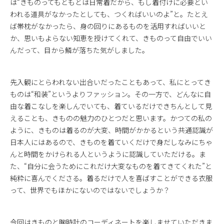
は“きものってもともとは日常着だから、もし着付けに必要とい
われる道具がなかったとしても、つくればいいのよ”と。たとえ
ば帯枕がなかったら、身の回りにあるものを活用すればいいと
か、思いもよらない知恵を授けてくれて、きものって自由でいい
んだって、目から鱗が落ちた気がしました。
先入観にとらわれない出合いだったこともあって、私にとってき
ものは“和装”というよりファッション。その一方で、どんなに自
由な着こなしを楽しんでいても、着ているだけできちんとして見
えることも、きものの魅力のひとつだと思います。かつての私の
ように、きものは着るのが大変、時間がかかるという共通認識が
日本人にはあるので、きものを着ていくだけで身だしなみにちゃ
んと時間をかけられる人というように認識していただける。ま
た、“自分に会うためにこれだけ大変なものを着てきてくれた”と
純粋に喜んでくださる。着るだけで人を喜ばすことができる衣服
って、世界でもほかにないのではないでしょうか？
今回はきものと腕時計のコーディネートを楽しませていただきま