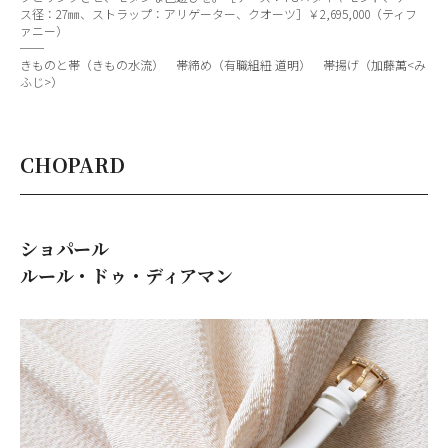
ス径：27㎜、ストラップ：アリゲーター、クオーツ］￥2,695,000（ティフ
ァニー）
──
きものと帯（きもの水流） 帯締め（有職組紐 道明） 帯揚げ（加藤萬<み
ふじ>）
CHOPARD
ショパール
ルール・ドゥ・ディアマン