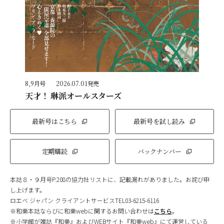
8,9月号
2026.07.01発売
天才！ 琳派オールスターズ
最新号はこちら
最新号を試し読み
定期購読
バックナンバー
本誌８・９月号P.208の協力社リストに、記載漏れがありました。お詫び申
し上げます。
ロエベ ジャパン クライアントサービスTEL03-6215-6116
※和樂本誌ならびに和樂webに関するお問い合わせは
こちら
。
※小学館が雑誌『和樂』およびWEBサイト『和樂web』にて運営している