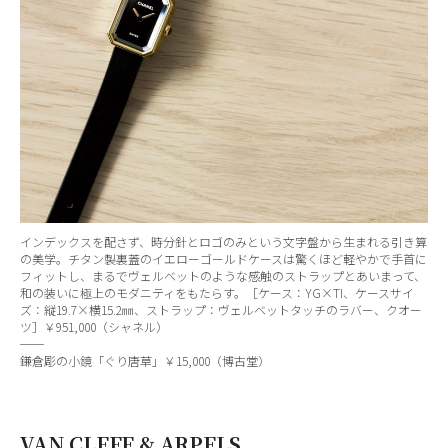
インデックスを配さず、時分針とロゴのみという文字盤から生まれる引き算
の美学。チタン製裏蓋のイエローゴールドケースは驚くほど軽やかで手首に
フィットし、まるでヴェルベットのような感触のストラップとあいまって、
和の装いに極上のモダニティをもたらす。［ケース：YG×TI、ケースサイ
ズ：縦19.7×横15.2㎜、ストラップ：ヴェルベットタッチのラバー、クオー
ツ］￥951,000（シャネル）
──
鎌倉彫の小鏡「ぐり唐草」￥15,000（博古堂）
VAN CLEEF & ARPELS