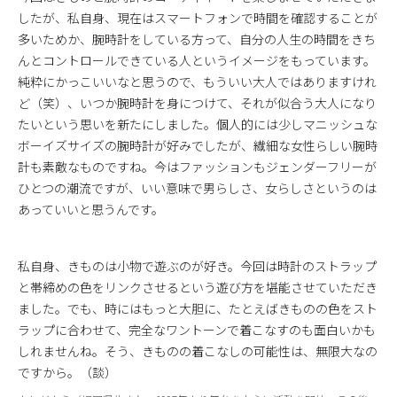
したが、私自身、現在はスマートフォンで時間を確認することが
多いためか、腕時計をしている方って、自分の人生の時間をきち
んとコントロールできている人というイメージをもっています。
純粋にかっこいいなと思うので、もういい大人ではありますけれ
ど（笑）、いつか腕時計を身につけて、それが似合う大人になり
たいという思いを新たにしました。個人的には少しマニッシュな
ボーイズサイズの腕時計が好みでしたが、繊細な女性らしい腕時
計も素敵なものですね。今はファッションもジェンダーフリーが
ひとつの潮流ですが、いい意味で男らしさ、女らしさというのは
あっていいと思うんです。
私自身、きものは小物で遊ぶのが好き。今回は時計のストラップ
と帯締めの色をリンクさせるという遊び方を堪能させていただき
ました。でも、時にはもっと大胆に、たとえばきものの色をスト
ラップに合わせて、完全なワントーンで着こなすのも面白いかも
しれませんね。そう、きものの着こなしの可能性は、無限大なの
ですから。（談）