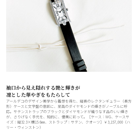
袖口から見え隠れする艶と輝きが
凜とした華やぎをもたらして
アールデコのデザイン美学から着想を得た、縦長のレクタンギュラー（長方
形）ケースと文字盤の意匠に、至高のダイヤモンドの輝きがノーブルに呼
応。サテンストラップのブラックとダイヤモンドが織りなす品のいい輝き
が、さりげなく手元を、知的に、優美に彩って。［ケース：WG、ケースサ
イズ：縦32.3×横15.6㎜、ストラップ：サテン、クオーツ］￥3,157,000（ハ
リー・ウィンストン）