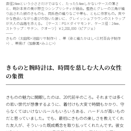
直径24㎜という小ささだけではなく、たった5.4㎜しかないケースの薄さ
と、時計本来の美が際立つシンプリシティが融合。藍色とグレーの三角が織
り出された絣のきものも、同系色の織りなごや帯も、ともに作家もの。爽や
かな色合いながら遊びの効いた装いに、グレイッシュブラウンのストラップ
が大人の品格を添える。［ケース：PG×ダイヤモンド、ケース径：24㎜、
ストラップ：サテン、クオーツ］￥2,288,000（ピアジェ）
──
きもの（太田和<池田リサ制作>）、帯（染と織たかはし<三村百合子制作
>）、帯揚げ（加藤萬<みふじ>）
きものと腕時計は、時間を慈しむ大人の女性
の象徴
きものの魅力に開眼したのは、20代前半のころ。それまでは多く
の若い世代が想像するように、着付けも大変で時間もかかり、守
らなくてはいけないルールもいろいろある、ハードルが高いもの
だと思っていました。でも、最初にきものの楽しさを教えてくれ
た友人が、そういった既成概念を取り払ってくれたんです。彼女