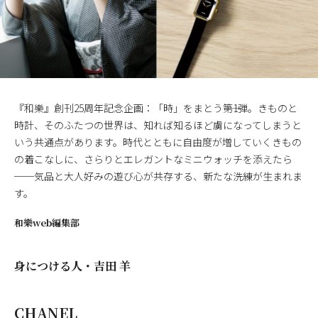
『和樂』創刊25周年記念企画：「時」をまとう――第1弾。きものと
時計、そのふたつの世界は、知れば知るほど虜になってしまうと
いう共通点があります。時代とともに自由度が増していくきもの
の着こなしに、さらりとエレガントなミニウォッチを添えたら
──気品と大人好みの遊び心が共存する、新たな洗練が生まれま
す。
和樂web編集部
身につける人・吉田 羊
CHANEL