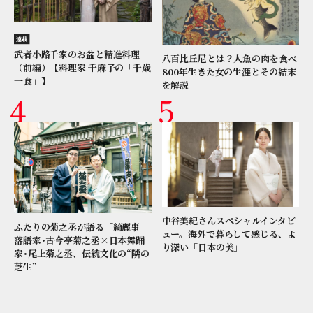
連載
武者小路千家のお盆と精進料理
八百比丘尼とは？人魚の肉を食べ
（前編）【料理家 千麻子の「千歳
800年生きた女の生涯とその結末
一食」】
を解説
中谷美紀さんスペシャルインタビ
ふたりの菊之丞が語る「綺麗事」
ュー。海外で暮らして感じる、よ
落語家･古今亭菊之丞×日本舞踊
り深い「日本の美」
家･尾上菊之丞、伝統文化の“隣の
芝生”