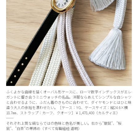
ふくよかな曲線を描くオーバル形ケースに、ローマ数字インデックスがエレ
ガントに響き合うミニウォッチの名品。洋服ならあえてシンプルな白シャツ
と合わせるように、ふだん着のきものに合わせて、ダイヤモンドとはひと味
違う大人の余裕を漂わせたい。［ケース：YG、ケースサイズ：縦24.6×横
18.7㎜、ストラップ：カーフ、クオーツ］￥1,478,400（カルティエ）
──
それぞれ上質な絹ならではの色味と色名が美しい。右から”銀鼠”、”桜
鼠”、”白茶”の帯締め（すべて有職組紐 道明）