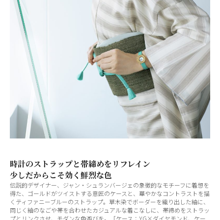
時計のストラップと帯締めをリフレイン
少しだからこそ効く鮮烈な色
伝説的デザイナー、ジャン・シュランバージェの象徴的なモチーフに着想を
得た、ゴールドがツイストする意匠のケースと、華やかなコントラストを描
くティファニーブルーのストラップ。草木染でボーダーを織り出した紬に、
同じく紬のなごや帯を合わせたカジュアルな着こなしに、帯締めをストラッ
プとリンクさせ、モダンな色遊びを。［ケース：YG×ダイヤモンド、ケー