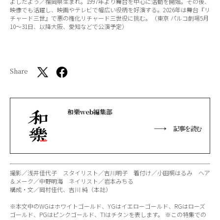
よしだよう／福岡県生まれ。1997年より舞台を中心に活動を開始。その後、
映像でも活躍し、映画やテレビで幅広い役柄を好演する。2026年は舞台『リ
チャード三世』で悪の権化リチャード三世役に挑む。（東京 パルコ劇場5月
10〜31日、以降大阪、愛知などで公演予定）
Share
和樂web編集部
記事を読む
撮影／浅井佳代子 スタイリスト／吉川明子 着付け／小田桐はるみ ヘア
＆メーク／中野明海 ネイリスト／岩本みちる
構成・文／岡村佳代、吉川 純（本誌）
※本文中のWGはホワイトゴールド、YGはイエローゴールド、RGはローズ
ゴールド、PGはピンクゴールド、TIはチタンを表します。 ※この特集での