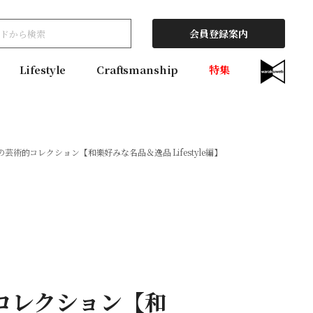
会員登録案内
Lifestyle
Craftsmanship
特集
術的コレクション【和樂好みな名品＆逸品 Lifestyle編】
コレクション【和