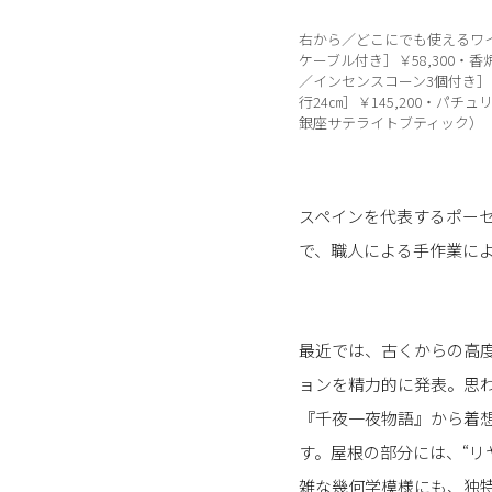
右から／どこにでも使えるワイ
ケーブル付き］￥58,300
／インセンスコーン3個付き］
行24㎝］￥145,200・パチ
銀座サテライトブティック）
スペインを代表するポーセ
で、職人による手作業に
最近では、古くからの高
ョンを精力的に発表。思
『千夜一夜物語』から着
す。屋根の部分には、“リ
雑な幾何学模様にも、独