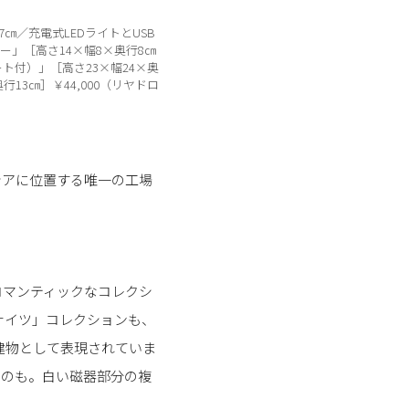
㎝／充電式LEDライトとUSB
ー」［高さ14×幅8×奥行8㎝
ト付）」［高さ23×幅24×奥
13㎝］￥44,000（リヤドロ
シアに位置する唯一の工場
ロマンティックなコレクシ
ナイツ」コレクションも、
建物として表現されていま
ものも。白い磁器部分の複