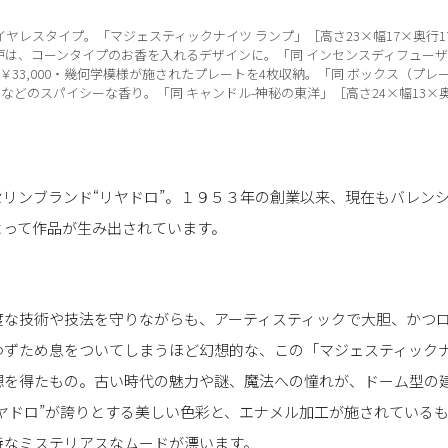
ヤレスタイプ。「マジェスティックナイツ ランプ」［高さ23×幅17×奥行17
・香炉は、コーンタイプのお香を入れるデザインに。「同 インセンスディフューザ
￥33,000・幾何学模様が施されたプレートを4枚収納。「同 ボックス（プレー
ュリなどのスパイシーな香り。「同 キャンドル-神秘の東洋」［高さ24×幅13×奥行
リンブランド“リヤドロ”。１９５３年の創業以来、現在もバレン
よって作品が生み出されています。
度な技術や技法を守りながらも、アーティスティックで大胆、かつ
わずため息をついてしまうほど幻想的な、この「マジェスティック
想を得たもの。古い時代の魅力や謎、魔法への憧れが、ドーム型の
ヤドロ”が誇りとする美しい色彩と、エナメル加工が施されている
特なミステリアスなムードが漂います。