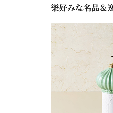
樂好みな名品＆逸品 