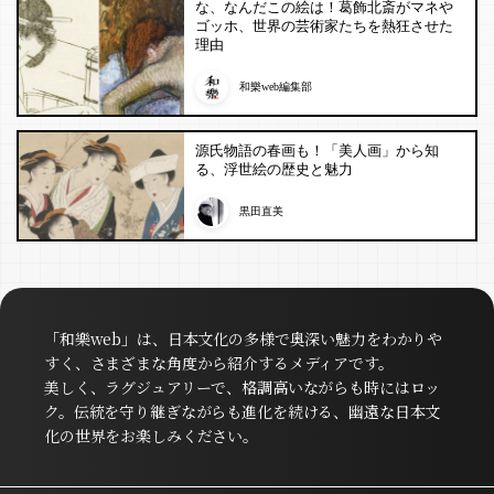
な、なんだこの絵は！葛飾北斎がマネや
ゴッホ、世界の芸術家たちを熱狂させた
理由
和樂web編集部
源氏物語の春画も！「美人画」から知
る、浮世絵の歴史と魅力
黒田直美
「和樂web」は、日本文化の多様で奥深い魅力をわかりや
すく、さまざまな角度から紹介するメディアです。
美しく、ラグジュアリーで、格調高いながらも時にはロッ
ク。伝統を守り継ぎながらも進化を続ける、幽遠な日本文
化の世界をお楽しみください。