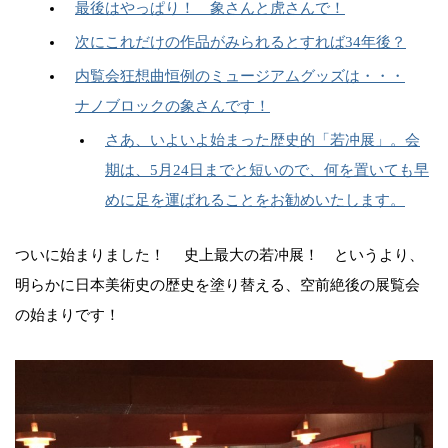
最後はやっぱり！ 象さんと虎さんで！
次にこれだけの作品がみられるとすれば34年後？
内覧会狂想曲恒例のミュージアムグッズは・・・
ナノブロックの象さんです！
さあ、いよいよ始まった歴史的「若冲展」。会
期は、5月24日までと短いので、何を置いても早
めに足を運ばれることをお勧めいたします。
ついに始まりました！ 史上最大の若冲展！ というより、
明らかに日本美術史の歴史を塗り替える、空前絶後の展覧会
の始まりです！