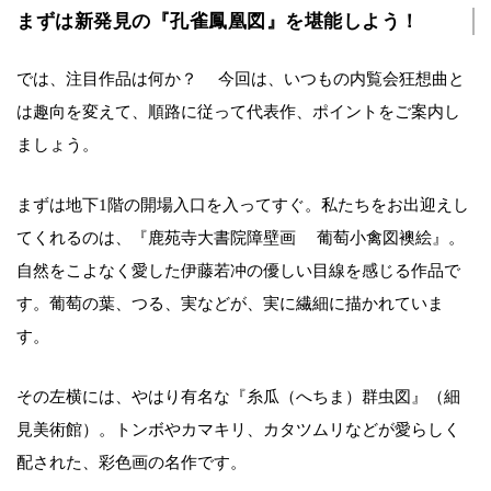
まずは新発見の『孔雀鳳凰図』を堪能しよう！
では、注目作品は何か？ 今回は、いつもの内覧会狂想曲と
は趣向を変えて、順路に従って代表作、ポイントをご案内し
ましょう。
まずは地下1階の開場入口を入ってすぐ。私たちをお出迎えし
てくれるのは、『鹿苑寺大書院障壁画 葡萄小禽図襖絵』。
自然をこよなく愛した伊藤若冲の優しい目線を感じる作品で
す。葡萄の葉、つる、実などが、実に繊細に描かれていま
す。
その左横には、やはり有名な『糸瓜（へちま）群虫図』（細
見美術館）。トンボやカマキリ、カタツムリなどが愛らしく
配された、彩色画の名作です。