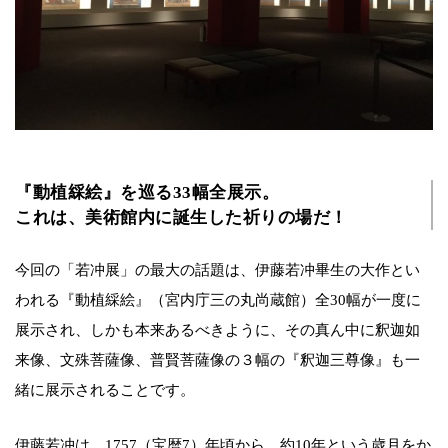
『動植綵絵』を巡る33幅全展示。
これは、美術館内に誕生した祈りの場だ！
今回の「若冲展」の最大の話題は、伊藤若冲畢生の大作とい
われる『動植綵絵』（宮内庁三の丸尚蔵館）全30幅が一度に
展示され、しかも本来あるべきように、その真ん中に釈迦如
来像、文殊菩薩像、普賢菩薩像の３幅の『釈迦三尊像』も一
緒に展示されることです。
伊藤若冲は、1757（宝暦7）年頃から、約10年という歳月をか