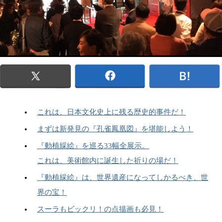
これは、日本文化史上に残る歴史的事件だ！
まずは新発見の『孔雀鳳凰図』を堪能しよう！
『動植綵絵』を巡る33幅全展示。
これは、美術館内に誕生した祈りの場だ！
『動植綵絵』は、世界遺産になってしかるべき、世
界の宝！
スーラもビックリ！の点描画も必見！