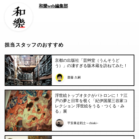
和樂web編集部
担当スタッフのおすすめ
京都の出版社「芸艸堂（うんそうど
う）」の凄すぎる版木蔵を訪ねてみた！
齋藤 久嗣
浮世絵トップオタクがパトロンに！？江
戸の夢と日常を覗く「紀伊国屋三谷家コ
レクション 浮世絵をうる・つくる・み
る」展
平安暴走戦士～chiaki~