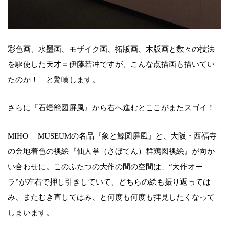
彩色画、水墨画、モザイク画、拓版画、木版画と数々の技法
を駆使した天才＝伊藤若冲ですが、こんな点描画も描いてい
たのか！ と驚嘆します。
さらに『石燈籠図屏風』から右へ進むとここがまたスゴイ！
MIHO MUSEUMの名品『象と鯨図屏風』と、大阪・西福寺
の金地着色の襖絵『仙人掌（さぼてん）群鶏図襖絵』が向か
い合わせに。このふたつの大作の間の空間は、“大作オー
ラ”が左右で押し引きしていて、どちらの絵も振り返っては
み、またむき直してはみ、と何度も何度も拝見したくなって
しまいます。