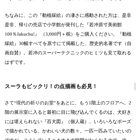
ちなみに、この『動植綵絵』の凄さに感動された方は、是非
是非、帰りの売店で小学館が発刊した『若冲原寸美術館
100％Jakuchu!』 （3,000円＋税）をご購入ください。『動植
綵絵』30幅すべてを原寸にて掲載した、歴史的名著です（自
画自賛）。若冲のスーパーテクニックのヒミツも見て取れる
はずです。
スーラもビックリ！の点描画も必見！
さて“現代の祈りのお堂”をあとに、もう1階上のフロアへ。2
階の展示室に入ると最初に目に飛び込んでくるのは、犬好き
には堪えられない『百犬図』（個人蔵）。いろいろなポーズ
で描かれている、かわいい犬の数々。一匹一匹みていたいの