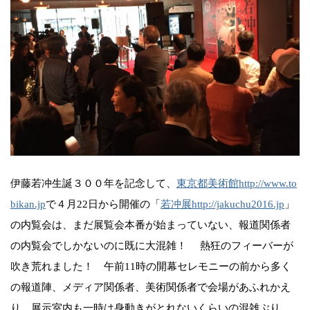
伊藤若冲生誕３００年を記念して、
東京都美術館http://www.to
bikan.jp
で４月22日から開催の「
若冲展http://jakuchu2016.jp
」
の内覧会は、まだ展覧会本番が始まっていない、報道関係者
の内覧会でしかないのに既に大混雑！ 熱狂のフィーバーが
吹き荒れました！ 午前11時の開幕セレモニーの前から多く
の報道陣、メディア関係者、美術関係者で会場があふれかえ
り、展示室内も一時は身動きがとれないくらいの混雑ぶり