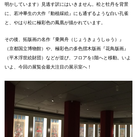
明かしています）見逃す訳にはいきません。松と牡丹を背景
に、若冲畢生の大作『動植綵絵』にも通ずるような白い孔雀
と、やはり松に極彩色の鳳凰が描かれています。
その後、拓版画の名作『乗興舟（じょうきょうしゅう）』
（京都国立博物館）や、極彩色の多色摺木版画『花鳥版画』
（平木浮世絵財団）などが並び、フロアを1階へと移動。いよ
いよ、今回の展覧会最大注目の展示室へ！