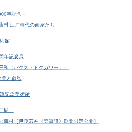
300年記念－
蕪村 江戸時代の画家たち
術館
0周年記念展
平和（パクス・トクガワーナ）
年の美と叡智
澤記念美術館
企画展
の蕪村［伊藤若冲《菜蟲譜》期間限定公開］