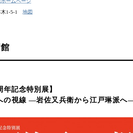
館ホームページ
木1-5‐1
地図
術館
0周年記念特別展】
への視線 ―岩佐又兵衛から江戸琳派へ