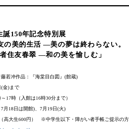
誕150年記念特別展
友の美的生活 ―美の夢は終わらない。
寄者住友春翠 ―和の美を愉しむ」
藤若冲作品：『海棠目白図』(館蔵)
(金)まで
～17時（入館は16時30分まで）
月18日は開館)、7月19日(火)
円（高大生600円） ※中学生以下・障がい者手帳ご提示の