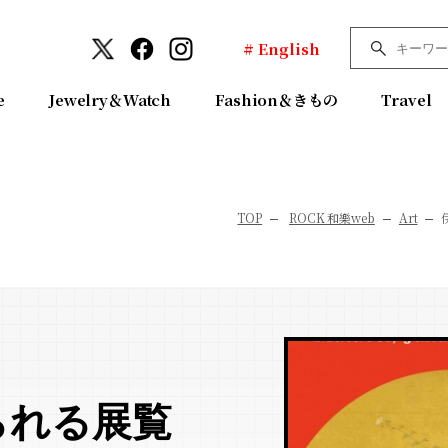
# English
e
Jewelry＆Watch
Fashion＆きもの
Travel
TOP
ROCK 和樂web
Art
られる展覧