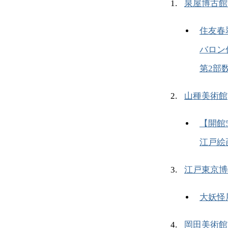
泉屋博古館
住友春
バロン
第2部
山種美術館
【開館
江戸絵
江戸東京博
大妖怪
岡田美術館