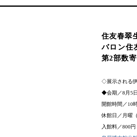
住友春翠生
バロン住
第2部数
◇展示される伊
◆会期／8月5日
開館時間／10時
休館日／月曜（7
入館料／800