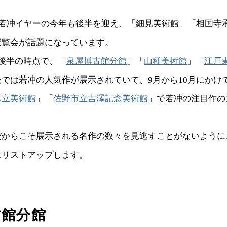
の若冲イヤーの今年も後半を迎え、「細見美術館」「相国寺
展覧会が話題になっています。
後半の時点で、「
泉屋博古館分館
」「
山種美術館
」「
江戸
では若冲の人気作が展示されていて、9月から10月にかけ
県立美術館
」「
佐野市立吉澤記念美術館
」で若冲の注目作の
からこそ展示される名作の数々を見逃すことがないように
にリストアップします。
古館分館