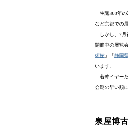
生誕300年
など京都での
しかし、7月
開催中の展覧会
術館
」「
静岡
います。
若冲イヤーだ
会期の早い順
泉屋博