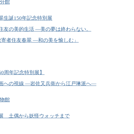
分館
翠生誕150年記念特別展
住友の美的生活 ―美の夢は終わらない。
数寄者住友春翠 ―和の美を愉しむ」
50周年記念特別展】
画への視線 ―岩佐又兵衛から江戸琳派へ―
物館
展 土偶から妖怪ウォッチまで