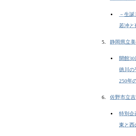
－生誕
若冲と
静岡県立美
開館3
徳川の
250
佐野市立吉
特別
東と西