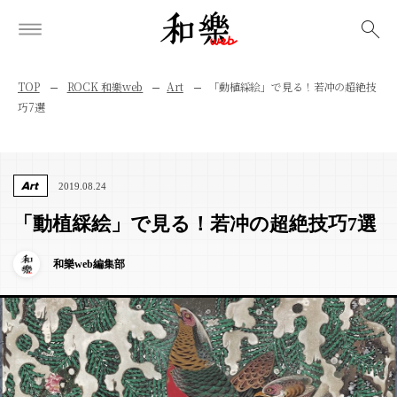
検索
TOP
ROCK 和樂web
Art
「動植綵絵」で見る！若冲の超絶技
巧7選
Art
2019.08.24
「動植綵絵」で見る！若冲の超絶技巧7選
和樂web編集部