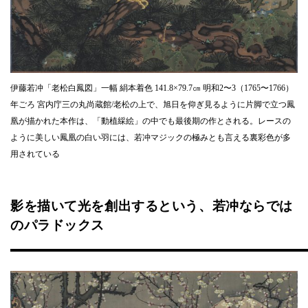
伊藤若冲「老松白鳳図」一幅 絹本着色 141.8×79.7㎝ 明和2〜3（1765〜1766）
年ごろ 宮内庁三の丸尚蔵館/老松の上で、旭日を仰ぎ見るように片脚で立つ鳳
凰が描かれた本作は、「動植綵絵」の中でも最後期の作とされる。レースの
ように美しい鳳凰の白い羽には、若冲マジックの極みとも言える裏彩色が多
用されている
影を描いて光を創出するという、若冲ならでは
のパラドックス