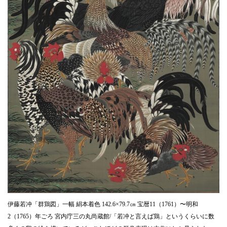
伊藤若冲「群鶏図」一幅 絹本着色 142.6×79.7㎝ 宝暦11（1761）〜明和
2（1765）年ごろ 宮内庁三の丸尚蔵館/「若冲と言えば鶏」というくらいに数