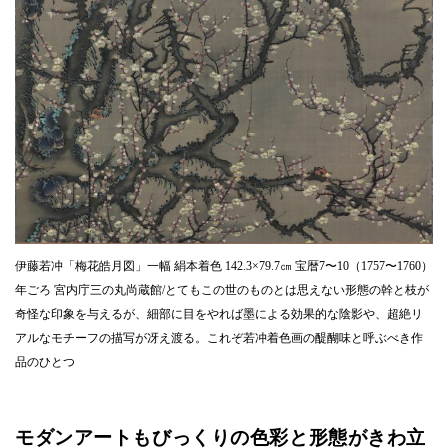
伊藤若冲「梅花皓月図」一幅 絹本着色 142.3×79.7㎝ 宝暦7〜10（1757〜1760）
年ごろ 宮内庁三の丸尚蔵館/とてもこの世のものとは思えない形態の幹と枝が
奇怪な印象を与えるが、細部に目をやれば墨による効果的な陰影や、超絶リ
アルなモチーフの描写が冴え渡る。これぞ若冲着色画の醍醐味と呼ぶべき作
品のひとつ
モダンアートもびっくりの色彩と形態がきわ立