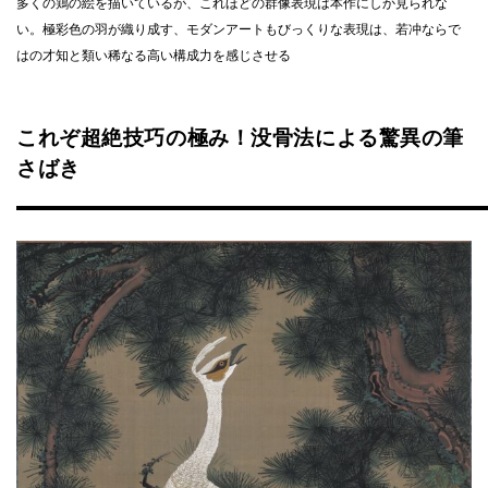
多くの鶏の絵を描いているが、これほどの群像表現は本作にしか見られな
い。極彩色の羽が織り成す、モダンアートもびっくりな表現は、若冲ならで
はの才知と類い稀なる高い構成力を感じさせる
これぞ超絶技巧の極み！没骨法による驚異の筆
さばき