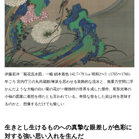
伊藤若冲「菊花流水図」一幅 絹本着色 142.7×79.1㎝ 明和2〜3（1765〜1766）
年ごろ 宮内庁三の丸尚蔵館/琳派を思わせる装飾的な流水と、無重力空間に浮
かんだような大輪の白い菊の花が一種独特の世界を成した傑作。尾形光琳の
小袖の図案に着想を得たとも言われている。奇怪な形をした岩は何を意味す
るのかと、想像するだけでも愉しい
生きとし生けるものへの真摯な眼差しが色彩に
対する強い思い入れを生んだ