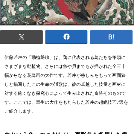
伊藤若冲の「動植綵絵」は、鶏に代表される鳥たちを筆頭に
さまざまな動植物、さらには魚や貝までもが描かれた全三十
幅からなる花鳥画の大作です。若冲が慈しみをもって画面狭
しと描写したこの生命の讃歌は、彼の卓越した技量と画材に
対する飽くなき探究心によって生み出された奇跡そのもので
す。ここでは、畢生の大作をもたらした若冲の超絶技巧7選を
ご紹介します。