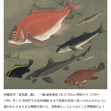
伊藤若冲「群魚図（鯛）」一幅 絹本着色 142.3×78.9㎝ 明和2〜3（1765〜
1766）年ごろ 宮内庁三の丸尚蔵館/まるで魚屋の店先に並べられたかのように
描かれたさまざまな種類の魚たち。花鳥画というよりはどこか博物画のよう