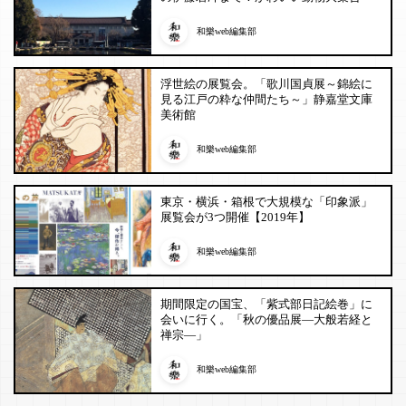
和樂web編集部
浮世絵の展覧会。「歌川国貞展～錦絵に
見る江戸の粋な仲間たち～」静嘉堂文庫
美術館
和樂web編集部
東京・横浜・箱根で大規模な「印象派」
展覧会が3つ開催【2019年】
和樂web編集部
期間限定の国宝、「紫式部日記絵巻」に
会いに行く。「秋の優品展―大般若経と
禅宗―」
和樂web編集部