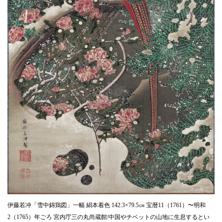
伊藤若冲「雪中錦鶏図」一幅 絹本着色 142.3×79.5㎝ 宝暦11（1761）〜明和
2（1765）年ごろ 宮内庁三の丸尚蔵館/中国やチベットの山地に生息するとい