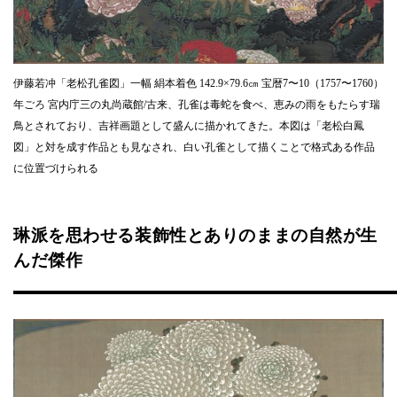
伊藤若冲「老松孔雀図」一幅 絹本着色 142.9×79.6㎝ 宝暦7〜10（1757〜1760）
年ごろ 宮内庁三の丸尚蔵館/古来、孔雀は毒蛇を食べ、恵みの雨をもたらす瑞
鳥とされており、吉祥画題として盛んに描かれてきた。本図は「老松白鳳
図」と対を成す作品とも見なされ、白い孔雀として描くことで格式ある作品
に位置づけられる
琳派を思わせる装飾性とありのままの自然が生
んだ傑作