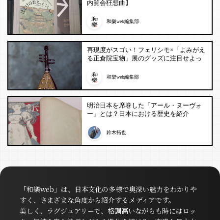
内覧会狂想曲】
和樂web編集部
再現度がスゴい！フェリシモ×「よみがえ
る正倉院宝物」展のグッズに注目せよっ
和樂web編集部
明治日本を席巻した「アール・ヌーヴォ
ー」とは？日本における歴史を紹介
鈴木拓也
「和樂web」は、日本文化の多様で奥深い魅力をわかりや
すく、さまざまな角度から紹介するメディアです。
美しく、ラグジュアリーで、格調高いながらも時にはロッ