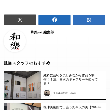
和樂web編集部
担当スタッフのおすすめ
純粋に芸術を楽しみながら作品を制
作！？清川泰次のギャラリーを知って
る？
平安暴走戦士～chiaki~
根津美術館で出会う兜率天の美【2016年