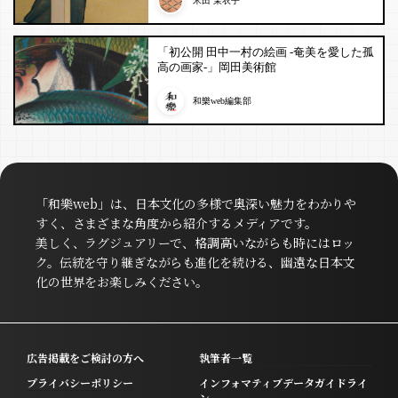
米田 茉衣子
「初公開 田中一村の絵画 -奄美を愛した孤
高の画家-」岡田美術館
和樂web編集部
「和樂web」は、日本文化の多様で奥深い魅力をわかりや
すく、さまざまな角度から紹介するメディアです。
美しく、ラグジュアリーで、格調高いながらも時にはロッ
ク。伝統を守り継ぎながらも進化を続ける、幽遠な日本文
化の世界をお楽しみください。
広告掲載をご検討の方へ
執筆者一覧
プライバシーポリシー
インフォマティブデータガイドライ
ン