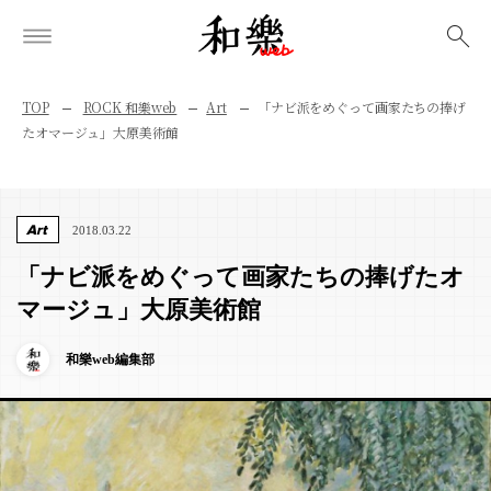
検索
TOP
ROCK 和樂web
Art
「ナビ派をめぐって画家たちの捧げ
たオマージュ」大原美術館
Art
2018.03.22
「ナビ派をめぐって画家たちの捧げたオ
マージュ」大原美術館
和樂web編集部