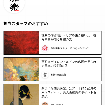
担当スタッフのおすすめ
極寒の抑留地シベリアを生き抜いた、香
月泰男が描く希望の光
浮世離れマスターズ つあお＆まいこ
画家オディロン・ルドンの名画が見られ
る日本の美術館3選
和樂web編集部
奈良「松伯美術館」はアート好き必見の
穴場スポット。美人画鑑賞のポイントも
解説！