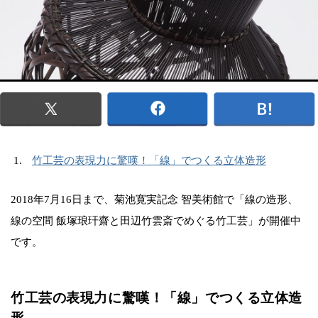
竹工芸の表現力に驚嘆！「線」でつくる立体造形
2018年7月16日まで、菊池寛実記念 智美術館で「線の造形、
線の空間 飯塚琅玕齋と田辺竹雲斎でめぐる竹工芸」が開催中
です。
竹工芸の表現力に驚嘆！「線」でつくる立体造
形