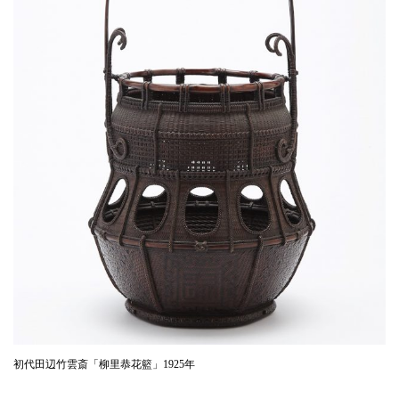
初代田辺竹雲斎「柳里恭花籃」1925年