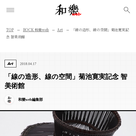
検索
TOP
ROCK 和樂web
Art
「線の造形、線の空間」菊池寛実記
念 智美術館
Art
2018.04.17
「線の造形、線の空間」菊池寛実記念 智
美術館
和樂web編集部