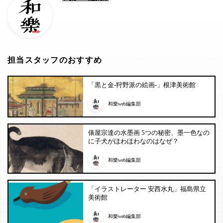
担当スタッフのおすすめ
「黒と金-狩野派の絵画-」根津美術館
和樂web編集部
俵屋宗達の水墨画 5つの秘密、墨一色なの
に子犬がほわほわなのはなぜ？
和樂web編集部
「イラストレーター 安西水丸」福島県立
美術館
和樂web編集部