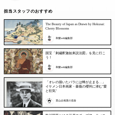
担当スタッフのおすすめ
The Beauty of Japan as Drawn by Hokusai:
Cherry Blossoms
和樂web編集部
国宝「刺繡釈迦如来説法図」を見に行こ
う！
和樂web編集部
「オレの描いたバラには蜂が止まる…」
イケメン日本画家・薔薇の櫻州に潜む"愛
と狂気"
里山企画菜の花舎