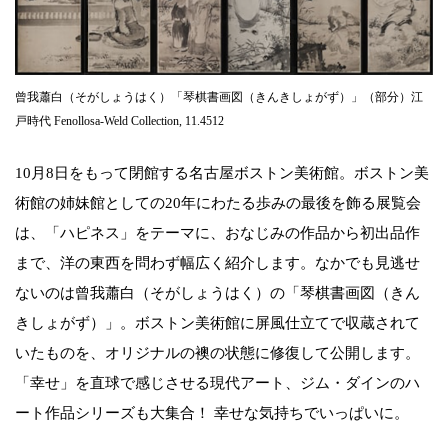
曾我蕭白（そがしょうはく）「琴棋書画図（きんきしょがず）」（部分）江
戸時代 Fenollosa-Weld Collection, 11.4512
10月8日をもって閉館する名古屋ボストン美術館。ボストン美
術館の姉妹館としての20年にわたる歩みの最後を飾る展覧会
は、「ハピネス」をテーマに、おなじみの作品から初出品作
まで、洋の東西を問わず幅広く紹介します。なかでも見逃せ
ないのは曾我蕭白（そがしょうはく）の「琴棋書画図（きん
きしょがず）」。ボストン美術館に屏風仕立てで収蔵されて
いたものを、オリジナルの襖の状態に修復して公開します。
「幸せ」を直球で感じさせる現代アート、ジム・ダインのハ
ート作品シリーズも大集合！ 幸せな気持ちでいっぱいに。