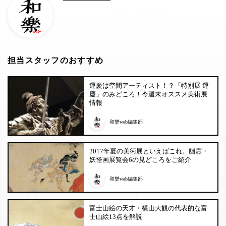
担当スタッフのおすすめ
運慶は空間アーティスト！？「特別展 運
慶」のみどころ！今週末オススメ美術展
情報
和樂web編集部
2017年夏の美術展といえばこれ。幽霊・
妖怪画展覧会6の見どころをご紹介
和樂web編集部
富士山絵の天才・横山大観の代表的な富
士山絵13点を解説