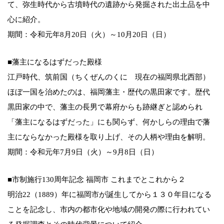
て、弥生時代から古墳時代の遺跡から発掘された出土品を中
心に紹介。
期間：令和元年8月20日（火）～10月20日（日）
■藩主になるはずだった殿様
江戸時代、筑前国（ちくぜんのくに 現在の福岡県北西部）
ほぼ一国を治めたのは、福岡藩主・歴代の黒田家です。歴代
黒田家の中で、藩主の長男で幕府からも跡継ぎと認められ
「藩主になるはずだった」にも関らず、何かしらの理由で藩
主にならなかった殿様を取り上げ、その人柄や理由を解明。
期間：令和元年7月9日（火）～9月8日（日）
■市制施行130周年記念 福岡市 これまでとこれから２
明治22（1889）年に福岡市が誕生してから１３０年目になる
ことを記念し、市内の都市化や地域の開発の際に行われてい