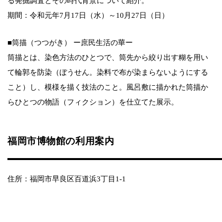
る発掘調査とその時代背景について紹介。
期間：令和元年7月17日（水）～10月27日（日）
■筒描（つつがき） ー庶民生活の華ー
筒描とは、染色方法のひとつで、筒先から絞り出す糊を用い
て輪郭を防染（ぼうせん。染料で布が染まらないようにする
こと）し、模様を描く技法のこと。風呂敷に描かれた筒描か
らひとつの物語（フィクション）を仕立てた展示。
福岡市博物館の利用案内
住所：福岡市早良区百道浜3丁目1-1