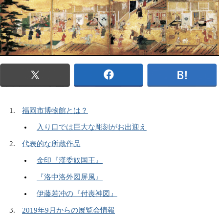
福岡市博物館とは？
入り口では巨大な彫刻がお出迎え
代表的な所蔵作品
金印『漢委奴国王』
『洛中洛外図屏風』
伊藤若冲の『付喪神図』
2019年9月からの展覧会情報