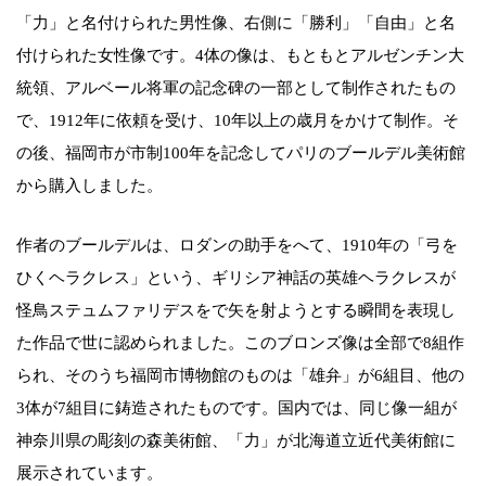
「力」と名付けられた男性像、右側に「勝利」「自由」と名
付けられた女性像です。4体の像は、もともとアルゼンチン大
統領、アルベール将軍の記念碑の一部として制作されたもの
で、1912年に依頼を受け、10年以上の歳月をかけて制作。そ
の後、福岡市が市制100年を記念してパリのブールデル美術館
から購入しました。
作者のブールデルは、ロダンの助手をへて、1910年の「弓を
ひくヘラクレス」という、ギリシア神話の英雄ヘラクレスが
怪鳥ステュムファリデスをで矢を射ようとする瞬間を表現し
た作品で世に認められました。このブロンズ像は全部で8組作
られ、そのうち福岡市博物館のものは「雄弁」が6組目、他の
3体が7組目に鋳造されたものです。国内では、同じ像一組が
神奈川県の彫刻の森美術館、「力」が北海道立近代美術館に
展示されています。