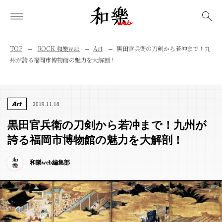
検索
TOP
ROCK 和樂web
Art
黒田官兵衛の刀剣から若冲まで！九
州が誇る福岡市博物館の魅力を大解剖！
Art
2019.11.18
黒田官兵衛の刀剣から若冲まで！九州が
誇る福岡市博物館の魅力を大解剖！
和樂web編集部