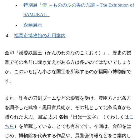
特別展「侍 ～もののふの美の系譜～The Exhibition of
SAMURAI」
企画展示
福岡市博物館の利用案内
金印『漢委奴国王（かんのわのなのこくおう）』。歴史の授
業でその名前に聞き覚えがある方は多いのではないでしょう
か。このいちばん小さな国宝を所蔵するのが福岡市博物館で
す。
また、昨今の刀剣ブームなどの影響を受け、豊臣方と北条方
を調停した武将・黒田官兵衛が、その礼として北条氏直から
贈られた太刀、国宝 太刀 名物『日光一文字』（くわしくは
こ
ちら
）を所蔵していることでも有名です。今回は、金印をは
じめ、博物館を代表する作品や、展覧会情報などをご案内し