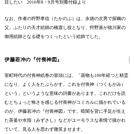
目したい 2016年8・9月号別冊付録より
なお、作者の狩野孝信（たかのぶ）は、永徳の次男で探幽の
父。ふたりの天才絵師の橋渡し役となり、狩野派が徳川家の
御用絵師となる礎をつくったという絵師でした。
伊藤若冲の『付喪神図』
室町時代の付喪神絵巻の冒頭には、「器物も100年経つと精霊
になり、よく人をたぶらかす。これを付喪神（つくもがみ）
という」というような意味の詞書があります。これだけを読
むとちょっと怖さを感じる付喪神がコミカルに描かれている
のが、伊藤若冲の『付喪神図』です。暗闇を背に手足が生え
た茶釜や水指（みずさし）などがユーモラスな表情で描かれ
ていて、見る人を思わず微笑ませます。