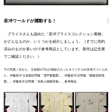
若冲ワールドが躍動する！
プライスさんも認めた「若冲プライスコレクション着物」
がどんなものか、いくつかを紹介しましょう。（すでに売約
済みのものが多いので参考商品としています。新作は記念展
でご確認ください。）
下の写真／左から、立命館の｢R｣の地紋の入ったオリジナル白生地でつくられ
た、伊藤若冲 立命館訪問着「雪芦鴛鴦図」。伊藤若冲 訪問着「紫陽花双鶏
図」。伊藤若冲 訪問着「花鳥人物図屛風」。参考商品