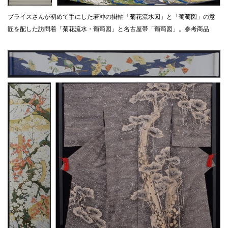
プライスさんが初めて手にした若冲の掛軸「菊花流水図」と「葡萄図」の意
匠を配した訪問着「菊花流水・葡萄図」と名古屋帯「葡萄図」。参考商品