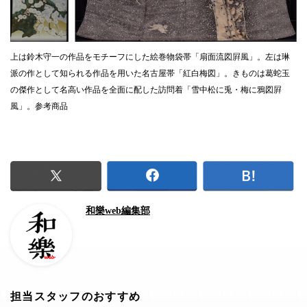
上は鈴木守一の作品をモチーフにした絵巻物袋帯「扇面流図屛風」。左は琳
派の作として知られる作品を用いた名古屋帯「紅白梅図」。きものは葛蛇玉
の傑作として名高い作品を全面に配した訪問着「雪中松に兎・梅に鴉図屛
風」。参考商品
和樂web編集部
担当スタッフのおすすめ