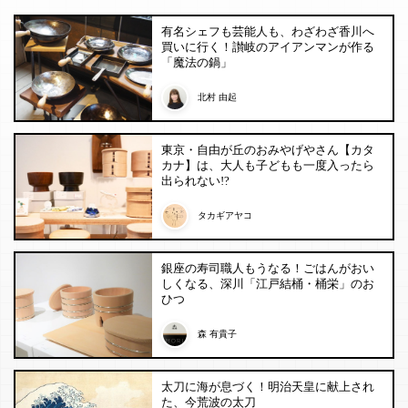
有名シェフも芸能人も、わざわざ香川へ
買いに行く！讃岐のアイアンマンが作る
「魔法の鍋」
北村 由起
東京・自由が丘のおみやげやさん【カタ
カナ】は、大人も子どもも一度入ったら
出られない!?
タカギアヤコ
銀座の寿司職人もうなる！ごはんがおい
しくなる、深川「江戸結桶・桶栄」のお
ひつ
森 有貴子
太刀に海が息づく！明治天皇に献上され
た、今荒波の太刀