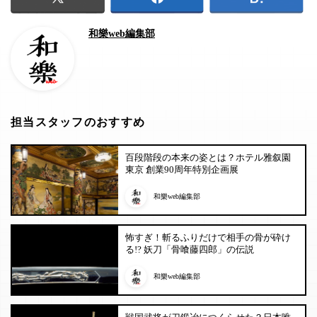
和樂web編集部
担当スタッフのおすすめ
百段階段の本来の姿とは？ホテル雅叙園
東京 創業90周年特別企画展
和樂web編集部
怖すぎ！斬るふりだけで相手の骨が砕け
る!? 妖刀「骨喰藤四郎」の伝説
和樂web編集部