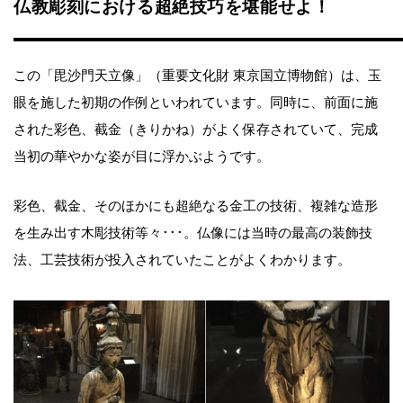
仏教彫刻における超絶技巧を堪能せよ！
この「毘沙門天立像」（重要文化財 東京国立博物館）は、玉
眼を施した初期の作例といわれています。同時に、前面に施
された彩色、截金（きりかね）がよく保存されていて、完成
当初の華やかな姿が目に浮かぶようです。
彩色、截金、そのほかにも超絶なる金工の技術、複雑な造形
を生み出す木彫技術等々･･･。仏像には当時の最高の装飾技
法、工芸技術が投入されていたことがよくわかります。