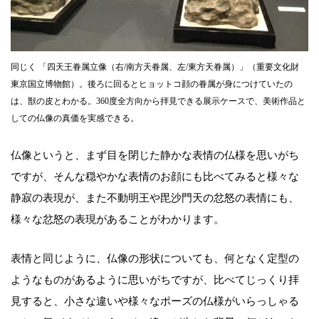
同じく 「四天王眷属立像（右/南方天眷属、左/東方天眷属）」（重要文化財
東京国立博物館）。後ろに回るとヒョットコ顔の眷属が身につけていたの
は、獣の皮とわかる。360度全方向から拝見できる展示ケースで、美術作品と
しての仏像の真価を実感できる。
仏像というと、まず目を閉じた静かな表情の仏様を思いがち
ですが、そんな穏やかな表情のお顔にも比べてみると様々な
静寂の表現が、また不動明王や毘沙門天の忿怒の表情にも、
様々な忿怒の表現があることがわかります。
表情と同じように、仏像の形状についても、何となく定型の
ようなものがあるように思いがちですが、比べてじっくり拝
見すると、小さな違いや様々なポーズの仏様がいらっしゃる