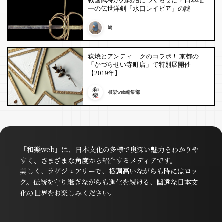
戦国武将が刀鍛冶につくらせた？日本唯
一の伝世洋剣「水口レイピア」の謎
鳩
萩焼とアンティークのコラボ！ 京都の
「かづらせい寺町店」で特別展開催
【2019年】
和樂web編集部
「和樂web」は、日本文化の多様で奥深い魅力をわかりや
すく、さまざまな角度から紹介するメディアです。
美しく、ラグジュアリーで、格調高いながらも時にはロッ
ク。伝統を守り継ぎながらも進化を続ける、幽遠な日本文
化の世界をお楽しみください。