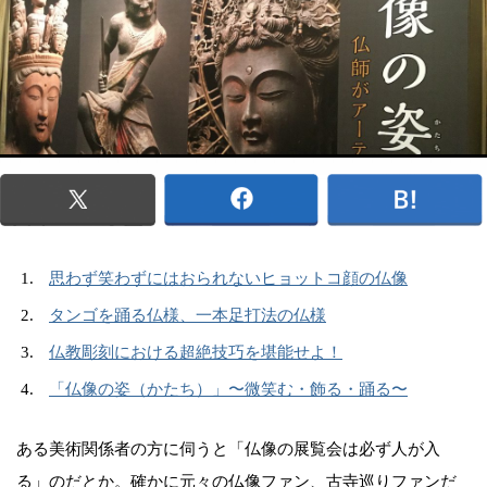
思わず笑わずにはおられないヒョットコ顔の仏像
タンゴを踊る仏様、一本足打法の仏様
仏教彫刻における超絶技巧を堪能せよ！
「仏像の姿（かたち）」〜微笑む・飾る・踊る〜
ある美術関係者の方に伺うと「仏像の展覧会は必ず人が入
る」のだとか。確かに元々の仏像ファン、古寺巡りファンだ