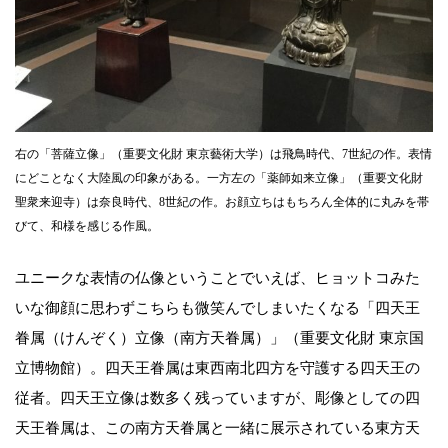
右の「菩薩立像」（重要文化財 東京藝術大学）は飛鳥時代、7世紀の作。表情
にどことなく大陸風の印象がある。一方左の「薬師如来立像」（重要文化財
聖衆来迎寺）は奈良時代、8世紀の作。お顔立ちはもちろん全体的に丸みを帯
びて、和様を感じる作風。
ユニークな表情の仏像ということでいえば、ヒョットコみた
いな御顔に思わずこちらも微笑んでしまいたくなる「四天王
眷属（けんぞく）立像（南方天眷属）」（重要文化財 東京国
立博物館）。四天王眷属は東西南北四方を守護する四天王の
従者。四天王立像は数多く残っていますが、彫像としての四
天王眷属は、この南方天眷属と一緒に展示されている東方天