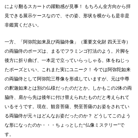
により翻るスカートの躍動感が見事！ もちろん全方向から拝
見できる展示ケースなので、その姿、形状を横からも是非是
非鑑賞ください。
一方、「阿弥陀如来及び両脇侍像」（重要文化財 四天王寺）
の両脇侍のポーズは、まるでフラミンゴ打法のよう。片脚を
後方に折り曲げ、一本足で立っていらっしゃる。体をねじっ
たポーズといい、これまた実にユニーク！ 今では阿弥陀如来
の両脇侍として阿弥陀三尊像を形成していますが、元は中尊
の釈迦如来とは別の仏様だったのだとか。しかもこの2体の両
脇侍、肩から先は後年に付け替えられたものだと考えられて
いるそうです。現在、観音菩薩、勢至菩薩のお姿をされてい
る両脇侍が元々はどんなお姿だったのか？ どうしてこのよう
な形になったのか・・・ちょっとした“仏像ミステリー”で
す。