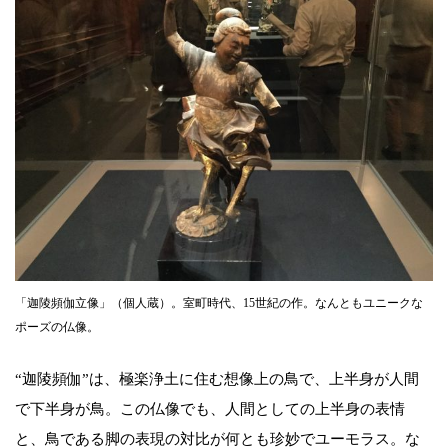
「迦陵頻伽立像」（個人蔵）。室町時代、15世紀の作。なんともユニークな
ポーズの仏像。
“迦陵頻伽”は、極楽浄土に住む想像上の鳥で、上半身が人間
で下半身が鳥。この仏像でも、人間としての上半身の表情
と、鳥である脚の表現の対比が何とも珍妙でユーモラス。な