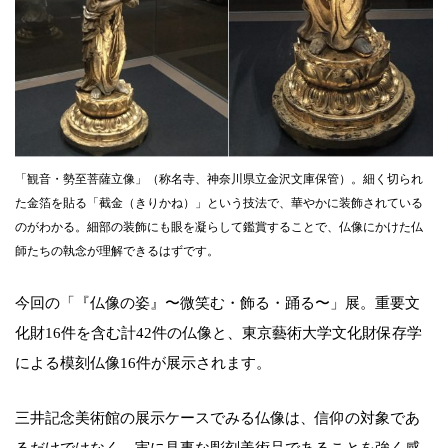
「観音・勢至菩薩立像」（称名寺、神奈川県立金沢文庫保管）。細く切られ
た金箔を貼る「截金（きりかね）」という技法で、華やかに装飾されている
のがわかる。細部の装飾にも眼を凝らして鑑賞することで、仏像にかけた仏
師たちの執念が理解できるはずです。
今回の「『仏像の姿』〜微笑む・飾る・踊る〜」展。重要文
化財16件を含む計42件の仏像と、東京藝術大学文化財保存学
による模刻仏像16件が展示されます。
三井記念美術館の展示ケースでみる仏像は、信仰の対象であ
るだけではなく、実に見事な彫刻美術品であることを強く感