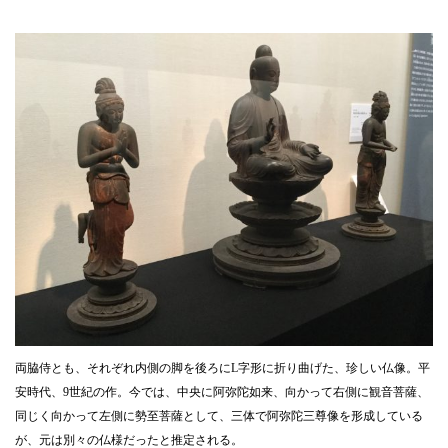
両脇侍とも、それぞれ内側の脚を後ろにL字形に折り曲げた、珍しい仏像。平
安時代、9世紀の作。今では、中央に阿弥陀如来、向かって右側に観音菩薩、
同じく向かって左側に勢至菩薩として、三体で阿弥陀三尊像を形成している
が、元は別々の仏様だったと推定される。