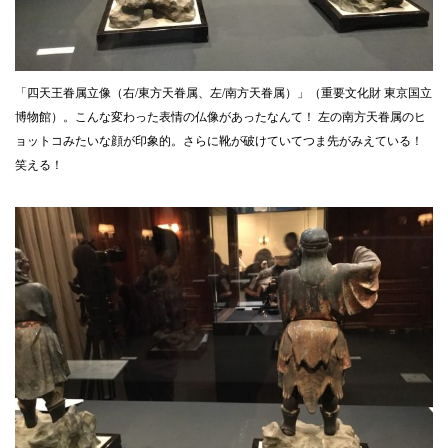
「四天王眷属立像（右/東方天眷属、左/南方天眷属）」（重要文化財 東京国立
博物館）。こんな変わった表情の仏像があったなんて！ 左の南方天眷属のヒ
ョットコみたいな顔が印象的。さらに靴が破けていてつま先がみえている！
笑える！