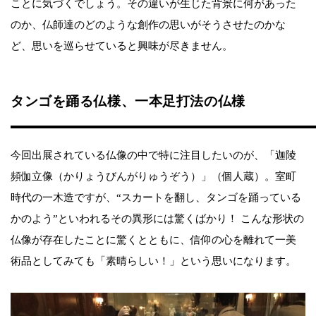
ことに気づくでしょう。その違いが生じた背景に何があった
のか、仏師達のどのような創作の思いがそうさせたのかな
ど、思いを巡らせていると興味が尽きません。
タンゴを踊る仏様、一本足打法の仏様
今回出展されている仏像の中で特に注目したいのが、「迦陵
頻伽立像（かりょうびんがりゅうぞう）」（個人蔵）。室町
時代の一木造ですが、“スカートを翻し、タンゴを踊っている
かのよう”といわれるその異形には驚くばかり！ こんな形状の
仏像が存在したことに驚くとともに、信仰の心を離れて一美
術品としてみても「素晴らしい！」という思いになります。