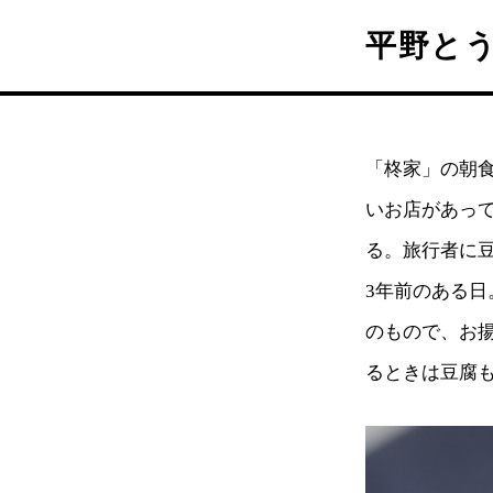
平野と
「柊家」の朝
いお店があっ
る。旅行者に
3年前のある日
のもので、お
るときは豆腐