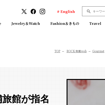
# English
e
Jewelry＆Watch
Fashion＆きもの
Travel
TOP
ROCK 和樂web
Gourmet
舗旅館が指名