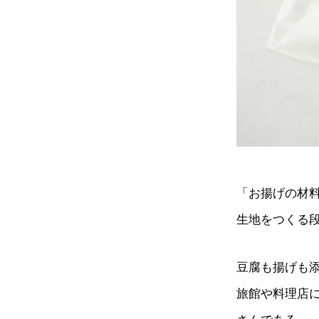
「お揚げの材
生地をつくる
豆腐も揚げも
旅館や料理店