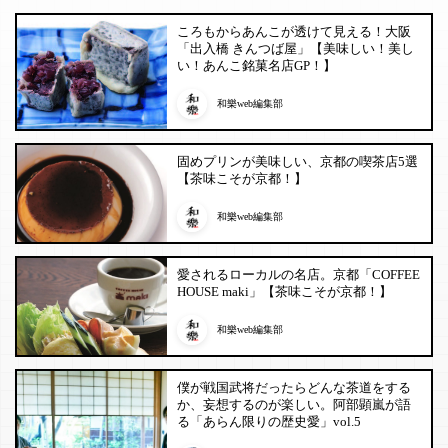
ころもからあんこが透けて見える！大阪
「出入橋 きんつば屋」【美味しい！美し
い！あんこ銘菓名店GP！】
和樂web編集部
固めプリンが美味しい、京都の喫茶店5選
【茶味こそが京都！】
和樂web編集部
愛されるローカルの名店。京都「COFFEE
HOUSE maki」【茶味こそが京都！】
和樂web編集部
僕が戦国武将だったらどんな茶道をする
か、妄想するのが楽しい。阿部顕嵐が語
る「あらん限りの歴史愛」vol.5