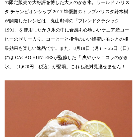
の限定販売で大好評を博した大人のかき氷。ワールド バリス
タ チャンピオンシップ 2017 準優勝のトップバリスタ鈴木樹
が開発したレシピは、丸山珈琲の「ブレンドクラシック
1991」を使用したかき氷の中に食感も心地いいケニア産コー
ヒーのゼリー入り。コーヒーと相性のいい蜂蜜レモンとの相
乗効果も楽しい逸品です。また、8月19日（月）～25日（日）
には CACAO HUNTERSが監修した「 爽やかショコラのかき
氷」（1,620円 税込）が登場。これも絶対見逃せません！