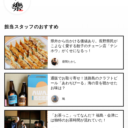
担当スタッフのおすすめ
県外から出かける価値あり。長野県民が
こよなく愛する餃子のチェーン店「テン
ホウ」がくせになるっ！
昼間たかし
通販でお取り寄せ！淡路島のクラフトビ
ール「あわぢびーる」海の音を聴かせた
お味は？
鳩
「お茶っこ」ってなんだ？ 福島・会津に
は独特のお茶時間が流れていた！