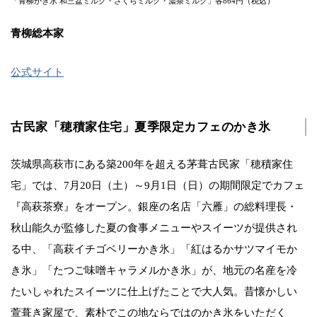
「青柳かき氷 和三盆ミルク・さくらミルク・濃茶ミルク」各864円（税込）
青柳総本家
公式サイト
古民家「穂積家住宅」夏季限定カフェのかき氷
茨城県高萩市にある築200年を超える茅葺古民家「穂積家住
宅」では、7月20日（土）～9月1日（日）の期間限定でカフェ
『高萩茶寮』をオープン。銀座の名店「六雁」の総料理長・
秋山能久が監修した夏の食事メニューやスイーツが提供され
る中、「高萩イチゴベリーかき氷」「紅はるかサツマイモか
き氷」「たつご味噌キャラメルかき氷」が、地元の名産を冷
たいしゃれたスイーツに仕上げたことで大人気。昔懐かしい
萱葺き家屋で、素朴でこの地ならではのかき氷をいただく