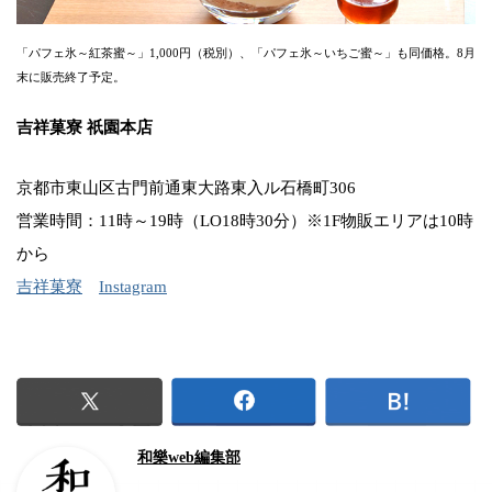
「パフェ氷～紅茶蜜～」1,000円（税別）、「パフェ氷～いちご蜜～」も同価格。8月
末に販売終了予定。
吉祥菓寮 祇園本店
京都市東山区古門前通東大路東入ル石橋町306
営業時間：11時～19時（LO18時30分）※1F物販エリアは10時
から
吉祥菓寮
Instagram
和樂web編集部