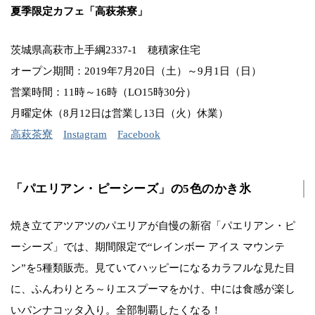
夏季限定カフェ「高萩茶寮」
茨城県高萩市上手綱2337-1 穂積家住宅
オープン期間：2019年7月20日（土）～9月1日（日）
営業時間：11時～16時（LO15時30分）
月曜定休（8月12日は営業し13日（火）休業）
高萩茶寮
Instagram
Facebook
「パエリアン・ピーシーズ」の5色のかき氷
焼き立てアツアツのパエリアが自慢の新宿「パエリアン・ピ
ーシーズ」では、期間限定で“レインボー アイス マウンテ
ン”を5種類販売。見ていてハッピーになるカラフルな見た目
に、ふんわりとろ～りエスプーマをかけ、中には食感が楽し
いパンナコッタ入り。全部制覇したくなる！