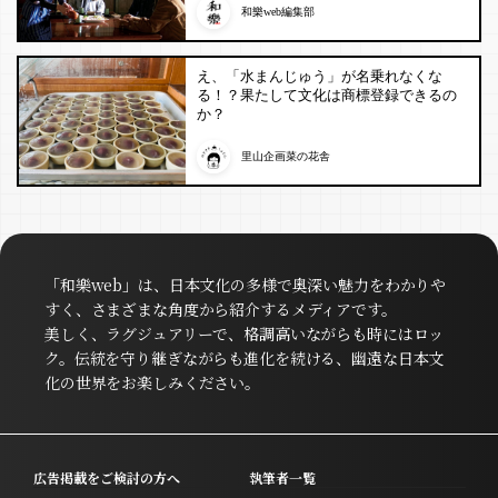
和樂web編集部
え、「水まんじゅう」が名乗れなくな
る！？果たして文化は商標登録できるの
か？
里山企画菜の花舎
「和樂web」は、日本文化の多様で奥深い魅力をわかりや
すく、さまざまな角度から紹介するメディアです。
美しく、ラグジュアリーで、格調高いながらも時にはロッ
ク。伝統を守り継ぎながらも進化を続ける、幽遠な日本文
化の世界をお楽しみください。
広告掲載をご検討の方へ
執筆者一覧