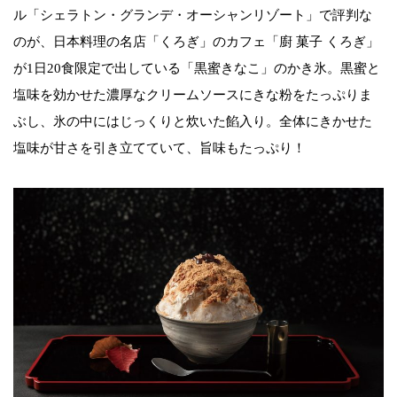
ル「シェラトン・グランデ・オーシャンリゾート」で評判な
のが、日本料理の名店「くろぎ」のカフェ「廚 菓子 くろぎ」
が1日20食限定で出している「黒蜜きなこ」のかき氷。黒蜜と
塩味を効かせた濃厚なクリームソースにきな粉をたっぷりま
ぶし、氷の中にはじっくりと炊いた餡入り。全体にきかせた
塩味が甘さを引き立てていて、旨味もたっぷり！