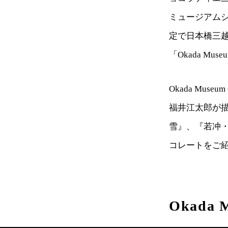
ミュージアムシ
定で日本橋三
「Okada M
Okada Mu
福井江太郎が
雪』、『若冲
コレートをご
Okada