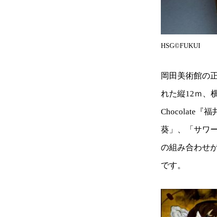
HSG©︎FUKUI
岡田美術館の
れた縦12ｍ、横
Chocola
葵」、「サワ
の組み合わせ
です。