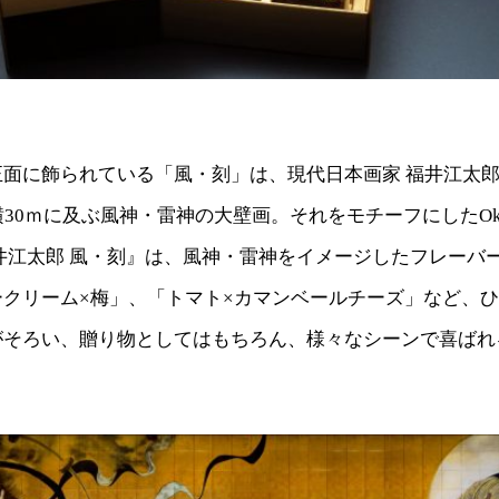
正面に飾られている「風・刻」は、現代日本画家 福井江太
30ｍに及ぶ風神・雷神の大壁画。それをモチーフにしたOkada
te『福井江太郎 風・刻』は、風神・雷神をイメージしたフレーバ
ークリーム×梅」、「トマト×カマンベールチーズ」など、
がそろい、贈り物としてはもちろん、様々なシーンで喜ばれ