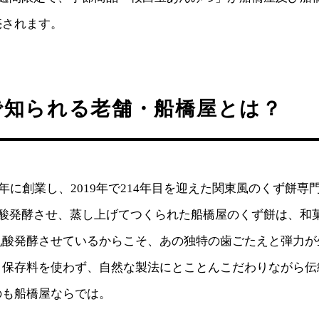
売されます。
で知られる老舗・船橋屋とは？
5）年に創業し、2019年で214年目を迎えた関東風のくず餅
乳酸発酵させ、蒸し上げてつくられた船橋屋のくず餅は、和
乳酸発酵させているからこそ、あの独特の歯ごたえと弾力が
、保存料を使わず、自然な製法にとことんこだわりながら伝
のも船橋屋ならでは。