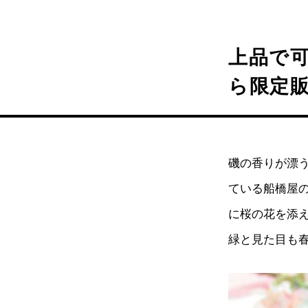
上品で可
ら限定
磯の香りが漂
ている船橋屋
に桜の花を添え
緑と見た目も