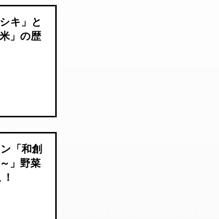
ニシキ」と
米」の歴
ラン「和創
ne～」野菜
こ！