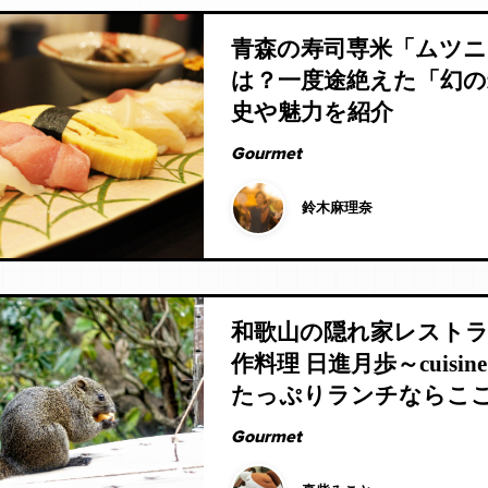
青森の寿司専米「ムツ
は？一度途絶えた「幻の
史や魅力を紹介
Gourmet
鈴木麻理奈
和歌山の隠れ家レスト
作料理 日進月歩～cuisi
たっぷりランチならこ
Gourmet