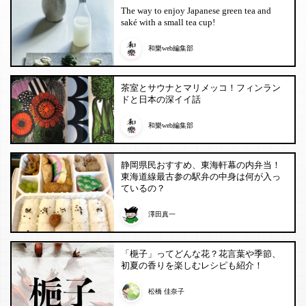
The way to enjoy Japanese green tea and
saké with a small tea cup!
和樂web編集部
茶室とサウナとマリメッコ！フィンラン
ドと日本の深イイ話
和樂web編集部
静岡県民おすすめ、東海軒幕の内弁当！
東海道線最古参の駅弁の中身は何が入っ
ているの？
澤田真一
「梔子」ってどんな花？花言葉や季節、
初夏の香りを楽しむレシピも紹介！
松橋 佳奈子