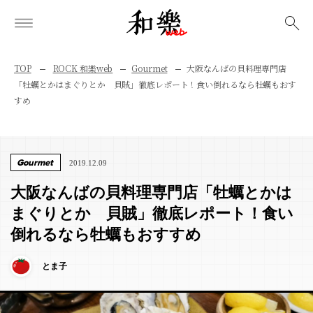
検索
TOP
ROCK 和樂web
Gourmet
大阪なんばの貝料理専門店
「牡蠣とかはまぐりとか 貝賊」徹底レポート！食い倒れるなら牡蠣もおす
すめ
Gourmet
2019.12.09
大阪なんばの貝料理専門店「牡蠣とかは
まぐりとか 貝賊」徹底レポート！食い
倒れるなら牡蠣もおすすめ
とま子