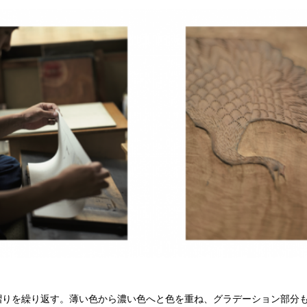
摺りを繰り返す。薄い色から濃い色へと色を重ね、グラデーション部分