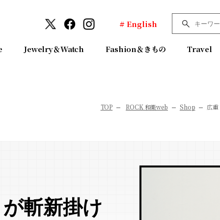
# English
e
Jewelry＆Watch
Fashion＆きもの
Travel
TOP
ROCK 和樂web
Shop
広重
」が斬新掛け