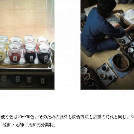
に使う色は20〜30色。そのための顔料も調合方法も広重の時代と同じ。
、絵師・彫師・摺師の分業制。