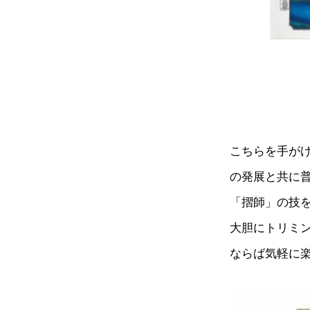
こちらを手が
の発展と共に
「摺師」の技
大胆にトリミ
ならば気軽に