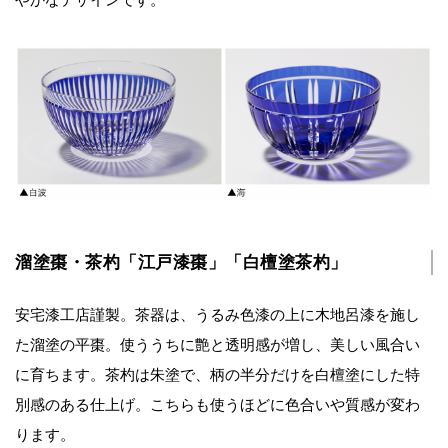
溜塗棗・茶杓「江戸漆棗」「白檀塗茶杓」
安宅漆工店謹製。茶器は、うるみ色漆の上に木地呂漆を施し
た溜塗の平棗。使ううちに艶と透明感が増し、美しい風合い
に育ちます。茶杓は朱塗で、柄の半分だけを白檀塗にした特
別感のある仕上げ。こちらも使うほどに色合いや質感が変わ
ります。