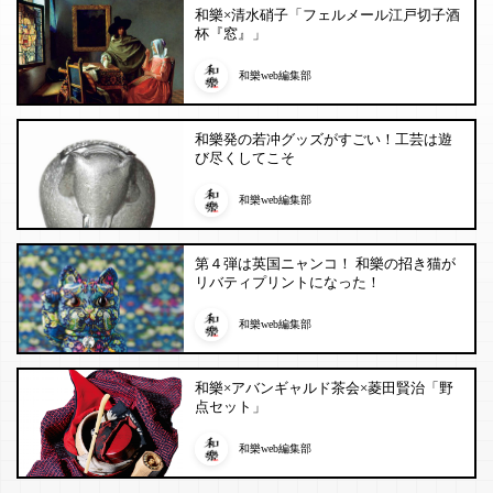
和樂×清水硝子「フェルメール江戸切子酒
杯『窓』」
和樂web編集部
和樂発の若冲グッズがすごい！工芸は遊
び尽くしてこそ
和樂web編集部
第４弾は英国ニャンコ！ 和樂の招き猫が
リバティプリントになった！
和樂web編集部
和樂×アバンギャルド茶会×菱田賢治「野
点セット」
和樂web編集部