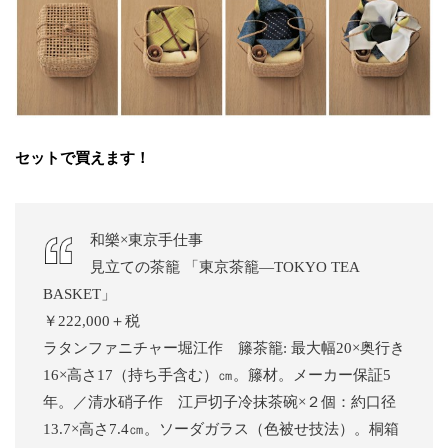
セットで買えます！
和樂×東京手仕事
見立ての茶籠 「東京茶籠—TOKYO TEA
BASKET」
￥222,000＋税
ラタンファニチャー堀江作 籐茶籠: 最大幅20×奥行き
16×高さ17（持ち手含む）㎝。籐材。メーカー保証5
年。／清水硝子作 江戸切子冷抹茶碗×２個：約口径
13.7×高さ7.4㎝。ソーダガラス（色被せ技法）。桐箱