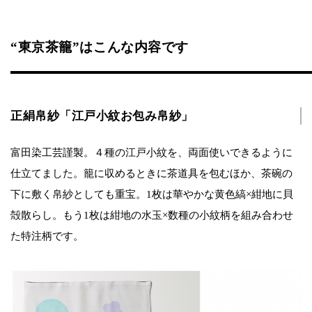
“東京茶籠”はこんな内容です
正絹帛紗「江戸小紋お包み帛紗」
富田染工芸謹製。４種の江戸小紋を、両面使いできるように
仕立てました。籠に収めるときに茶道具を包むほか、茶碗の
下に敷く帛紗としても重宝。1枚は華やかな黄色縞×紺地に貝
殻散らし。もう1枚は紺地の水玉×数種の小紋柄を組み合わせ
た特注柄です。