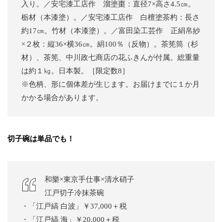
入り。／安宅漆工店作 溜塗棗：直径7×高さ4.5㎝。
栃材（本漆塗）。／安宅漆工店作 白檀塗茶杓：長さ
約17㎝。竹材（本漆塗）。／富田染工芸作 正絹帛紗
×２枚：縦36×横36㎝。絹100％（反物）。茶筅筒（杉
材）、茶筅、中川政七商店の花ふきんが付属。総重量
は約１㎏。日本製。［限定数8］
※色柄、形に個体差が生じます。お届けまでに１か月
かかる場合があります。
切子碗は単品でも！
和樂×東京手仕事×清水硝子
江戸切子冷抹茶碗
・「江戸縞 白波」￥37,000＋税
・「江戸縞 海」￥20,000＋税