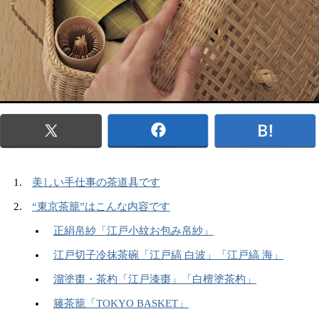
美しい手仕事の茶道具です
“東京茶籠”はこんな内容です
正絹帛紗「江戸小紋お包み帛紗」
江戸切子冷抹茶碗「江戸縞 白波」「江戸縞 海」
溜塗棗・茶杓「江戸漆棗」「白檀塗茶杓」
籐茶籠「TOKYO BASKET」