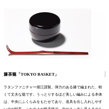
籐茶籠「TOKYO BASKET」
ラタンファニチャー堀江謹製。弾力のある籐で編まれた、軽
くて丈夫な籠です。うっとりするほど美しい編みによる本体
は、中央にふくらみをもたせてあり、道具を出し入れしやす
いのが特長。ふたの上が格子状で、中がうっすら見えるのも