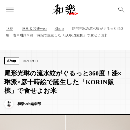
検索
TOP
ROCK 和樂web
Shop
尾形光琳の流水紋がぐるっと360
度！漆×琳派×彦十蒔絵で誕生した「KORIN飯椀」で食せよお米
Shop
2021.09.01
尾形光琳の流水紋がぐるっと360度！漆×
琳派×彦十蒔絵で誕生した「KORIN飯
椀」で食せよお米
和樂web編集部