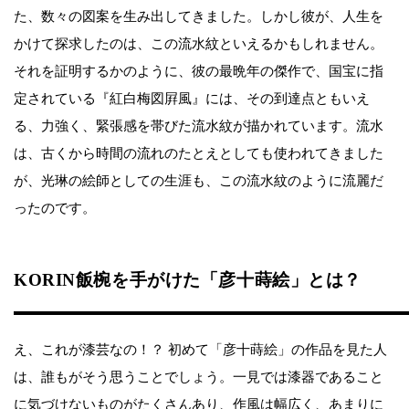
た、数々の図案を生み出してきました。しかし彼が、人生を
かけて探求したのは、この流水紋といえるかもしれません。
それを証明するかのように、彼の最晩年の傑作で、国宝に指
定されている『紅白梅図屛風』には、その到達点ともいえ
る、力強く、緊張感を帯びた流水紋が描かれています。流水
は、古くから時間の流れのたとえとしても使われてきました
が、光琳の絵師としての生涯も、この流水紋のように流麗だ
ったのです。
KORIN飯椀を手がけた「彦十蒔絵」とは？
え、これが漆芸なの！？ 初めて「彦十蒔絵」の作品を見た人
は、誰もがそう思うことでしょう。一見では漆器であること
に気づけないものがたくさんあり、作風は幅広く、あまりに