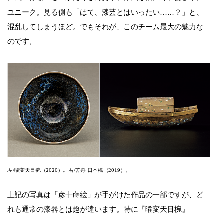
ユニーク。見る側も「はて、漆芸とはいったい……？」と、
混乱してしまうほど。でもそれが、このチーム最大の魅力な
のです。
左/曜変天目椀（2020）。右/苫舟 日本橋（2019）。
上記の写真は「彦十蒔絵」が手がけた作品の一部ですが、ど
れも通常の漆器とは趣が違います。特に『曜変天目椀』