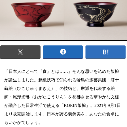
「日本人にとって『食』とは……」そんな思いを込めた飯椀
が誕生しました。超絶技巧で知られる輪島の漆芸集団「彦十
蒔絵（ひこじゅうまきえ）」の技術と、琳派を代表する絵
師・尾形光琳（おがたこうりん）を彷彿させる華やかな文様
が融合した日常生活で使える「KORIN飯椀」。2021年9月1日
より販売開始します。日本が誇る装飾美を、あなたの食卓に
もいかがでしょう。