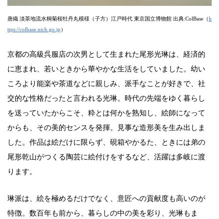
唐織 淡茶地流水桐菊桜牡丹丸模様（子方）江戸時代 東京国立博物館 出典:ColBase（
h
ttps://colbase.nich.go.jp
）
京都の高級呉服店の次男として生まれた尾形光琳は、経済的
に恵まれ、若いときから華やかな生活をしていました。幼い
ころより能楽や茶道などに親しみ、派手なことが好きで、社
交的な性格だったと言われる光琳。時代の先端をゆく暮らし
を送っていたからこそ、粋とは何かを熟知し、絵師になって
からも、その美的センスを発揮。見事な造形美を生み出しま
した。作品は絵だけに限らず、硯箱やかるた、ときには弟の
尾形乾山がつくる陶芸に絵付けをするなど、活躍は多岐に渡
ります。
琳派は、絵を極めるだけでなく、意匠への貢献度も高いのが
特徴。数百年も前から、暮らしの中の美を彩り、光琳もま