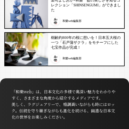
染司よしおか×和樂 藍の美しさを知るコ
レクション「SHINSENGUMI」ができまし
た
和樂web編集部
樹齢約800年の桜に想いを！日本五大桜の
一つ「石戸蒲ザクラ」をモチーフにした
七宝作品が完成！
和樂web編集部
「和樂web」は、日本文化の多様で奥深い魅力をわかりや
すく、さまざまな角度から紹介するメディアです。
美しく、ラグジュアリーで、格調高いながらも時にはロッ
ク。伝統を守り継ぎながらも進化を続ける、幽遠な日本文
化の世界をお楽しみください。