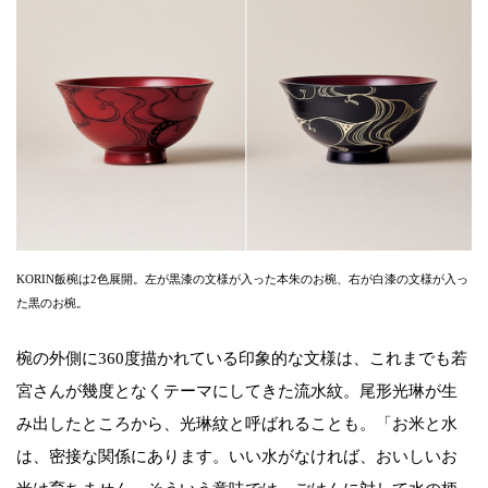
KORIN飯椀は2色展開。左が黒漆の文様が入った本朱のお椀、右が白漆の文様が入っ
た黒のお椀。
椀の外側に360度描かれている印象的な文様は、これまでも若
宮さんが幾度となくテーマにしてきた流水紋。尾形光琳が生
み出したところから、光琳紋と呼ばれることも。「お米と水
は、密接な関係にあります。いい水がなければ、おいしいお