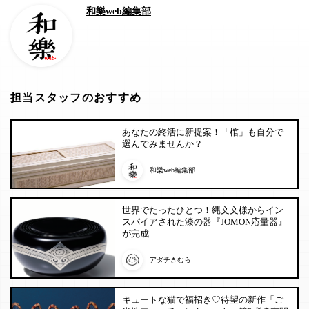
和樂web編集部
担当スタッフのおすすめ
あなたの終活に新提案！「棺」も自分で
選んでみませんか？
和樂web編集部
世界でたったひとつ！縄文文様からイン
スパイアされた漆の器『JOMON応量器』
が完成
アダチきむら
キュートな猫で福招き♡待望の新作「ご