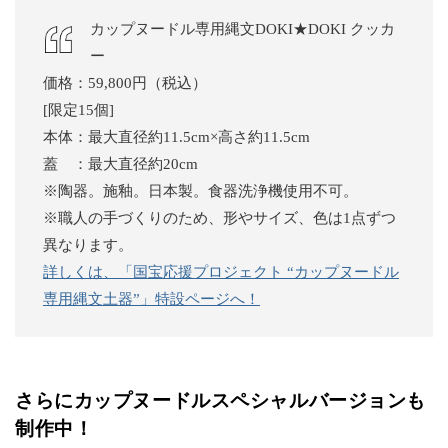
カップヌードル専用縄文DOKI★DOKI クッカ
ー
価格：59,800円（税込）
[限定15個]
本体：最大直径約11.5cm×高さ約11.5cm
蓋 ：最大直径約20cm
※陶器。施釉。日本製。食器洗浄機使用不可。
※職人の手づくりのため、形やサイズ、色は1点ずつ
異なります。
詳しくは、「国宝応援プロジェクト “カップヌードル
専用縄文土器”」特設ページへ！
さらにカップヌードルスペシャルバージョンも
制作中！