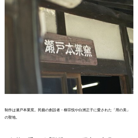
制作は瀬戸本業窯。民藝の創設者・柳宗悦や白洲正子に愛された「用の美」
の聖地。