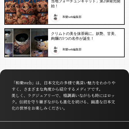
当地フォーチュンキャット」第2弾発売開
始！
和樂web編集部
クリムトの美を抹茶碗に。妖艶、甘美、
絢爛の5つの名作が誕生！
和樂web編集部
「和樂web」は、日本文化の多様で奥深い魅力をわかりや
すく、さまざまな角度から紹介するメディアです。
美しく、ラグジュアリーで、格調高いながらも時にはロッ
ク。伝統を守り継ぎながらも進化を続ける、幽遠な日本文
化の世界をお楽しみください。