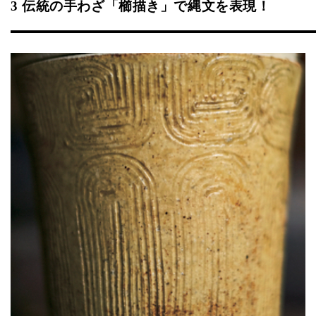
3 伝統の手わざ「櫛描き」で縄文を表現！