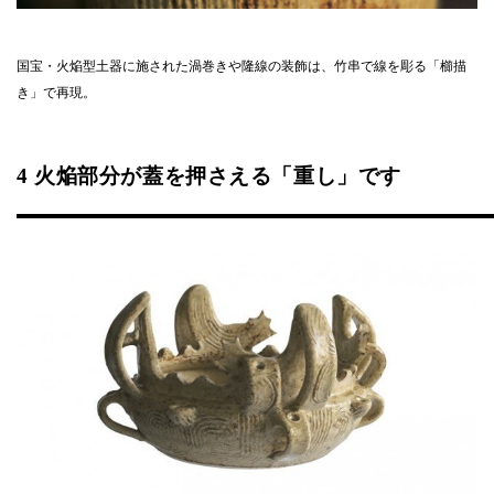
国宝・火焔型土器に施された渦巻きや隆線の装飾は、竹串で線を彫る「櫛描
き」で再現。
4 火焔部分が蓋を押さえる「重し」です