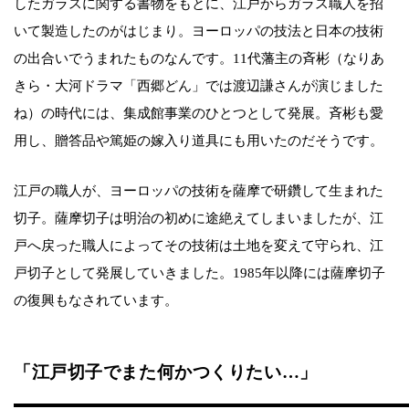
したガラスに関する書物をもとに、江戸からガラス職人を招
いて製造したのがはじまり。ヨーロッパの技法と日本の技術
の出合いでうまれたものなんです。11代藩主の斉彬（なりあ
きら・大河ドラマ「西郷どん」では渡辺謙さんが演じました
ね）の時代には、集成館事業のひとつとして発展。斉彬も愛
用し、贈答品や篤姫の嫁入り道具にも用いたのだそうです。
江戸の職人が、ヨーロッパの技術を薩摩で研鑽して生まれた
切子。薩摩切子は明治の初めに途絶えてしまいましたが、江
戸へ戻った職人によってその技術は土地を変えて守られ、江
戸切子として発展していきました。1985年以降には薩摩切子
の復興もなされています。
「江戸切子でまた何かつくりたい…」