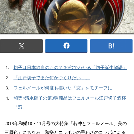
切子は日本独自のもの？ 30秒でわかる「切子誕生物語」
「江戸切子でまた何かつくりたい…」
フェルメールが何度も描いた「窓」をモチーフに
和樂×清水硝子の第3弾商品はフェルメール江戸切子酒杯
「窓」
2018年和樂10・11月号の大特集「若冲とフェルメール、美の
三原色」にちなみ、和樂とニッポンの手わざのコラボによる