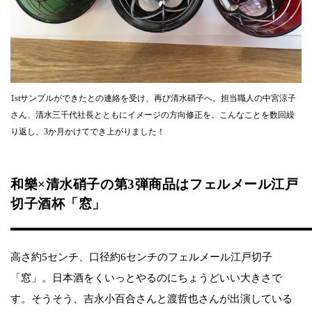
1stサンプルができたとの連絡を受け、再び清水硝子へ。担当職人の中宮涼子
さん、清水三千代社長とともにイメージの方向修正を。こんなことを数回繰
り返し、3か月かけてでき上がりました！
和樂×清水硝子の第3弾商品はフェルメール江戸
切子酒杯「窓」
高さ約5センチ、口径約6センチのフェルメール江戸切子
「窓」。日本酒をくいっとやるのにちょうどいい大きさで
す。そうそう、吉永小百合さんと渡哲也さんが出演している