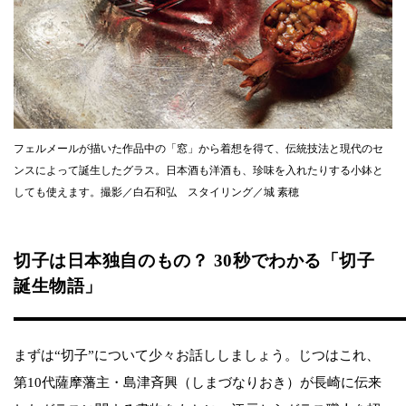
フェルメールが描いた作品中の「窓」から着想を得て、伝統技法と現代のセ
ンスによって誕生したグラス。日本酒も洋酒も、珍味を入れたりする小鉢と
しても使えます。撮影／白石和弘 スタイリング／城 素穂
切子は日本独自のもの？ 30秒でわかる「切子
誕生物語」
まずは“切子”について少々お話ししましょう。じつはこれ、
第10代薩摩藩主・島津斉興（しまづなりおき）が長崎に伝来