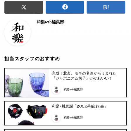
和樂web編集部
担当スタッフのおすすめ
完成！北斎、モネの名画からうまれた
『ジャポニスム切子』がかわいい！
和樂web編集部
和樂×川尻潤「ROCK茶碗 銘 轟」
和樂web編集部