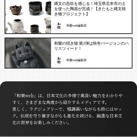
縄文の息吹を感じる！埼玉県北本市の土
を使った陶器が完成！【きたもと縄文焼
き物プロジェクト】
和樂web編集部
和樂の招き猫 第2弾は秋冬バージョンのハ
リスツィード！
和樂web編集部
「和樂web」は、日本文化の多様で奥深い魅力をわかりや
すく、さまざまな角度から紹介するメディアです。
美しく、ラグジュアリーで、格調高いながらも時にはロッ
ク。伝統を守り継ぎながらも進化を続ける、幽遠な日本文
化の世界をお楽しみください。