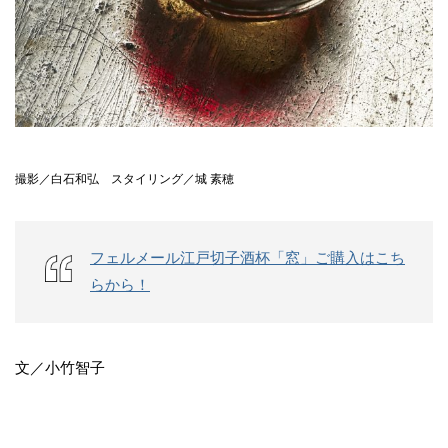
撮影／白石和弘 スタイリング／城 素穂
フェルメール江戸切子酒杯「窓」ご購入はこち
らから！
文／小竹智子