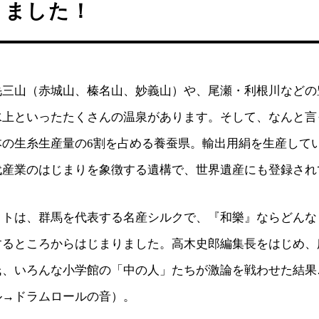
りました！
毛三山（赤城山、榛名山、妙義山）や、尾瀬・利根川などの
水上といったたくさんの温泉があります。そして、なんと言
本の生糸生産量の6割を占める養蚕県。輸出用絹を生産して
代産業のはじまりを象徴する遺構で、世界遺産にも登録され
クトは、群馬を代表する名産シルクで、『和樂』ならどんな
するところからはじまりました。高木史郎編集長をはじめ、
氏、いろんな小学館の「中の人」たちが激論を戦わせた結果
ル→ドラムロールの音）。