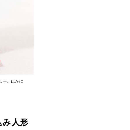
ょー。ほかに
込み人形