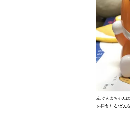
左/ぐんまちゃん
を拝命！ 右/ど