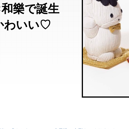
×和樂で誕生
かわいい♡