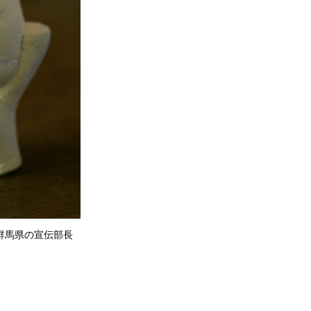
は群馬県の宣伝部長
。