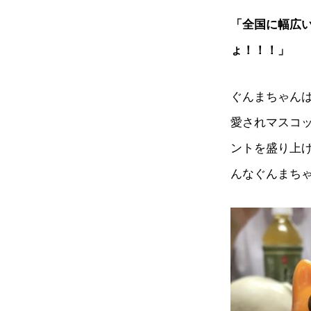
「全国に幅広
ょ！！！」
ぐんまちゃんは
愛されマスコッ
ントを盛り上
んなぐんまち