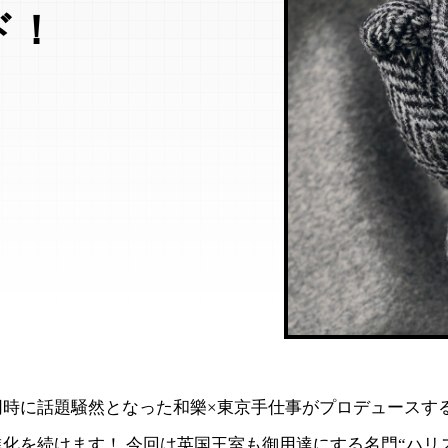
ド！
同時に話題騒然となった和樂×東京手仕事がプロデュースす
化を続けます！ 今回は英国王室も御用達にする名門“ハリ