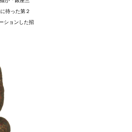
き猫が「銀座三
ちに待った第２
ーションした招