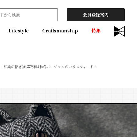
会員登録案内
Lifestyle
Craftsmanship
特集
和樂の招き猫 第2弾は秋冬バージョンのハリスツィード！