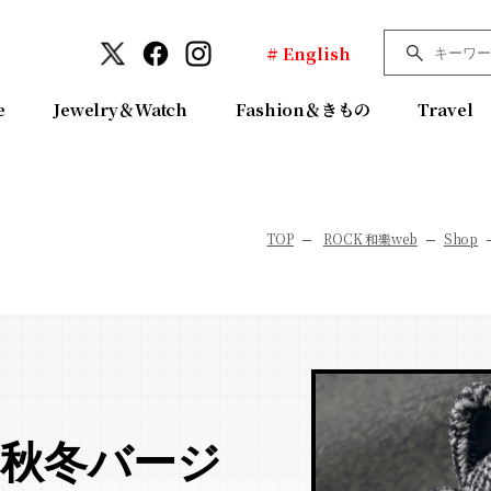
# English
e
Jewelry＆Watch
Fashion＆きもの
Travel
TOP
ROCK 和樂web
Shop
は秋冬バージ