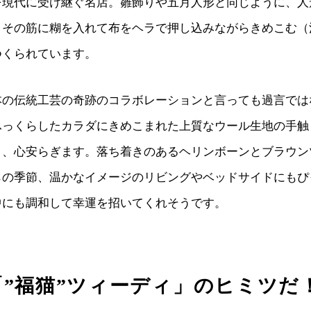
を現代に受け継ぐ名店。雛飾りや五月人形と同じように、人
、その筋に糊を入れて布をヘラで押し込みながらきめこむ（
つくられています。
の伝統工芸の奇跡のコラボレーションと言っても過言ではな
ふっくらしたカラダにきめこまれた上質なウール生地の手触
く、心安らぎます。落ち着きのあるヘリンボーンとブラウン
らの季節、温かなイメージのリビングやベッドサイドにもぴ
中にも調和して幸運を招いてくれそうです。
”福猫”ツィーディ」のヒミツだ