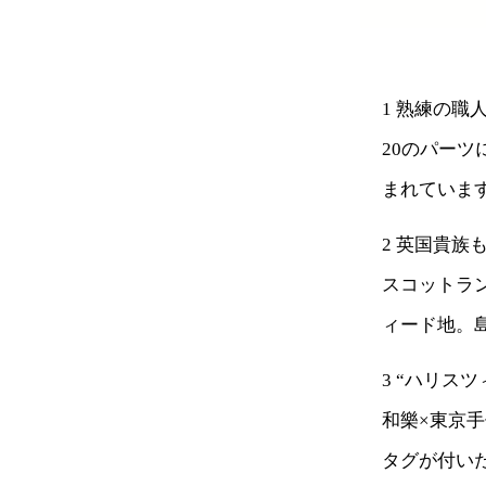
1 熟練の職
20のパー
まれていま
2 英国貴族
スコットラ
ィード地。
3 “ハリス
和樂×東京
タグが付い