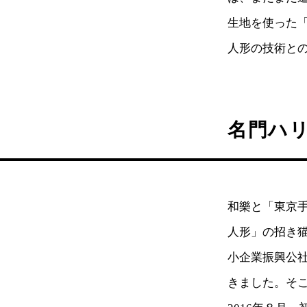
生地を使った「
人形の技術と
名門ハ
和樂と「東京手
人形」の招き
小企業振興公
きました。そ