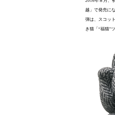
2016年８月
越」で発売に
弾は、スコット
き猫「“福猫”