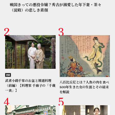
戦国きっての悪役令嬢？秀吉が溺愛した年下妻・茶々
（淀殿）の悲しき素顔
連載
武者小路千家のお盆と精進料理
八百比丘尼とは？人魚の肉を食べ
（前編）【料理家 千麻子の「千歳
800年生きた女の生涯とその結末
一食」】
を解説