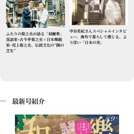
中谷美紀さんスペシャルインタビ
ふたりの菊之丞が語る「綺麗事」
ュー。海外で暮らして感じる、よ
落語家･古今亭菊之丞×日本舞踊
り深い「日本の美」
家･尾上菊之丞、伝統文化の“隣の
芝生”
最新号紹介