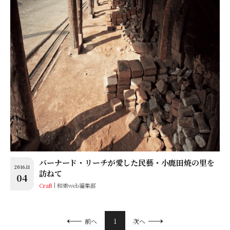
バーナード・リーチが愛した民藝・小鹿田焼の里を
2016.11
訪ねて
04
Craft
和樂web編集部
1
前へ
次へ