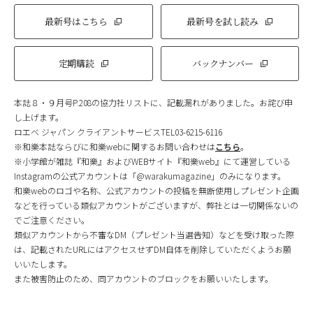
最新号はこちら
最新号を試し読み
定期購読
バックナンバー
本誌８・９月号P.208の協力社リストに、記載漏れがありました。お詫び申
し上げます。
ロエベ ジャパン クライアントサービスTEL03-6215-6116
※和樂本誌ならびに和樂webに関するお問い合わせは
こちら
。
※小学館が雑誌『和樂』およびWEBサイト『和樂web』にて運営している
Instagramの公式アカウントは「@warakumagazine」のみになります。
和樂webのロゴや名称、公式アカウントの投稿を無断使用しプレゼント企画
などを行っている類似アカウントがございますが、弊社とは一切関係ないの
でご注意ください。
類似アカウントから不審なDM（プレゼント当選告知）などを受け取った際
は、記載されたURLにはアクセスせずDM自体を削除していただくようお願
いいたします。
また被害防止のため、同アカウントのブロックをお願いいたします。