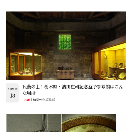
民藝の士！栃木県・濱田庄司記念益子参考館はこん
2019.09
な場所
13
Craft
和樂web編集部