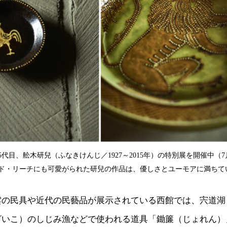
代目、舩木研兒（ふなきけんじ／1927～2015年）の特別展を開催中（
ド・リーチにも可愛がられた研兒の作品は、優しさとユーモアに満ちて
雲の民具や近代の民藝品が展示されている西館では、宍道湖
ざいこ）のしじみ漁などで使われる道具「鋤簾（じょれん）