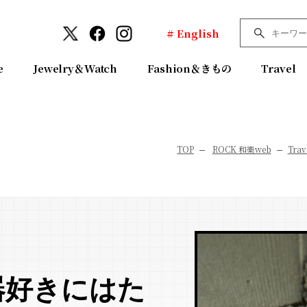
# English
e
Jewelry＆Watch
Fashion＆きもの
Travel
TOP
ROCK 和樂web
Trav
器好きにはた