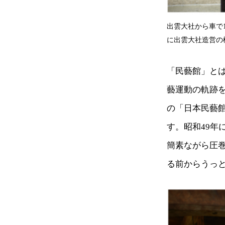
出雲大社から車で
に出雲大社造営の
「民藝館」と
藝運動の軌跡
の「日本民藝
す。昭和49
簡素ながら圧
る前からうっ