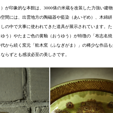
）が印象的な本館は、3000俵の米蔵を改装した力強い建
の空間には、出雲地方の陶磁器や藍染（あいぞめ）、木綿絣
らしの中で大事に使われてきた道具が展示されています。た
くゆう）やたまご色の黄釉（おうゆう）が特徴の「布志名焼
時代から続く窯元「舩木窯（ふなぎがま）」の稀少な作品も
きならずとも感涙必至の美しさです。