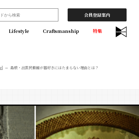
会員登録案内
Lifestyle
Craftsmanship
特集
el
島根・出雲民藝館が器好きにはたまらない理由とは？