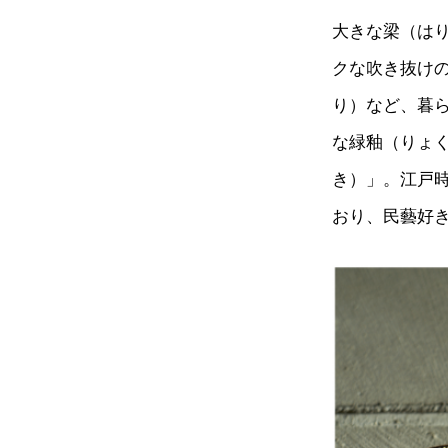
大きな梁（はり
クな吹き抜け
り）など、暮
な緑釉（りょ
き）」。江戸
おり、民藝好