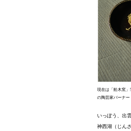
現在は「舩木窯」5
の陶芸家バーナー
いっぽう、出
神西湖（じん