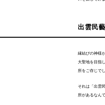
出雲民
縁結びの神様
大聖地を目指
所をご存じで
それは「出雲
所があるなん