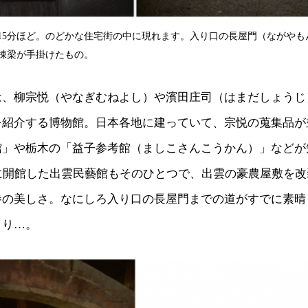
15分ほど。のどかな住宅街の中に現れます。入り口の長屋門（ながやもん
棟梁が手掛けたもの。
は、柳宗悦（やなぎむねよし）や濱田庄司（はまだしょうじ
を紹介する博物館。日本各地に建っていて、宗悦の蒐集品が
館」や栃木の「益子参考館（ましこさんこうかん）」などが
年に開館した出雲民藝館もそのひとつで、出雲の豪農屋敷を
巻の美しさ。なにしろ入り口の長屋門までの道がすでに素晴
とり…。