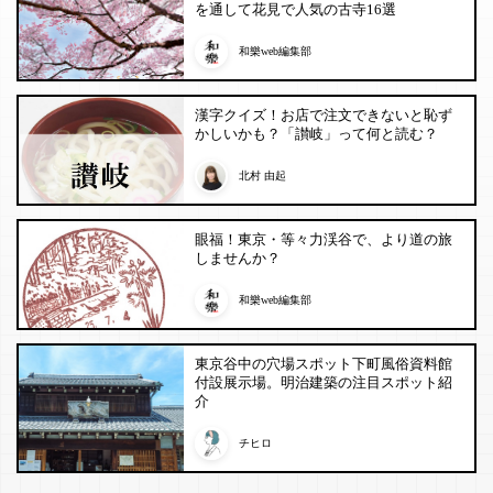
を通して花見で人気の古寺16選
和樂web編集部
漢字クイズ！お店で注文できないと恥ず
かしいかも？「讃岐」って何と読む？
北村 由起
眼福！東京・等々力渓谷で、より道の旅
しませんか？
和樂web編集部
東京谷中の穴場スポット下町風俗資料館
付設展示場。明治建築の注目スポット紹
介
チヒロ