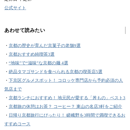
公式サイト
あわせて読みたい
・
京都の歴史が育んだ京菓子の老舗9選
・
京都おすすめ純喫茶3選
・
“地味”で“滋味”な京都の麺 4選
・
絶品タマゴサンドを食べられる京都の喫茶店5選
・
下京区グルメスポット！ コロッケ専門店から予約必須の人
気店まで
・
京都ランチにおすすめ！ 地元民が愛する「丼もの」ベスト3
・
京都旅の休憩はお茶？ コーヒー？ 東山の名店3軒をご紹介
・
日帰り京都旅行にぴったり！ 嵯峨野を3時間で満喫できるお
すすめコース