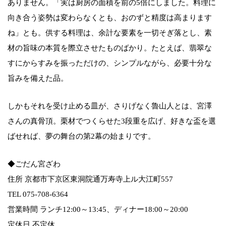
ありません。「実は厨房の面積を前の5倍にしました。料理に
向き合う姿勢は変わらなくとも、おのずと精度は高まります
ね」とも。供する料理は、余計な要素を一切そぎ落とし、素
材の旨味の本質を際立させたものばかり。たとえば、翡翠な
すにからすみを振っただけの、シンプルながら、必要十分な
旨みを備えた品。
しかもそれを受け止める皿が、さりげなく魯山人とは、宮澤
さんの真骨頂。栗材でつくらせた3段重を広げ、好きな盃を選
ばせれば、夢の舞台の第2幕の始まりです。
◆ごだん宮ざわ
住所 京都市下京区東洞院通万寿寺上ル大江町557
TEL 075-708-6364
営業時間 ランチ12:00～13:45、ディナー18:00～20:00
定休日 不定休