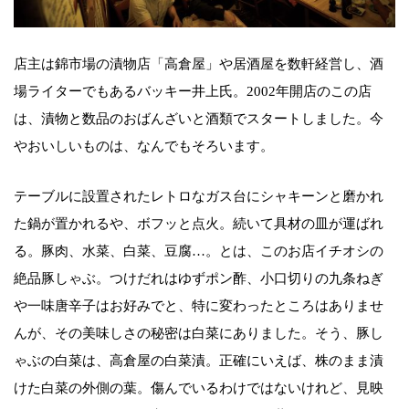
店主は錦市場の漬物店「高倉屋」や居酒屋を数軒経営し、酒
場ライターでもあるバッキー井上氏。2002年開店のこの店
は、漬物と数品のおばんざいと酒類でスタートしました。今
やおいしいものは、なんでもそろいます。
テーブルに設置されたレトロなガス台にシャキーンと磨かれ
た鍋が置かれるや、ボフッと点火。続いて具材の皿が運ばれ
る。豚肉、水菜、白菜、豆腐…。とは、このお店イチオシの
絶品豚しゃぶ。つけだれはゆずポン酢、小口切りの九条ねぎ
や一味唐辛子はお好みでと、特に変わったところはありませ
んが、その美味しさの秘密は白菜にありました。そう、豚し
ゃぶの白菜は、高倉屋の白菜漬。正確にいえば、株のまま漬
けた白菜の外側の葉。傷んでいるわけではないけれど、見映