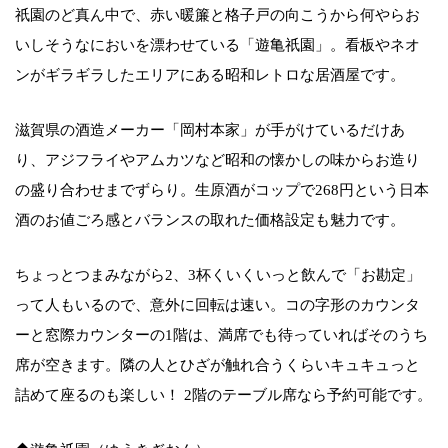
祇園のど真ん中で、赤い暖簾と格子戸の向こうから何やらお
いしそうなにおいを漂わせている「遊亀祇園」。看板やネオ
ンがギラギラしたエリアにある昭和レトロな居酒屋です。
滋賀県の酒造メーカー「岡村本家」が手がけているだけあ
り、アジフライやアムカツなど昭和の懐かしの味からお造り
の盛り合わせまでずらり。生原酒がコップで268円という日本
酒のお値ごろ感とバランスの取れた価格設定も魅力です。
ちょっとつまみながら2、3杯くいくいっと飲んで「お勘定」
って人もいるので、意外に回転は速い。コの字形のカウンタ
ーと窓際カウンターの1階は、満席でも待っていればそのうち
席が空きます。隣の人とひざが触れ合うくらいキュキュっと
詰めて座るのも楽しい！ 2階のテーブル席なら予約可能です。