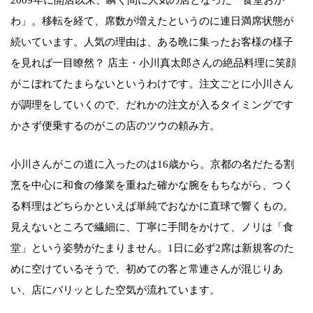
2009年に開店以来、瞬く間に人気の店となった「食堂おが
わ」。移転を経て、席数が増えたというのに連日満席状態が
続いています。人気の理由は、ある晩に集ったお客様の様子
を見れば一目瞭然？ 店主・小川真太郎さんの絶品料理に笑顔
がこぼれてたまらないというわけです。注文ごとに小川さん
が調理をしていくので、だれかの注文が入るタイミングです
かさず便乗するのがこの店のツウの頼み方。
小川さんがこの道に入ったのは16歳から。京都の名だたる割
烹を中心に和食の修業を重ねた確かな腕をもちながら、つく
る料理はどちらかといえば単純でおなかに直球で響くもの。
見えないところで繊細に、丁寧に手間をかけて、ノリは「食
堂」という姿勢がたまりません。1日に必ず2席は新規客のた
めに空けているそうで、初めての客と常連さんが混じりあ
い、店にパリッとした空気が流れています。