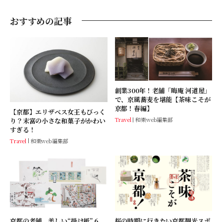
おすすめの記事
創業300年！老舗「晦庵 河道屋」
で、京風蕎麦を堪能【茶味こそが
京都！春編】
【京都】エリザベス女王もびっく
Travel
和樂web編集部
り？末富の小さな和菓子がかわい
すぎる！
Travel
和樂web編集部
京都の老舗、美しい“掛け紙”６
桜の時期に行きたい京都観光スポ