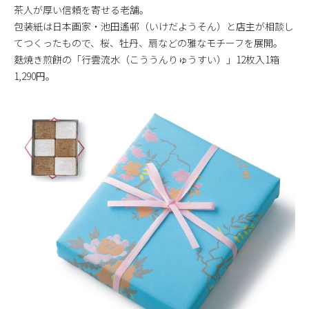
茶人が厚い信頼を寄せる老舗。
包装紙は日本画家・池田遙邨（いけだようそん）と店主が相談し
てつくったもので、桜、牡丹、扇などの雅なモチーフを展開。
麩焼き煎餅の「行雲流水（こううんりゅうすい）」12枚入1箱
1,290円。