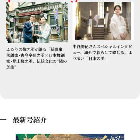
中谷美紀さんスペシャルインタビ
ふたりの菊之丞が語る「綺麗事」
ュー。海外で暮らして感じる、よ
落語家･古今亭菊之丞×日本舞踊
り深い「日本の美」
家･尾上菊之丞、伝統文化の“隣の
芝生”
最新号紹介