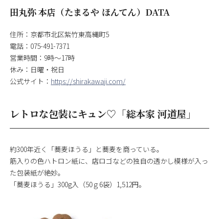
田丸弥 本店（たまるや ほんてん）DATA
住所：京都市北区紫竹東高縄町5
電話：075-491-7371
営業時間：9時〜17時
休み：日曜・祝日
公式サイト：
https://shirakawaji.com/
レトロな包装にキュン♡「総本家 河道屋」
約300年近く「蕎麦ほうる」と蕎麦を商っている。
筋入りの色ハトロン紙に、店ロゴなどの独自の透かし模様が入っ
た包装紙が絶妙。
「蕎麦ほうる」300g入（50ｇ6袋）1,512円。