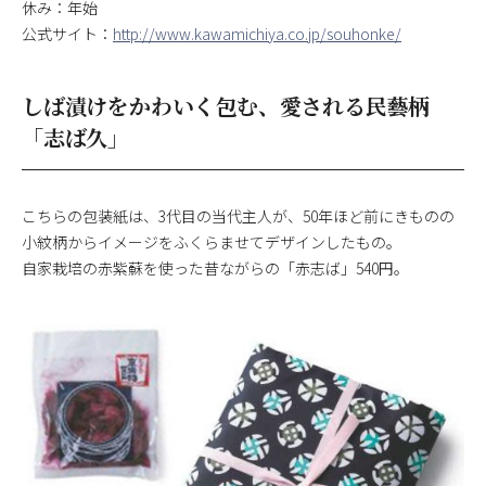
休み：年始
公式サイト：
http://www.kawamichiya.co.jp/souhonke/
しば漬けをかわいく包む、愛される民藝柄
「志ば久」
こちらの包装紙は、3代目の当代主人が、50年ほど前にきものの
小紋柄からイメージをふくらませてデザインしたもの。
自家栽培の赤紫蘇を使った昔ながらの「赤志ば」540円。