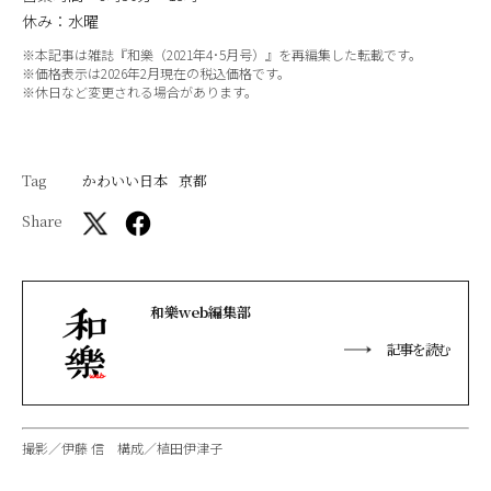
休み：水曜
※本記事は雑誌『和樂（2021年4･5月号）』を再編集した転載です。
※価格表示は2026年2月現在の税込価格です。
※休日など変更される場合があります。
Tag
かわいい日本
京都
Share
和樂web編集部
記事を読む
撮影／伊藤 信 構成／植田伊津子