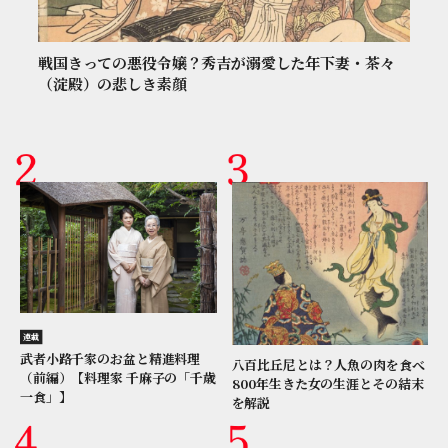
戦国きっての悪役令嬢？秀吉が溺愛した年下妻・茶々
（淀殿）の悲しき素顔
連載
武者小路千家のお盆と精進料理
八百比丘尼とは？人魚の肉を食べ
（前編）【料理家 千麻子の「千歳
800年生きた女の生涯とその結末
一食」】
を解説