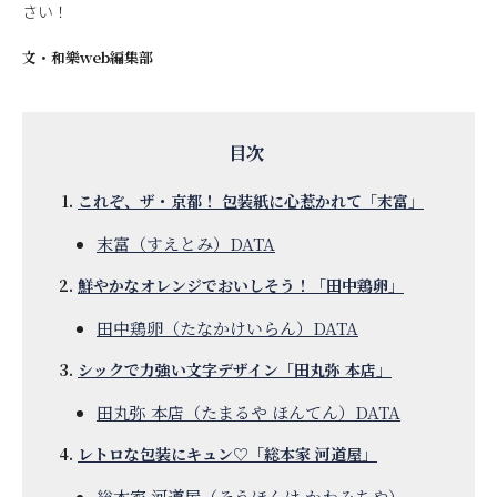
さい！
文・
和樂web編集部
これぞ、ザ・京都！ 包装紙に心惹かれて「末富」
末富（すえとみ）DATA
鮮やかなオレンジでおいしそう！「田中鶏卵」
田中鶏卵（たなかけいらん）DATA
シックで力強い文字デザイン「田丸弥 本店」
田丸弥 本店（たまるや ほんてん）DATA
レトロな包装にキュン♡「総本家 河道屋」
総本家 河道屋（そうほんけ かわみちや）