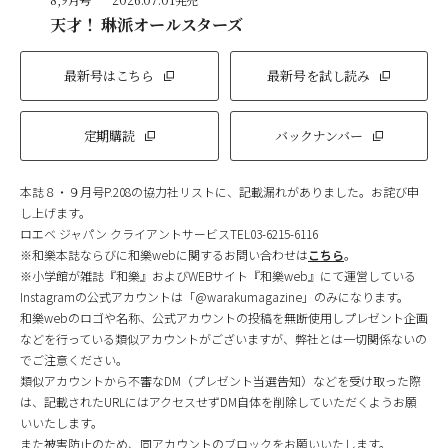
天才！ 琳派オールスターズ
最新号はこちら
最新号を試し読み
定期購読
バックナンバー
本誌８・９月号P.208の協力社リストに、記載漏れがありました。お詫び申
し上げます。
ロエベ ジャパン クライアントサービスTEL03-6215-6116
※和樂本誌ならびに和樂webに関するお問い合わせは
こちら
。
※小学館が雑誌『和樂』およびWEBサイト『和樂web』にて運営している
Instagramの公式アカウントは「@warakumagazine」のみになります。
和樂webのロゴや名称、公式アカウントの投稿を無断使用しプレゼント企画
などを行っている類似アカウントがございますが、弊社とは一切関係ないの
でご注意ください。
類似アカウントから不審なDM（プレゼント当選告知）などを受け取った際
は、記載されたURLにはアクセスせずDM自体を削除していただくようお願
いいたします。
また被害防止のため、同アカウントのブロックをお願いいたします。