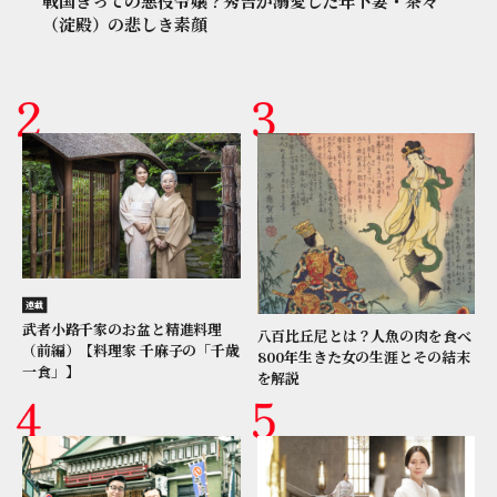
戦国きっての悪役令嬢？秀吉が溺愛した年下妻・茶々
（淀殿）の悲しき素顔
連載
武者小路千家のお盆と精進料理
八百比丘尼とは？人魚の肉を食べ
（前編）【料理家 千麻子の「千歳
800年生きた女の生涯とその結末
一食」】
を解説