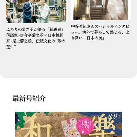
中谷美紀さんスペシャルインタビ
ふたりの菊之丞が語る「綺麗事」
ュー。海外で暮らして感じる、よ
落語家･古今亭菊之丞×日本舞踊
り深い「日本の美」
家･尾上菊之丞、伝統文化の“隣の
芝生”
最新号紹介