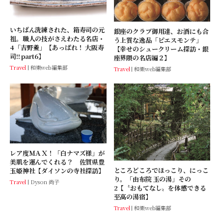
いちばん洗練された、箱寿司の元
銀座のクラブ御用達、お酒にも合
祖。職人の技がさえわたる名店・
う上質な逸品「ピエスモンテ」
4「吉野鯗」【あっぱれ！ 大阪寿
【幸せのシュークリーム探訪・銀
司!! part6】
座界隈の名店編２】
Travel
和樂web編集部
Travel
和樂web編集部
レア度ＭＡＸ！「白ナマズ様」が
美肌を運んでくれる？ 佐賀県豊
ところどころでほっこり、にっこ
玉姫神社【ダイソンの寺社探訪】
り。「由布院 玉の湯」その
Travel
Dyson 尚子
2【〝おもてなし〟を体感できる
至高の湯宿】
Travel
和樂web編集部