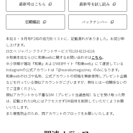
最新号はこちら
最新号を試し読み
定期購読
バックナンバー
本誌８・９月号P.208の協力社リストに、記載漏れがありました。お詫び申
し上げます。
ロエベ ジャパン クライアントサービスTEL03-6215-6116
※和樂本誌ならびに和樂webに関するお問い合わせは
こちら
。
※小学館が雑誌『和樂』およびWEBサイト『和樂web』にて運営している
Instagramの公式アカウントは「@warakumagazine」のみになります。
和樂webのロゴや名称、公式アカウントの投稿を無断使用しプレゼント企画
などを行っている類似アカウントがございますが、弊社とは一切関係ないの
でご注意ください。
類似アカウントから不審なDM（プレゼント当選告知）などを受け取った際
は、記載されたURLにはアクセスせずDM自体を削除していただくようお願
いいたします。
また被害防止のため、同アカウントのブロックをお願いいたします。