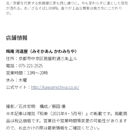
左／京都を代表する旅館御三家も同じ通りに。今も変わらずに凜とした空気
が流れる。右／ざるそば1,000円。香りが上品な蕎麦は挽き方にこだわり
が。
店舗情報
晦庵 河道屋（みそかあん かわみちや）
住所：京都市中京区麩屋町通三条上ル
電話：075-221-2525
営業時間：11時〜20時
休み：木曜
公式サイト：
http://kawamichiya.co.jp/
撮影／石井宏明 構成／藤田 優
※本記事は雑誌『和樂（2021年4・5月号）』の転載です。掲載商
品は税込価格です。営業日や営業時間等変更の可能性があります
ので、お出かけの際は最新情報をご確認ください。