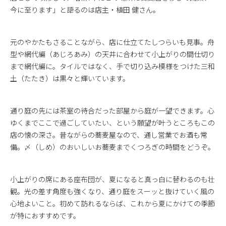
今に至ります」と語るのは店主・植田 健さん。
元のやかたもさることながら、店に仕立てたしつらいも見事。舟
型や網代編（あじろあみ）の天井に合わせて小上がりの間仕切り
まで網代編に。タイルではなく、手で切り込み模様をつけた三和
土（たたき）は黒々と輝いています。
通り庭の先には茶室の待合だった部屋から庭が一望できます。心
ゆくまでここで過ごしていたい、という願望が叶うところもこの
店の懐の深さ。昔ながらの蕎麦屋なので、通し営業でお酒も常
備。〆（しめ）のおいしいお蕎麦までくつろぎの時間をどうぞ。
小上がりの席にある座布団が、夏になると真っ白に替わるのも壮
観。光の差す角度も強くなり、通り庭をスーッと抜けていく風の
心地よいこと。初めて訪れるならば、これから夏にかけての季節
が特におすすめです。