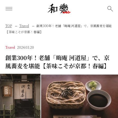
検索
TOP
Travel
創業300年！老舗「晦庵 河道屋」で、京風蕎麦を堪能
【茶味こそが京都！春編】
Travel
2024.03.20
創業300年！老舗「晦庵 河道屋」で、京
風蕎麦を堪能【茶味こそが京都！春編】