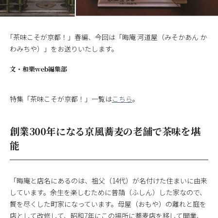
｢茶味こそが京都！」春編、今回は「晦庵 河道屋（みそかあん か
わみちや）」をお送りいたします。
文・
和樂web編集部
特集「茶味こそが京都！」一覧は
こちら
。
創業300年になる京風蕎麦の老舗で茶味を堪
能
「晦庵と店名にあるのは、祖父（14代）が名付けた住まいに由来
しています。余生を楽しむために普請（ふしん）した家なので、
贅を尽くした町家になっています。母屋（おもや）の離れと庭を
店として改修して、昭和7年にこの場所に蕎麦店を移して開業、