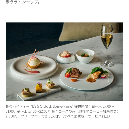
添うラインナップ。
桃のハイティー “It’s 5 O’clock Somewhere” 提供時間：⽇〜⽊ 17:00〜
21:00、⾦〜⼟ 17:00〜22:00 料⾦：コースのみ（⾷後のコーヒー紅茶付き）
7,000円、フリーフロー付き 9,500円（すべて消費税・サービス料込）