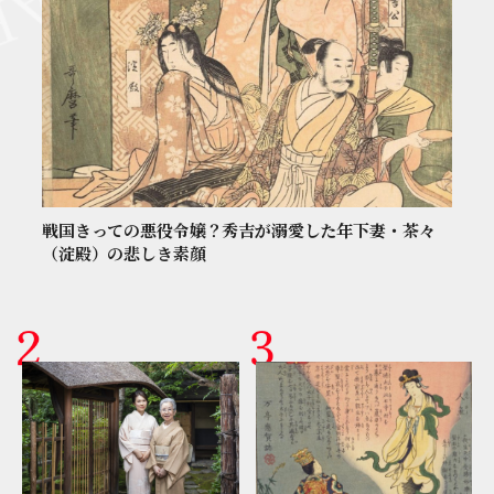
戦国きっての悪役令嬢？秀吉が溺愛した年下妻・茶々
（淀殿）の悲しき素顔