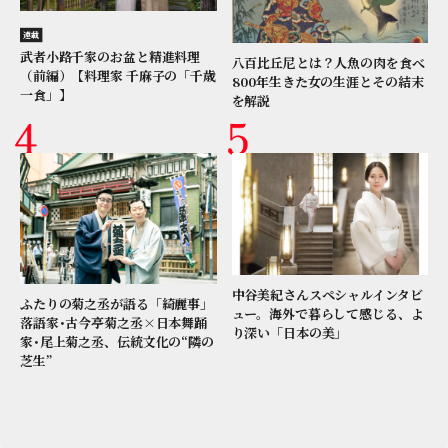
連載
武者小路千家のお盆と精進料理
八百比丘尼とは？人魚の肉を食べ
（前編）【料理家 千麻子の「千歳
800年生きた女の生涯とその結末
一食」】
を解説
中谷美紀さんスペシャルインタビ
ふたりの菊之丞が語る「綺麗事」
ュー。海外で暮らして感じる、よ
落語家･古今亭菊之丞×日本舞踊
り深い「日本の美」
家･尾上菊之丞、伝統文化の“隣の
芝生”