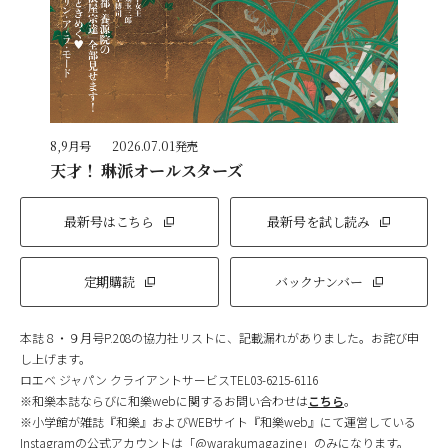
8,9月号
2026.07.01発売
天才！ 琳派オールスターズ
最新号はこちら
最新号を試し読み
定期購読
バックナンバー
本誌８・９月号P.208の協力社リストに、記載漏れがありました。お詫び申
し上げます。
ロエベ ジャパン クライアントサービスTEL03-6215-6116
※和樂本誌ならびに和樂webに関するお問い合わせは
こちら
。
※小学館が雑誌『和樂』およびWEBサイト『和樂web』にて運営している
Instagramの公式アカウントは「@warakumagazine」のみになります。