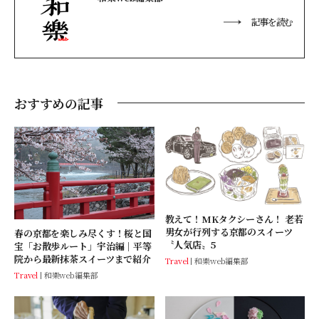
記事を読む
おすすめの記事
教えて！MKタクシーさん！ 老若
男女が行列する京都のスイーツ
春の京都を楽しみ尽くす！桜と国
〝人気店〟5
宝「お散歩ルート」宇治編｜平等
院から最新抹茶スイーツまで紹介
Travel
和樂web編集部
Travel
和樂web編集部