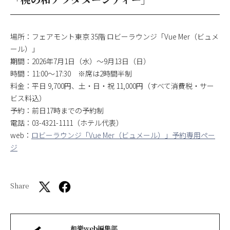
場所：フェアモント東京 35階 ロビーラウンジ「Vue Mer（ビュメ
ール）」
期間：2026年7⽉1⽇（⽔）〜9⽉13⽇（⽇）
時間：11:00〜17:30 ※席は2時間半制
料⾦：平⽇ 9,700円、⼟・⽇・祝 11,000円（すべて消費税・サー
ビス料込）
予約：前日17時までの予約制
電話：03-4321-1111（ホテル代表）
web：
ロビーラウンジ「Vue Mer（ビュメール）」予約専用ペー
ジ
Share
和樂web編集部