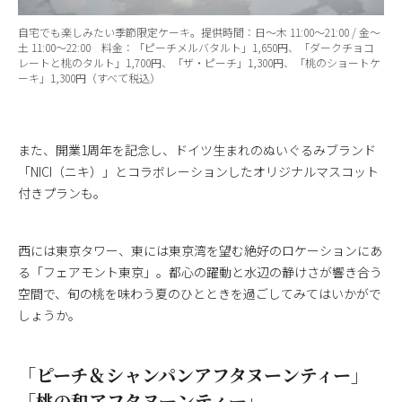
自宅でも楽しみたい季節限定ケーキ。提供時間：⽇〜⽊ 11:00〜21:00 / ⾦〜
⼟ 11:00〜22:00 料⾦：「ピーチメルバタルト」1,650円、「ダークチョコ
レートと桃のタルト」1,700円、「ザ・ピーチ」1,300円、「桃のショートケ
ーキ」1,300円（すべて税込）
また、開業1周年を記念し、ドイツ生まれのぬいぐるみブランド
「NICI（ニキ）」とコラボレーションしたオリジナルマスコット
付きプランも。
西には東京タワー、東には東京湾を望む絶好のロケーションにあ
る「フェアモント東京」。都心の躍動と水辺の静けさが響き合う
空間で、旬の桃を味わう夏のひとときを過ごしてみてはいかがで
しょうか。
「ピーチ＆シャンパンアフタヌーンティー」
「桃の和アフタヌーンティー」