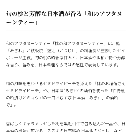
旬の桃と芳醇な⽇本酒が⾹る「和のアフタヌ
ーンティー」
和のアフタヌーンティー「桃の和アフタヌーンティー」は、鮨
「みぎわ」と鉄板焼「燈辻（とつじ）」の料理長が監修したセイ
ボリーが主役。旬の桃の繊細な甘みと、日本酒や酒粕が持つ芳醇
な香り、旨みを、日本料理ならではの感性で表現しています。
梅の風味を思わせるセミドライピーチを添えた「桃のお稲荷さん
セミドライピーチ」や、日本酒“みぎわ”の酒粕を使った『白身魚
の粕漬けとミョウガの一口おむすび 日本酒「みぎわ」の酒粕
で』。
香ばしくキャラメリゼした桃を黒毛和牛で包み込んだ一品や、日
本酒の風味が広がる「スズキの昆布締め 日本酒のジュレ」など、