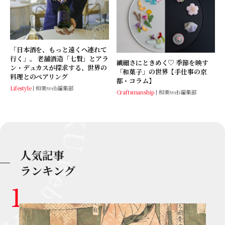
「日本酒を、もっと遠くへ連れて
行く」。 老舗酒造「七賢」とアラ
繊細さにときめく♡ 季節を映す
ン・デュカスが探求する、世界の
「和菓子」の世界【手仕事の京
料理とのペアリング
都・コラム】
Lifestyle
和樂web編集部
Craftsmanship
和樂web編集部
人気記事
ランキング