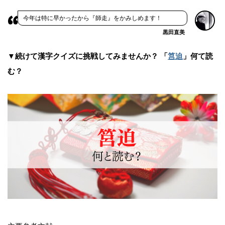
今年は特に早かったから『師走』をかみしめます！
黒田直美
▼続けて漢字クイズに挑戦してみませんか？ 「
筥迫
」何て読
む？