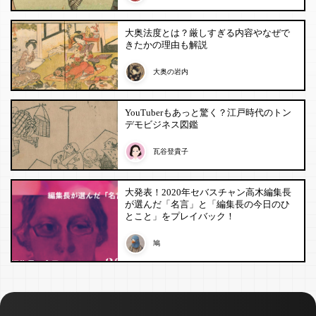
大奥法度とは？厳しすぎる内容やなぜで
きたかの理由も解説
大奥の岩内
YouTuberもあっと驚く？江戸時代のトン
デモビジネス図鑑
瓦谷登貴子
大発表！2020年セバスチャン高木編集長
が選んだ「名言」と「編集長の今日のひ
とこと」をプレイバック！
鳩