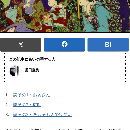
この記事に合いの手する人
黒田直美
説その1・お坊さん
説その2・御師
説その3・そもそも人ではない