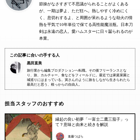
節操がなさすぎて不思議がられることがよくある
が、一期は夢よ、ただ狂へ。熱しやすく冷めにく
く、息切れするよ、と周囲が呆れるような劫火の情
熱を平気で10年単位で保てる高性能魔法瓶。日本刀
剣は永遠の恋人。愛ハムスターに日々齧られるのが
本業。
この記事に合いの手する人
黒田直美
旅行業から編集プロダクションへ転職。その後フリーランスとな
り、旅、カルチャー、食などをフィールドに。最近では家庭菜園と
城巡りにはまっている。寅さんのように旅をしながら生きられたら
最高だと思う、根っからの自由人。
担当スタッフのおすすめ
縁起の良い初夢「一富士二鷹三茄子」っ
て？意味と由来と続きを解説
進藤つばら