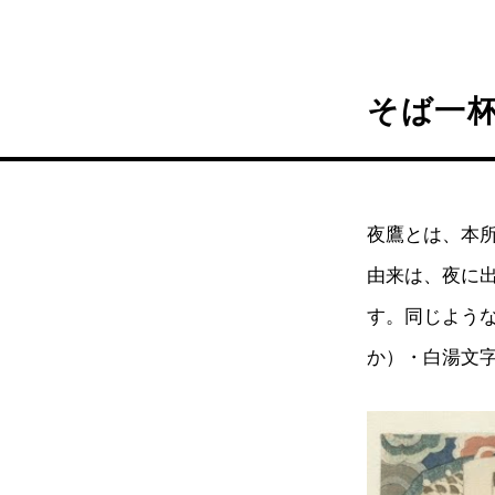
そば一
夜鷹とは、本
由来は、夜に
す。同じよう
か）・白湯文