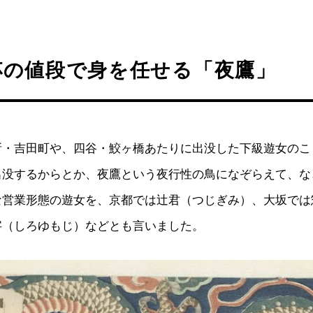
杯の値段で身を任せる「夜鷹」
所・吉田町や、四谷・鮫ヶ橋あたりに出没した下級遊女のこ
出没するからとか、夜鷹という夜行性の鳥になぞらえて、な
な営業形態の遊女を、京都では辻君（つじぎみ）、大坂では
字（しろゆもじ）などとも言いました。