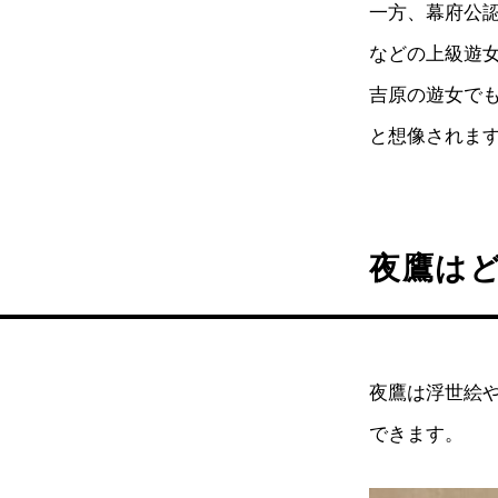
一方、幕府公
などの上級遊女
吉原の遊女で
と想像されま
夜鷹は
夜鷹は浮世絵
できます。