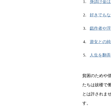
身請け金は
好きでもな
戯作者や浮
遊女との純
人生を翻弄
貧困のためや
たちは妓楼で
とは許されま
す。