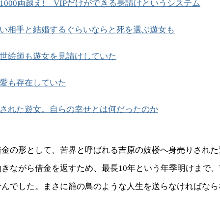
1000両越え! VIPだけができる身請けというシステム
い相手と結婚するぐらいならと死を選ぶ遊女も
世絵師も遊女を見請けしていた
愛も存在していた
された遊女。自らの幸せとは何だったのか
借金の形として、苦界と呼ばれる吉原の妓楼へ身売りされた
働きながら借金を返すため、最長10年という年季明けまで
せんでした。まさに籠の鳥のような人生を送らなければなら