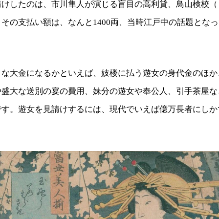
請けしたのは、市川隼人が演じる盲目の高利貸、鳥山検校（
その支払い額は、なんと1400両、当時江戸中の話題とな
うな大金になるかといえば、妓楼に払う遊女の身代金のほか
や盛大な送別の宴の費用、妹分の遊女や奉公人、引手茶屋な
です。遊女を見請けするには、現代でいえば億万長者にしか