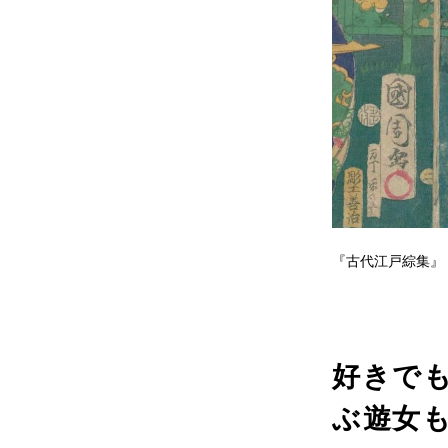
『古代江戸綜集』
好きで
ぶ遊女