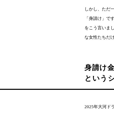
しかし、ただ
「身請け」で
をこう言いま
な女性たちだ
身請け金
という
2025年大河