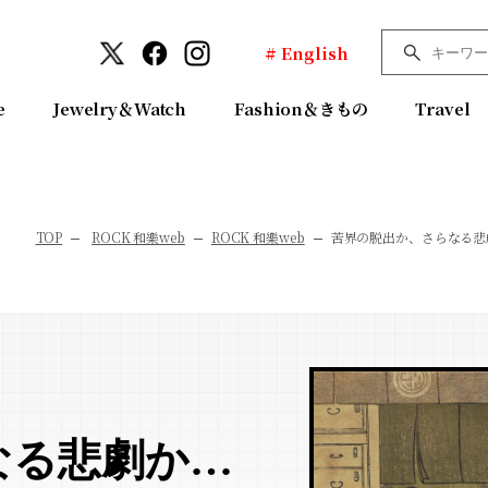
# English
e
Jewelry＆Watch
Fashion＆きもの
Travel
TOP
ROCK 和樂web
ROCK 和樂web
苦界の脱出か、さらなる悲
なる悲劇か…