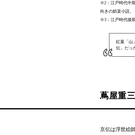
※2：江戸時代中
向きの娯楽小説。
※3：江戸時代後
紅葉「山
伝」だっ
蔦屋重
京伝は浮世絵