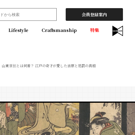
会員登録案内
Lifestyle
Craftsmanship
特集
山東京伝とは何者？ 江戸の奇才が愛した吉原と処罰の真相