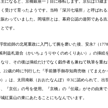
名主になると、京橋銀座一丁目に移転します。京伝は13歳
きく受けて育ったようです。当時「深川七場所」と呼ばれる
に賑わっていました。岡場所とは、幕府公認の遊郭である吉
ことです。
に浮世絵師の北尾重政に入門して腕を磨いた後、安永7（1778
開帳利益札遊合（かいちょうりやくのめくりあい）』の挿絵
となり、その後は挿絵だけでなく戯作者も兼ねて執筆を重ね
）年、22歳の時に刊行した『手前勝手御存知商売物（てまえ
の）』は、太田南畝（おおたなんぽ）※3に認められて、出
ら、『京伝』の号を使用。『京橋』の『伝蔵』がその由来で
戸城紅葉山の東にあたることにちなんでいます。