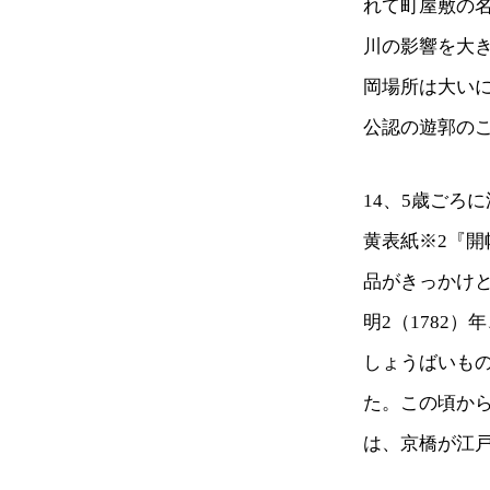
れて町屋敷の
川の影響を大
岡場所は大い
公認の遊郭の
14、5歳ごろ
黄表紙※2『
品がきっかけ
明2（1782
しょうばいも
た。この頃か
は、京橋が江