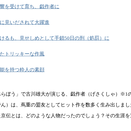
響を受けて育ち、戯作者に
に見いだされて大躍進
けるも、見せしめとして手鎖50日の刑（処罰）に
たトリッキーな作風
能を持つ粋人の素顔
べらぼう」で古川雄大が演じる、戯作者（げさくしゃ）※1
でん）は、蔦重の盟友としてヒット作を数多く生み出しまし
た京伝とは、どのような人物だったのでしょう？その生涯を