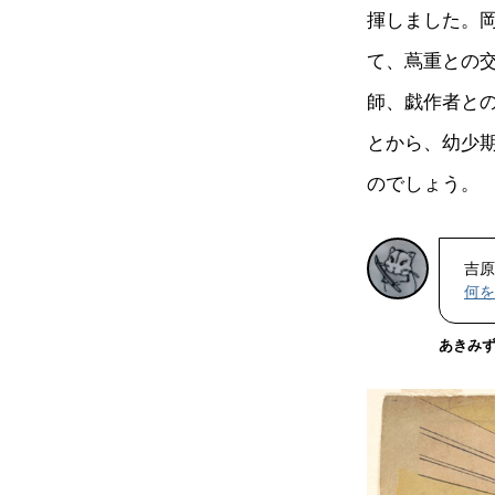
揮しました。
て、蔦重との
師、戯作者と
とから、幼少
のでしょう。
吉原
何を
あきみ