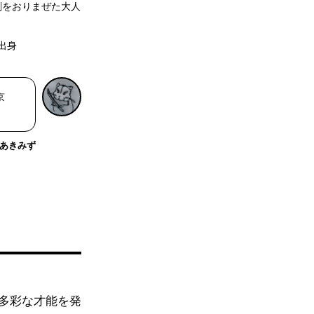
刺をおりまぜた大人
出身
京
あきみず
多彩な才能を発