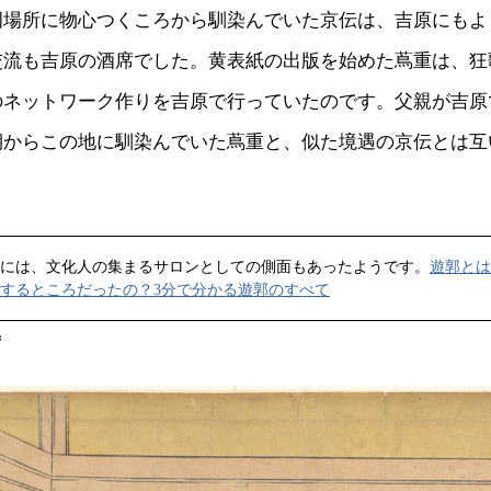
岡場所に物心つくころから馴染んでいた京伝は、吉原にもよ
交流も吉原の酒席でした。黄表紙の出版を始めた蔦重は、狂
のネットワーク作りを吉原で行っていたのです。父親が吉原
期からこの地に馴染んでいた蔦重と、似た境遇の京伝とは互
には、文化人の集まるサロンとしての側面もあったようです。
遊郭とは
するところだったの？3分で分かる遊郭のすべて
ず