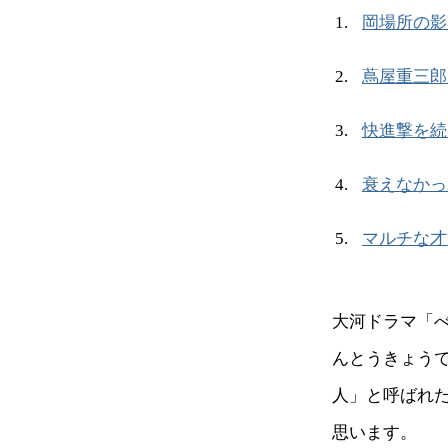
岡場所の影
蔦屋重三郎
快進撃を続
衰えなかっ
マルチな才
大河ドラマ「
んとうきょう
人」と呼ばれ
思います。