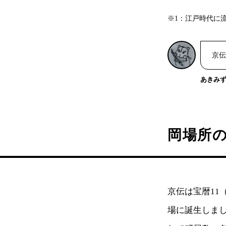
※1：江戸時代に
京伝
あきみ
岡場所
京伝は宝暦11
場に誕生しまし