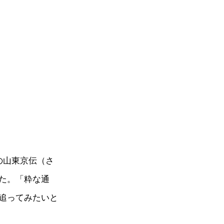
の山東京伝（さ
た。「粋な通
追ってみたいと