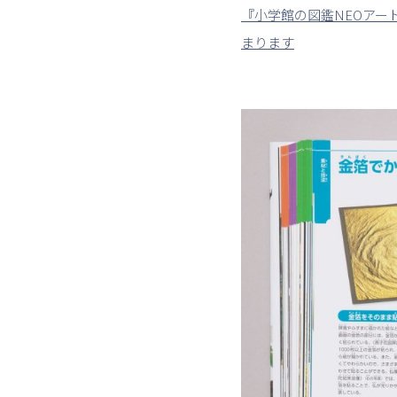
『小学館の図鑑NEOアー
まります