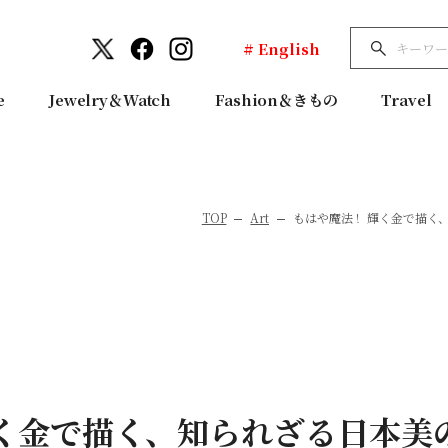
# English
e
Jewelry＆Watch
Fashion＆きもの
Travel
TOP
Art
もはや魔法！ 輝く金で描く
輝く金で描く、知られざる日本美