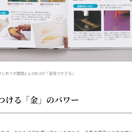
じめての国宝』p.206-207「金箔でかざる」
つける「金」のパワー