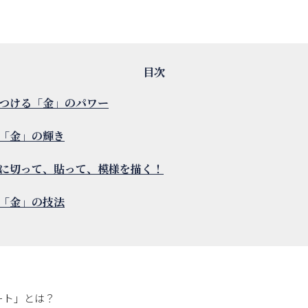
つける「金」のパワー
「金」の輝き
に切って、貼って、模様を描く！
「金」の技法
ート」とは？