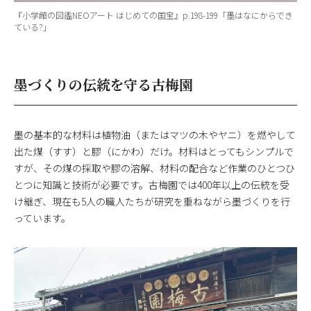
『小学館の図鑑NEOアート はじめての国宝』p.198-199「墨はなにからでき
ている?」
墨づくりの伝統を守る古梅園
墨の基本的な材料は植物油（またはマツの木やヤニ）を燃やして
出た煤（すす）と膠（にかわ）だけ。材料はとってもシンプルで
すが、その煤の採取や膠の溶解、材料の配合など作業のひとつひ
とつに知識と技術が必要です。古梅園では400年以上の伝統を受
け継ぎ、現在も5人の職人たちが研究を重ねながら墨づくりを行
っています。