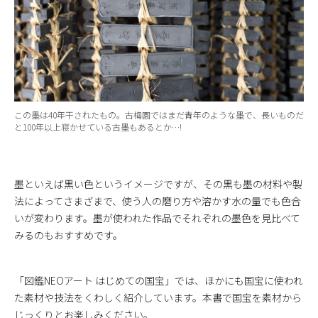
この墨は40年干されたもの。古梅園ではまだ青年のような墨で、長いものだ
と100年以上寝かせている古墨もあるとか…!
墨といえば黒い色というイメージですが、その黒も墨の材料や製
法によってさまざまで、使う人の磨り方や溶かす水の量でも色合
いが変わります。墨が使われた作品でそれぞれの墨色を見比べて
みるのもおすすめです。
「図鑑NEOアート はじめての国宝」では、ほかにも国宝に使われ
た素材や技法をくわしく紹介しています。本書で国宝を素材から
じっくりとお楽しみください。