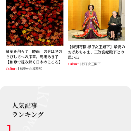
【特別寄稿 彬子女王殿下】最愛の
紅葉を散らす「時雨」の音は冬の
おばあちゃま、三笠宮妃殿下との
さびしさへの序章。馬場あき子
思い出
【和歌で読み解く日本のこころ】
Culture
彬子女王殿下
Culture
和樂web編集部
人気記事
ランキング