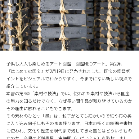
子供も大人も楽しめるアート図鑑「図鑑NEOアート」第2弾、
『はじめての国宝』が2月19日に発売されました。国宝の鑑賞ポ
イントをビジュアルでわかりやすく、今までにない新しい視点で
紹介しています。
本書の第4章「素材や技法」では、使われた素材や技法から国宝
の魅力を知るだけでなく、なぜ長い間作品が残り続けているのか
その理由に触れることもできます。
その素材のひとつ「墨」は、粒子がとても細かいので紙や布の奥
に入り込み何千年もそのまま残ります。日本の多くの絵画や書物
に使われ、文化や歴史を現代まで残してきた墨とはどういうもの
なのか、奈良の老舗墨屋、古梅園（こばいえん）を取材しまし