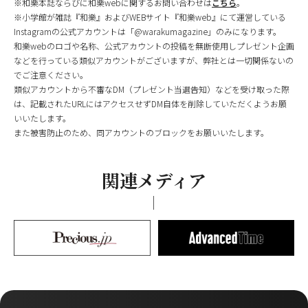
※和樂本誌ならびに和樂webに関するお問い合わせは
こちら
。
※小学館が雑誌『和樂』およびWEBサイト『和樂web』にて運営している
Instagramの公式アカウントは「@warakumagazine」のみになります。
和樂webのロゴや名称、公式アカウントの投稿を無断使用しプレゼント企画
などを行っている類似アカウントがございますが、弊社とは一切関係ないの
でご注意ください。
類似アカウントから不審なDM（プレゼント当選告知）などを受け取った際
は、記載されたURLにはアクセスせずDM自体を削除していただくようお願
いいたします。
また被害防止のため、同アカウントのブロックをお願いいたします。
関連メディア