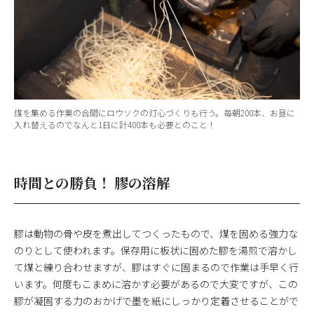
煤を集める作業の合間にロウソクの灯心づくりも行う。毎朝200本、お昼に
入れ替えるのでなんと1日に計400本も必要とのこと！
時間との勝負！ 膠の溶解
膠は動物の骨や皮を煮出してつくったもので、煤を固める強力な
のりとして使われます。保存用に板状に固めた膠を湯煎で溶かし
て煤と練り合わせますが、膠はすぐに固まるので作業は手早く行
います。何度もこまめに溶かす必要があるので大変ですが、この
膠が凝固する力のおかげで墨を紙にしっかり定着させることがで