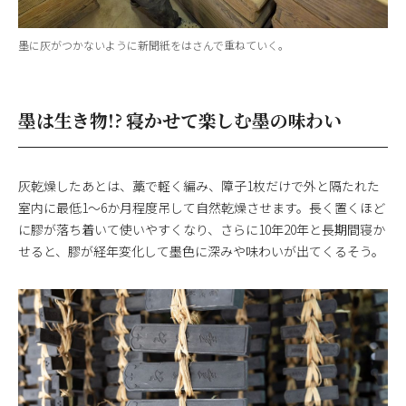
墨に灰がつかないように新聞紙をはさんで重ねていく。
墨は生き物!? 寝かせて楽しむ墨の味わい
灰乾燥したあとは、藁で軽く編み、障子1枚だけで外と隔たれた
室内に最低1〜6か月程度吊して自然乾燥させます。長く置くほど
に膠が落ち着いて使いやすくなり、さらに10年20年と長期間寝か
せると、膠が経年変化して墨色に深みや味わいが出てくるそう。