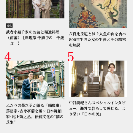
連載
武者小路千家のお盆と精進料理
八百比丘尼とは？人魚の肉を食べ
（前編）【料理家 千麻子の「千歳
800年生きた女の生涯とその結末
一食」】
を解説
中谷美紀さんスペシャルインタビ
ふたりの菊之丞が語る「綺麗事」
ュー。海外で暮らして感じる、よ
落語家･古今亭菊之丞×日本舞踊
り深い「日本の美」
家･尾上菊之丞、伝統文化の“隣の
芝生”