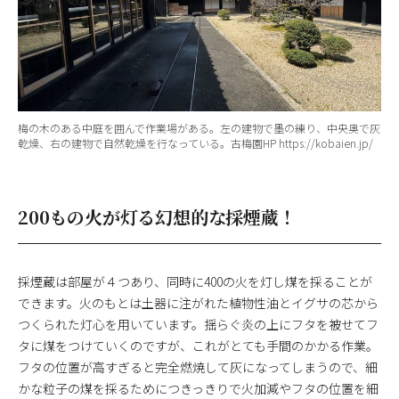
梅の木のある中庭を囲んで作業場がある。左の建物で墨の練り、中央奥で灰
乾燥、右の建物で自然乾燥を行なっている。古梅園HP
https://kobaien.jp/
200もの火が灯る幻想的な採煙蔵！
採煙蔵は部屋が４つあり、同時に400の火を灯し煤を採ることが
できます。火のもとは土器に注がれた植物性油とイグサの芯から
つくられた灯心を用いています。揺らぐ炎の上にフタを被せてフ
タに煤をつけていくのですが、これがとても手間のかかる作業。
フタの位置が高すぎると完全燃焼して灰になってしまうので、細
かな粒子の煤を採るためにつきっきりで火加減やフタの位置を細