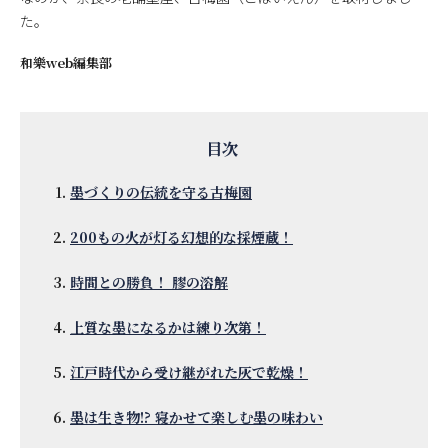
た。
和樂web編集部
墨づくりの伝統を守る古梅園
200もの火が灯る幻想的な採煙蔵！
時間との勝負！ 膠の溶解
上質な墨になるかは練り次第！
江戸時代から受け継がれた灰で乾燥！
墨は生き物!? 寝かせて楽しむ墨の味わい