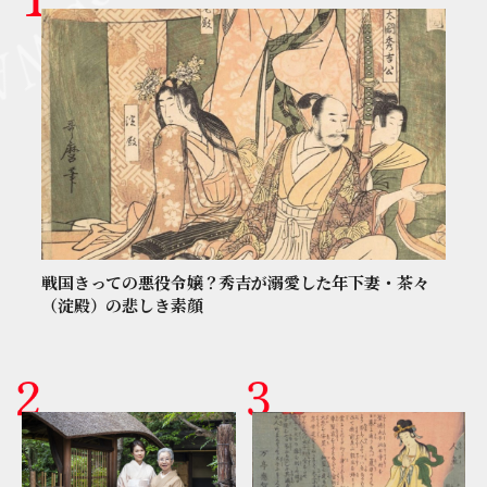
戦国きっての悪役令嬢？秀吉が溺愛した年下妻・茶々
（淀殿）の悲しき素顔