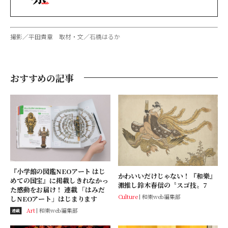
撮影／平田貴章 取材・文／石橋はるか
おすすめの記事
『小学館の図鑑NEOアート はじ
かわいいだけじゃない！『和樂』
めての国宝』に掲載しきれなかっ
激推し鈴木春信の〝スゴ技〟7
た感動をお届け！ 連載 「はみだ
Culture
和樂web編集部
しNEOアート」はじまります
Art
和樂web編集部
連載