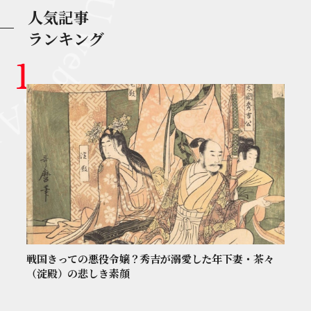
人気記事
ランキング
戦国きっての悪役令嬢？秀吉が溺愛した年下妻・茶々
（淀殿）の悲しき素顔