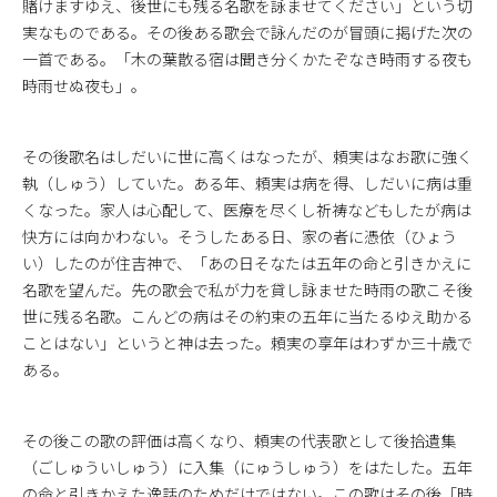
賭けますゆえ、後世にも残る名歌を詠ませてください」という切
実なものである。その後ある歌会で詠んだのが冒頭に掲げた次の
一首である。「木の葉散る宿は聞き分くかたぞなき時雨する夜も
時雨せぬ夜も」。
その後歌名はしだいに世に高くはなったが、頼実はなお歌に強く
執（しゅう）していた。ある年、頼実は病を得、しだいに病は重
くなった。家人は心配して、医療を尽くし祈祷などもしたが病は
快方には向かわない。そうしたある日、家の者に憑依（ひょう
い）したのが住吉神で、「あの日そなたは五年の命と引きかえに
名歌を望んだ。先の歌会で私が力を貸し詠ませた時雨の歌こそ後
世に残る名歌。こんどの病はその約束の五年に当たるゆえ助かる
ことはない」というと神は去った。頼実の享年はわずか三十歳で
ある。
その後この歌の評価は高くなり、頼実の代表歌として後拾遺集
（ごしゅういしゅう）に入集（にゅうしゅう）をはたした。五年
の命と引きかえた逸話のためだけではない。この歌はその後「時