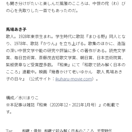
も聞き分けがたいと楽しんだ風雅のこころは、中世の侘（わ）び
の心を先取りした一首でもあったのだ。
馬場あき子
歌人。1928年東京生まれ。学生時代に歌誌『まひる野』同人とな
り、1978年、歌誌『かりん』を立ち上げる。歌集のほかに、造詣
の深い中世文学や能の研究や評論に多くの著作がある。読売文学
賞、毎日芸術賞、斎藤茂吉短歌文学賞、朝日賞、日本芸術院賞、
紫綬褒章など受賞歴多数。『和樂』にて「和歌で読み解く日本の
こころ」連載中。映画『幾春かけて老いゆかん 歌人 馬場あき
子の日々』（公式サイト：
ikuharu-movie.com
）。
構成／氷川まりこ
※本記事は雑誌『和樂（2020年12・2021年1月号）』の転載で
す。
Tag
和歌・俳句
和歌で読み解く日本のこころ
平安時代