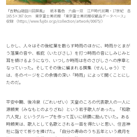
『吉野山龍田川図屏風』 紙本着色 六曲一双 江戸時代前期・17世紀 各
165.5×367.0cm 東京富士美術館 「東京富士美術館収蔵品データベース」
収録 （https://www.fujibi.or.jp/collection/artwork/00675/）
しかし、人々はその後紅葉を散らす時雨のほかに、時雨かとまが
う落葉の音や、板庇（いたびさし）を打つ時雨の音にしみじみと
耳を傾けるようになり、いつしか時雨は冬のさびしさへの序章と
なっていった。そしてその後に編まれる撰集（せんしゅう）で
は、冬のページをこの余情の深い「時雨」によって開くことにし
たのだ。
平安中期、後冷泉（ごれいぜい）天皇のころの代表歌人の一人に
源頼実（みなもとのよりざね）という若手歌人があった。「和歌
六人党」というグループを作って互いに研鑽に励んでいた。ある
時頼実は、歌人として名歌とされる一首を得たいと思い、住吉神
社に詣でて祈りを捧げた。「自分の寿命のうち五年という歳月を