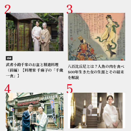
連載
武者小路千家のお盆と精進料理
八百比丘尼とは？人魚の肉を食べ
（前編）【料理家 千麻子の「千歳
800年生きた女の生涯とその結末
一食」】
を解説