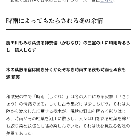
「和歌で読み解く日本のこころ」シリーズ一覧は
こちら
。
時雨によってもたらされる冬の余情
龍田川もみぢ葉流る神奈備（かむなび）の三室の山に時雨降るら
し 読人しらず
木の葉散る宿は聞き分くかたぞなき時雨する夜も時雨せぬ夜も
源 頼実
和歌史の中で「時雨（しぐれ）」は冬の入口にある寂寥（せきり
ょう）の情緒である。しかし古今集だけは少しちがう。それは大
陸から渡来した紅葉する樹木が、晩秋の野山を明るく彩りはじ
め、時雨がその紅葉を河川に散らし、人々は川を彩る紅葉を錦と
も絞り染め紋様とも眺め楽しんでいた。それは秋を見送る名残の
美景であった。