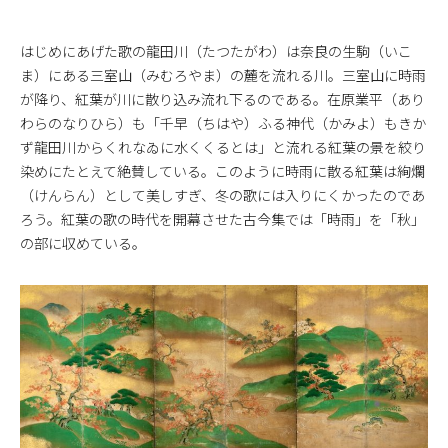
はじめにあげた歌の龍田川（たつたがわ）は奈良の生駒（いこ
ま）にある三室山（みむろやま）の麓を流れる川。三室山に時雨
が降り、紅葉が川に散り込み流れ下るのである。在原業平（あり
わらのなりひら）も「千早（ちはや）ふる神代（かみよ）もきか
ず龍田川からくれなゐに水くくるとは」と流れる紅葉の景を絞り
染めにたとえて絶賛している。このように時雨に散る紅葉は絢爛
（けんらん）として美しすぎ、冬の歌には入りにくかったのであ
ろう。紅葉の歌の時代を開幕させた古今集では「時雨」を「秋」
の部に収めている。