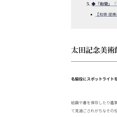
◆『和樂』「
【和樂 提
太田記念美術
名脇役にスポットライト
絵画や書を保存したり鑑
て見過ごされがちなその