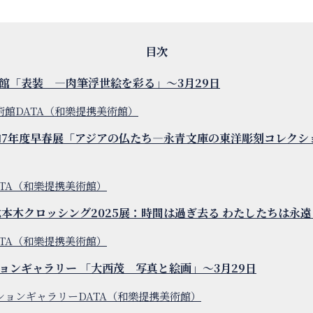
館「表装 ―肉筆浮世絵を彩る」～3月29日
術館DATA（和樂提携美術館）
和7年度早春展「アジアの仏たち―永青文庫の東洋彫刻コレクショ
ATA（和樂提携美術館）
六本木クロッシング2025展：時間は過ぎ去る わたしたちは永遠
ATA（和樂提携美術館）
ョンギャラリー 「大西茂 写真と絵画」～3月29日
ションギャラリーDATA（和樂提携美術館）