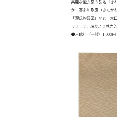
美麗な能衣裳の裂地（き
か、喜多川歌麿（きたが
『源氏物語図』など、太
できます。絵がより魅力
●入館料（一般）1,000円