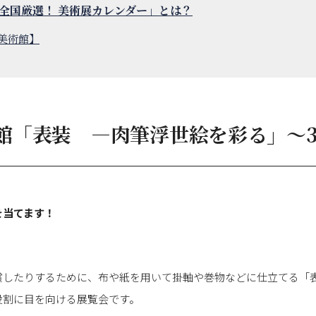
全国厳選！ 美術展カレンダー」とは？
携美術館】
館「表装 ―肉筆浮世絵を彩る」～3
を当てます！
賞したりするために、布や紙を用いて掛軸や巻物などに仕立てる「
役割に目を向ける展覧会です。