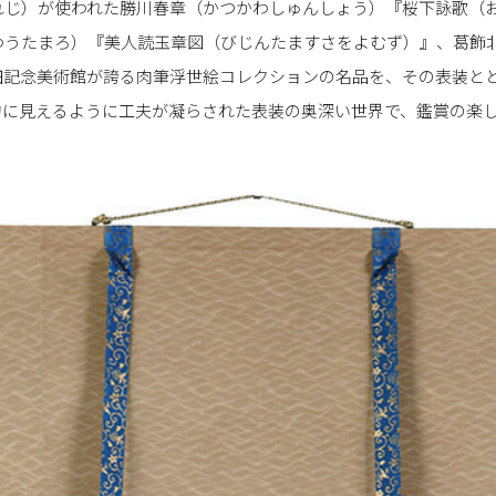
れじ）が使われた勝川春章（かつかわしゅんしょう）『桜下詠歌（
わうたまろ）『美人読玉章図（びじんたますさをよむず）』、葛飾
田記念美術館が誇る肉筆浮世絵コレクションの名品を、その表装と
的に見えるように工夫が凝らされた表装の奥深い世界で、鑑賞の楽