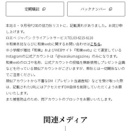
定期購読
バックナンバー
本誌８・９月号P.208の協力社リストに、記載漏れがありました。お詫び申
し上げます。
ロエベ ジャパン クライアントサービスTEL03-6215-6116
※和樂本誌ならびに和樂webに関するお問い合わせは
こちら
。
※小学館が雑誌『和樂』およびWEBサイト『和樂web』にて運営している
Instagramの公式アカウントは「@warakumagazine」のみになります。
和樂webのロゴや名称、公式アカウントの投稿を無断使用しプレゼント企画
などを行っている類似アカウントがございますが、弊社とは一切関係ないの
でご注意ください。
類似アカウントから不審なDM（プレゼント当選告知）などを受け取った際
は、記載されたURLにはアクセスせずDM自体を削除していただくようお願
いいたします。
また被害防止のため、同アカウントのブロックをお願いいたします。
関連メディア