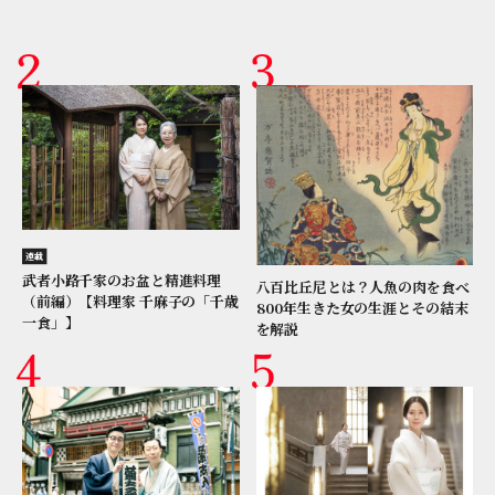
連載
武者小路千家のお盆と精進料理
八百比丘尼とは？人魚の肉を食べ
（前編）【料理家 千麻子の「千歳
800年生きた女の生涯とその結末
一食」】
を解説