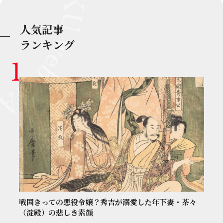
人気記事
ランキング
戦国きっての悪役令嬢？秀吉が溺愛した年下妻・茶々
（淀殿）の悲しき素顔