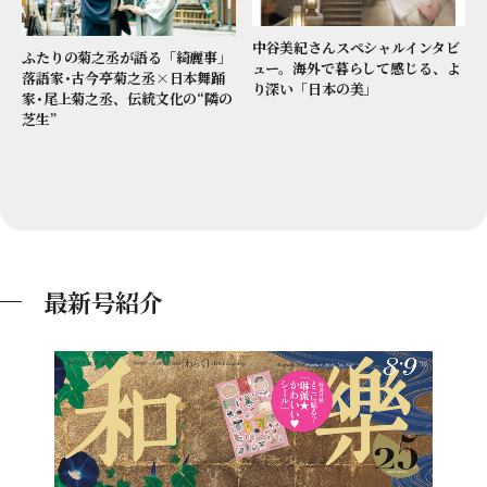
中谷美紀さんスペシャルインタビ
ふたりの菊之丞が語る「綺麗事」
ュー。海外で暮らして感じる、よ
落語家･古今亭菊之丞×日本舞踊
り深い「日本の美」
家･尾上菊之丞、伝統文化の“隣の
芝生”
最新号紹介