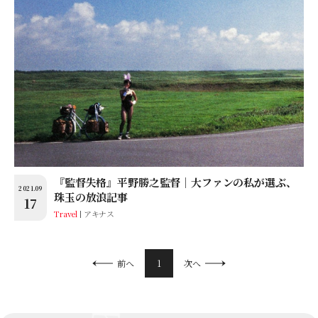
『監督失格』平野勝之監督｜大ファンの私が選ぶ、
2021.09
珠玉の放浪記事
17
Travel
アキナス
1
前へ
次へ