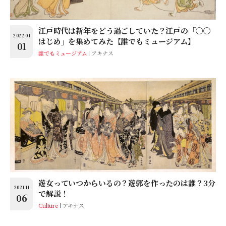
江戸時代は新年をどう過ごしていた？江戸の「〇〇
2022.01
はじめ」を集めてみた【誰でもミュージアム】
01
誰でもミュージアム
アキナス
遊女っていつからいるの？遊郭を作ったのは誰？3分
2021.11
で解説！
06
Culture
アキナス