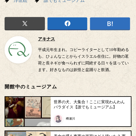
浮世絵
誰でもミュージアム
アキナス
平成元年生まれ。コピーライターとして10年勤める
も、ひょんなことからイスラエル在住に。好物の茗
荷と長ネギが食べられずに悶絶する日々を送ってい
ます。好きなものは妖怪と盆踊りと飲酒。
開館中のミュージアム
世界の犬、大集合！ここに実現わんわん
パラダイス【誰でもミュージアム】
樽瀬川