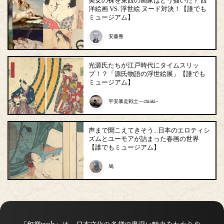
美女の裸を東西の画家はどう描いた？ 西
洋絵画 VS. 浮世絵 ヌード対決！【誰でも
ミュージアム】
安藤整
光源氏たちが江戸時代にタイムスリッ
プ！？「源氏物語の浮世絵展」【誰でも
ミュージアム】
平安暴走戦士～chiaki~
声まで聞こえてきそう...日本のエロティシ
ズムとユーモアが詰まった春画の世界
【誰でもミュージアム】
鳩