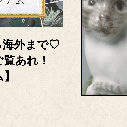
ら海外まで♡
ご覧あれ！
ム】