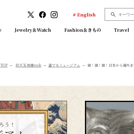
# English
e
Jewelry＆Watch
Fashion＆きもの
Travel
TOP
ROCK 和樂web
誰でもミュージアム
猫！猫！猫！日本から海外ま