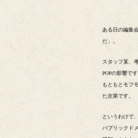
ある日の編集
だ」。
スタッフ某、考
POPの影響で
もともとモフ
た次第です。
というわけで
パブリックド