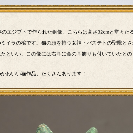
30年のエジプトで作られた銅像。こちらは高さ32cmと堂々た
のミイラの棺です。猫の頭を持つ女神・バステトの聖獣とさ
れたといい、この像には右耳に金の耳飾りも付いていたとの
のかわいい猫作品、たくさんあります！