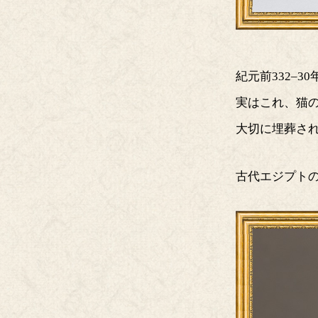
紀元前332–
実はこれ、猫
大切に埋葬さ
古代エジプト