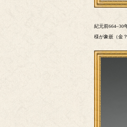
紀元前664–
様が象嵌（金