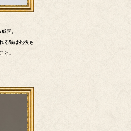
る威容。
れる猫は死後も
こと。