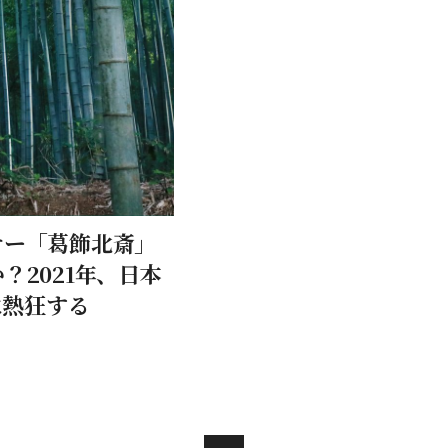
サー「葛飾北斎」
？2021年、日本
に熱狂する