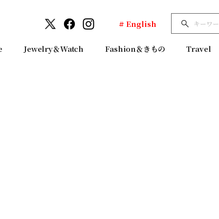
# English
e
Jewelry＆Watch
Fashion＆きもの
Travel