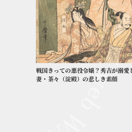
戦国きっての悪役令嬢？秀吉が溺愛
妻・茶々（淀殿）の悲しき素顔