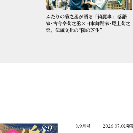
ふたりの菊之丞が語る「綺麗事」 落語
家･古今亭菊之丞×日本舞踊家･尾上菊之
丞、伝統文化の“隣の芝生”
8,9月号
2026.07.01発