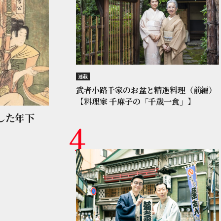
連載
武者小路千家のお盆と精進料理（前編）
【料理家 千麻子の「千歳一食」】
した年下