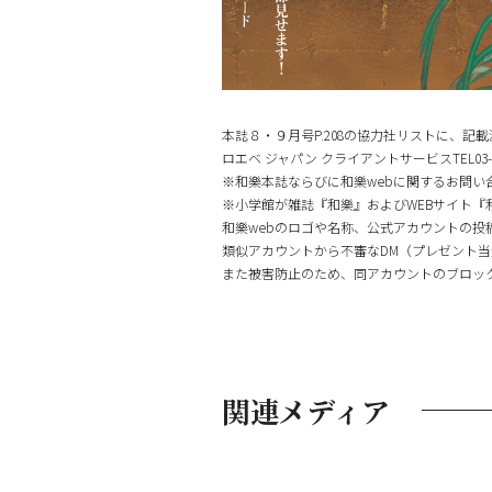
本誌８・９月号P.208の協力社リストに、
ロエベ ジャパン クライアントサービスTEL03-621
※和樂本誌ならびに和樂webに関するお問い
※小学館が雑誌『和樂』およびWEBサイト『和樂w
和樂webのロゴや名称、公式アカウントの
類似アカウントから不審なDM（プレゼント当
また被害防止のため、同アカウントのブロッ
関連メディア