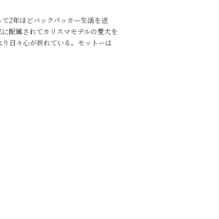
て2年ほどバックパッカー生活を送
誌に配属されてカリスマモデルの愛犬を
となり日々心が折れている。モットーは