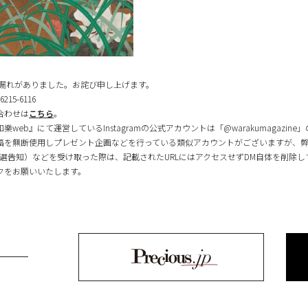
記載漏れがありました。お詫び申し上げます。
5-6116
合わせは
こちら
。
eb』にて運営しているInstagramの公式アカウントは「@warakumagazin
投稿を無断使用しプレゼント企画などを行っている類似アカウントがございますが、
選告知）などを受け取った際は、記載されたURLにはアクセスせずDM自体を削除
クをお願いいたします。