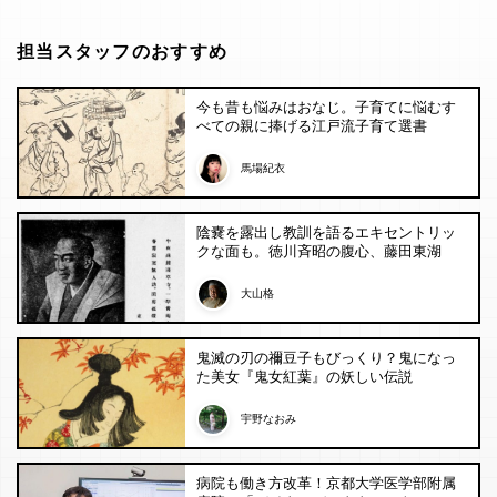
担当スタッフのおすすめ
今も昔も悩みはおなじ。子育てに悩むす
べての親に捧げる江戸流子育て選書
馬場紀衣
陰嚢を露出し教訓を語るエキセントリッ
クな面も。徳川斉昭の腹心、藤田東湖
大山格
鬼滅の刃の禰󠄀豆子もびっくり？鬼になっ
た美女『鬼女紅葉』の妖しい伝説
宇野なおみ
病院も働き方改革！京都大学医学部附属