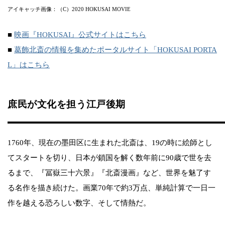
アイキャッチ画像：（C）2020 HOKUSAI MOVIE
■
映画『HOKUSAI』公式サイトはこちら
■
葛飾北斎の情報を集めたポータルサイト「HOKUSAI PORTA
L」はこちら
庶民が文化を担う江戸後期
1760年、現在の墨田区に生まれた北斎は、19の時に絵師とし
てスタートを切り、日本が鎖国を解く数年前に90歳で世を去
るまで、『冨嶽三十六景』『北斎漫画』など、世界を魅了す
る名作を描き続けた。画業70年で約3万点、単純計算で一日一
作を越える恐ろしい数字、そして情熱だ。