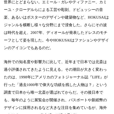
世界にとどまらない。エミール・ガレやティファニー、カミ
ーユ・クローデルらによる工芸や彫刻、ドビュッシーの音
楽、あるいはポスターのデザインや建築物など、HOKUSAIは
ジャンルを横断し様々な分野にまで浸食した。さらにその波
は時代を超え、2007年、ディオールが発表したドレスのモチ
ーフとして姿を現した。今やHOKUSAIはファションやデザイ
ンのアイコンでもあるのだ。
海外での知名度や影響力に比して、近年まで日本では北斎は
過小評価されてきたように見える。その潮目が大きく変わっ
たのは、1998年にアメリカのフォトジャーナル誌『LIFE』が
行った「過去1000年で偉大な功績を残した人物は？」という
調査で日本から唯一北斎が選ばれてからだ。その後日本で
も、毎年のように展覧会が開催され、パスポートや新紙幣の
デザインに採用されるなど大きな注目を集めているが、海外