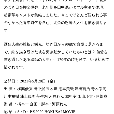
の若き日を柳楽優弥、老年期を田中泯がダブル主演で体現、
超豪華キャストが集結しました。今までほとんど語られる事
のなかった青年時代を含む、北斎の怒涛の人生を描き切りま
す。
画狂人生の挫折と栄光。幼き日から90歳で命燃え尽きるま
で、絵を描き続けた彼を突き動かしていたものとは？ 信念を
貫き通したある絵師の人生が、170年の時を経て、いま初めて
描かれます。
公開日： 2021年5月28日（金）
出 演： 柳楽優弥 田中泯 玉木宏 瀧本美織 津田寛治 青木崇高
辻本祐樹 浦上晟周 芋生悠 河原れん 城桧吏 永山瑛太 / 阿部寛
監 督 ：橋本一 企画・脚本 : 河原れん
配 給 ：S・D・P ©2020 HOKUSAI MOVIE