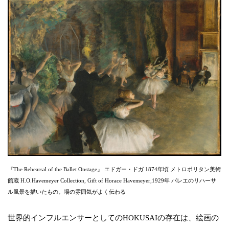
『The Rehearsal of the Ballet Onstage』 エドガー・ドガ 1874年頃 メトロポリタン美術
館蔵 H.O.Havemeyer Collection, Gift of Horace Havemeyer,1929年 バレエのリハーサ
ル風景を描いたもの。場の雰囲気がよく伝わる
世界的インフルエンサーとしてのHOKUSAIの存在は、絵画の