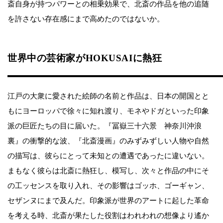
斎自身が持つパワーとの相乗効果で、北斎の作品を他の追随
を許さない存在感にまで高めたのではないか。
世界中の芸術家がHOKUSAIに熱狂
江戸の大衆に愛された絵師の名前と作品は、日本の開国とと
もにヨーロッパで徐々に知れ渡り、モネやドガといった印象
派の巨匠たちの目に届いた。『冨嶽三十六景 神奈川沖浪
裏』の衝撃的な波、『北斎漫画』のみずみずしい人物や自然
の描写は、彼らにとって未知との遭遇であったに違いない。
まもなく彼らは北斎に熱狂し、模写し、次々と作品の中にそ
の工ッセンスを取り入れ、その影響はゴッホ、ゴーギャン、
セザンヌにまで及んだ。印象派が世界のアートに起した革命
を考える時、北斎が果たした役割はわれわれの想像より遙か