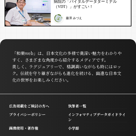
病院の「バイタルデータターミナル
（VDT）」がすごい！
藤澤 みづえ
「和樂web」は、日本文化の多様で奥深い魅力をわかりや
すく、さまざまな角度から紹介するメディアです。
美しく、ラグジュアリーで、格調高いながらも時にはロッ
ク。伝統を守り継ぎながらも進化を続ける、幽遠な日本文
化の世界をお楽しみください。
広告掲載をご検討の方へ
執筆者一覧
プライバシーポリシー
インフォマティブデータガイドライ
ン
画像使用・著作権
小学館