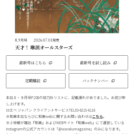
8,9月号
2026.07.01発売
天才！ 琳派オールスターズ
最新号はこちら
最新号を試し読み
定期購読
バックナンバー
本誌８・９月号P.208の協力社リストに、記載漏れがありました。お詫び申
し上げます。
ロエベ ジャパン クライアントサービスTEL03-6215-6116
※和樂本誌ならびに和樂webに関するお問い合わせは
こちら
。
※小学館が雑誌『和樂』およびWEBサイト『和樂web』にて運営している
Instagramの公式アカウントは「@warakumagazine」のみになります。