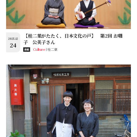
【桂二葉がたたく、日本文化の戸】 第2回 お囃
2025.12
子 公美子さん
24
Culture
桂二葉
連載