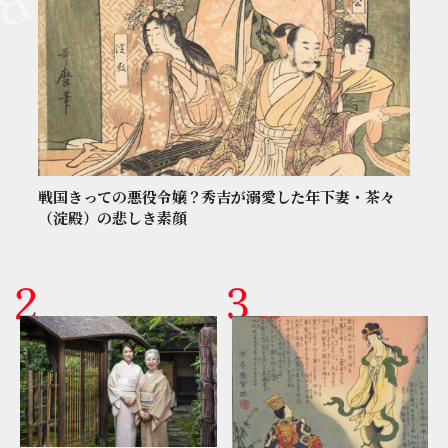
戦国きっての悪役令嬢？秀吉が溺愛した年下妻・茶々
（淀殿）の悲しき素顔