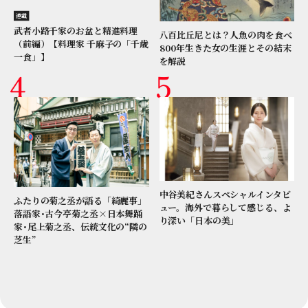
連載
武者小路千家のお盆と精進料理
八百比丘尼とは？人魚の肉を食べ
（前編）【料理家 千麻子の「千歳
800年生きた女の生涯とその結末
一食」】
を解説
中谷美紀さんスペシャルインタビ
ふたりの菊之丞が語る「綺麗事」
ュー。海外で暮らして感じる、よ
落語家･古今亭菊之丞×日本舞踊
り深い「日本の美」
家･尾上菊之丞、伝統文化の“隣の
芝生”