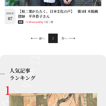
【桂二葉がたたく、日本文化の戸】 第1回 木版画
2025.07
摺師 平井恭子さん
07
Craftsmanship
桂二葉
連載
1
前へ
次へ
人気記事
ランキング