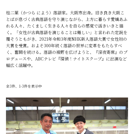
桂二葉（かつら によう）落語家。大阪市出身。旧き良き大阪こ
とばが息づく古典落語を守り演じながら、上方に暮らす愛嬌あふ
れる人々、たくましく生きる人々を自らの感覚で活きいきと描
く。「女性が古典落語を演じることは難しい」と言われた定説を
覆そうともがき、2021年令和3年度NHK新人落語大賞で女性初の
大賞を受賞。およそ300年続く落語の世界に変革をもたらすべ
く、奮闘を続ける。落語の裾野を広げようと、『深夜寄席』のプ
ロデュースや、ABCテレビ『探偵！ナイトスクープ』に出演など
幅広く活躍中。
全3件、1-3件を表示中