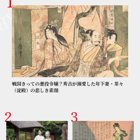
戦国きっての悪役令嬢？秀吉が溺愛した年下妻・茶々
（淀殿）の悲しき素顔