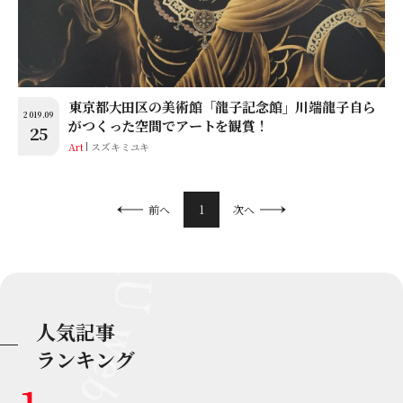
東京都大田区の美術館「龍子記念館」川端龍子自ら
2019.09
がつくった空間でアートを観賞！
25
Art
スズキミユキ
1
前へ
次へ
人気記事
ランキング