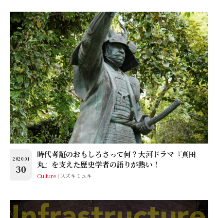
時代考証のおもしろさって何？大河ドラマ『真田
2020.01
丸』を支えた歴史学者の語りが熱い！
30
Culture
スズキミユキ