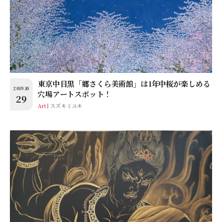
東京中目黒「郷さくら美術館」は1年中桜が楽しめる
2019.10
穴場アートスポット！
29
Art
スズキミユキ