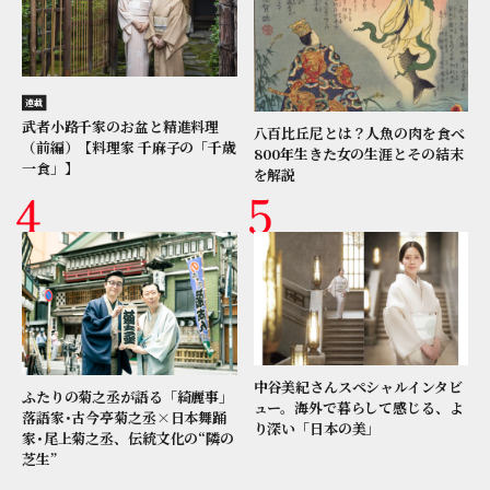
連載
武者小路千家のお盆と精進料理
八百比丘尼とは？人魚の肉を食べ
（前編）【料理家 千麻子の「千歳
800年生きた女の生涯とその結末
一食」】
を解説
中谷美紀さんスペシャルインタビ
ふたりの菊之丞が語る「綺麗事」
ュー。海外で暮らして感じる、よ
落語家･古今亭菊之丞×日本舞踊
り深い「日本の美」
家･尾上菊之丞、伝統文化の“隣の
芝生”