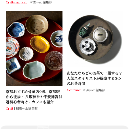
Craftsmanship
和樂web編集部
あなたならどのお茶で一服する？
人気スタイリストが提案する5つ
のお茶時間
Gourmet
和樂web編集部
京都おすすめ骨董店9選。京都駅
から徒歩・ 八坂神社や平安神宮付
近初心者向け・カフェも紹介
Craft
和樂web編集部