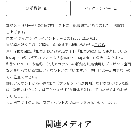
定期購読
バックナンバー
本誌８・９月号P.208の協力社リストに、記載漏れがありました。お詫び申
し上げます。
ロエベ ジャパン クライアントサービスTEL03-6215-6116
※和樂本誌ならびに和樂webに関するお問い合わせは
こちら
。
※小学館が雑誌『和樂』およびWEBサイト『和樂web』にて運営している
Instagramの公式アカウントは「@warakumagazine」のみになります。
和樂webのロゴや名称、公式アカウントの投稿を無断使用しプレゼント企画
などを行っている類似アカウントがございますが、弊社とは一切関係ないの
でご注意ください。
類似アカウントから不審なDM（プレゼント当選告知）などを受け取った際
は、記載されたURLにはアクセスせずDM自体を削除していただくようお願
いいたします。
また被害防止のため、同アカウントのブロックをお願いいたします。
関連メディア