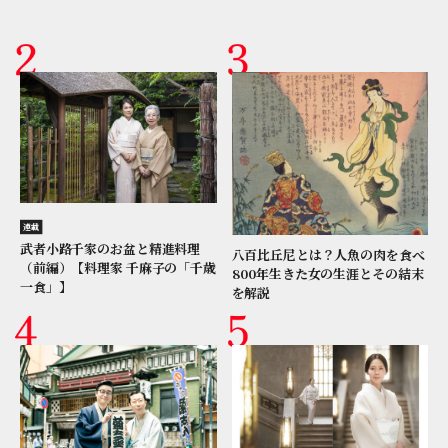
連載
武者小路千家のお盆と精進料理
八百比丘尼とは？人魚の肉を食べ
（前編）【料理家 千麻子の「千歳
800年生きた女の生涯とその結末
一食」】
を解説