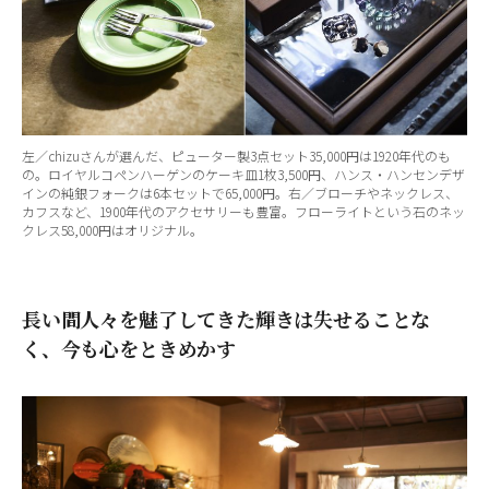
左／chizuさんが選んだ、ピューター製3点セット35,000円は1920年代のも
の。ロイヤルコペンハーゲンのケーキ皿1枚3,500円、ハンス・ハンセンデザ
インの純銀フォークは6本セットで65,000円。右／ブローチやネックレス、
カフスなど、1900年代のアクセサリーも豊富。フローライトという石のネッ
クレス58,000円はオリジナル。
長い間人々を魅了してきた輝きは失せることな
く、今も心をときめかす