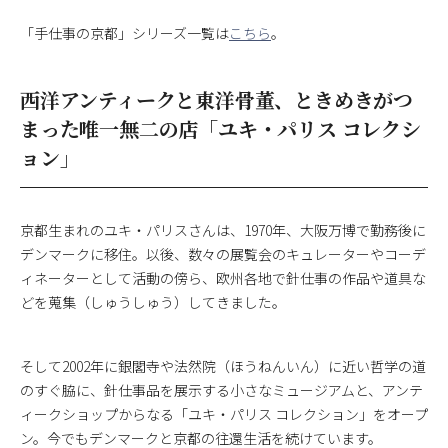
「手仕事の京都」シリーズ一覧は
こちら
。
西洋アンティークと東洋骨董、ときめきがつ
まった唯一無二の店「ユキ・パリス コレクシ
ョン」
京都生まれのユキ・パリスさんは、1970年、大阪万博で勤務後に
デンマークに移住。以後、数々の展覧会のキュレーターやコーデ
ィネーターとして活動の傍ら、欧州各地で針仕事の作品や道具な
どを蒐集（しゅうしゅう）してきました。
そして2002年に銀閣寺や法然院（ほうねんいん）に近い哲学の道
のすぐ脇に、針仕事品を展示する小さなミュージアムと、アンテ
ィークショップからなる「ユキ・パリス コレクション」をオープ
ン。今でもデンマークと京都の往還生活を続けています。