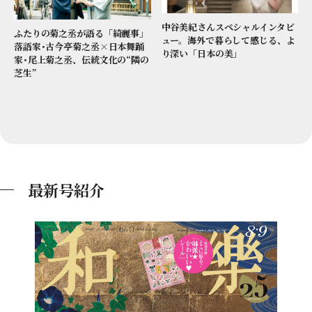
中谷美紀さんスペシャルインタビ
ふたりの菊之丞が語る「綺麗事」
ュー。海外で暮らして感じる、よ
落語家･古今亭菊之丞×日本舞踊
り深い「日本の美」
家･尾上菊之丞、伝統文化の“隣の
芝生”
最新号紹介