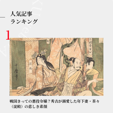
人気記事
ランキング
戦国きっての悪役令嬢？秀吉が溺愛した年下妻・茶々
（淀殿）の悲しき素顔