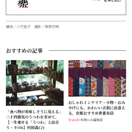
構成／小竹智子 撮影／篠原宏明
おすすめの記事
おしゃれインテリア・小物・おみ
やげにも。かわいい古裂に出逢え
「食べ物が美味しそうに見える」
る、京都おすすめ骨董布店
二十四節気のうつわを求めて。
Travel
和樂web編集部
【一生愛せる「うつわ」と出合
う・その6】村田森(2)