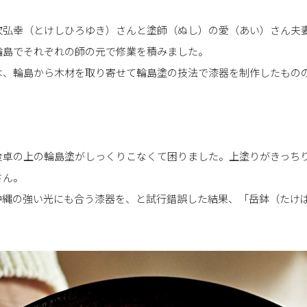
次弘幸（とけしひろゆき）さんと塗師（ぬし）の愛（あい）さん夫
輪島でそれぞれの師の元で修業を積みました。
は、輪島から木材を取り寄せて輪島塗の技法で漆器を制作したもの
食卓の上の輪島塗がしっくりこなくて困りました。上塗りがきっち
さん。
沖縄の強い光にも合う漆器を、と試行錯誤した結果、「岳鉢（たけ