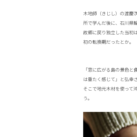
木地師（きじし）の渡慶
所で学んだ後に、石川県
故郷に戻り独立した当初
初の転換期だったとか。
「窓に広がる島の景色と
は重たく感じて」と弘幸
そこで地元木材を使って
う。