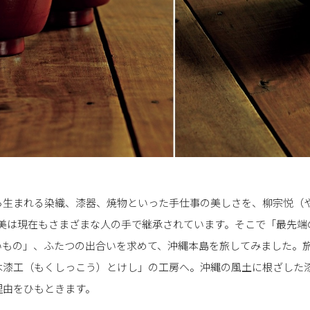
ら生まれる染織、漆器、焼物といった手仕事の美しさを、柳宗悦（や
の美は現在もさまざまな人の手で継承されています。そこで「最先端
いもの」、ふたつの出合いを求めて、沖縄本島を旅してみました。
木漆工（もくしっこう）とけし」の工房へ。沖縄の風土に根ざした
理由をひもときます。