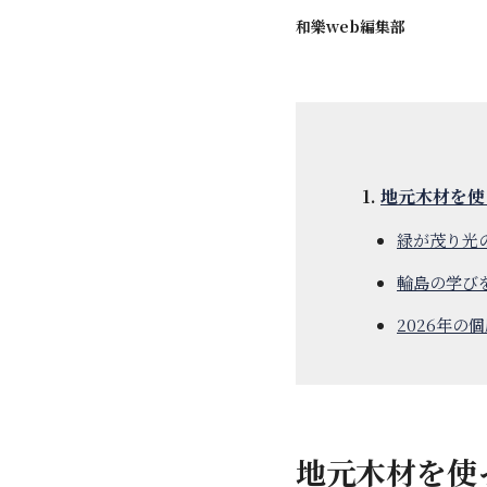
和樂web編集部
地元木材を使
緑が茂り光
輪島の学び
2026年の
地元木材を使