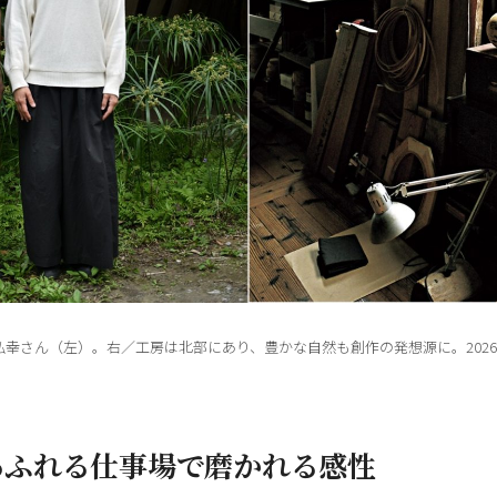
弘幸さん（左）。右／工房は北部にあり、豊かな自然も創作の発想源に。202
あふれる仕事場で磨かれる感性