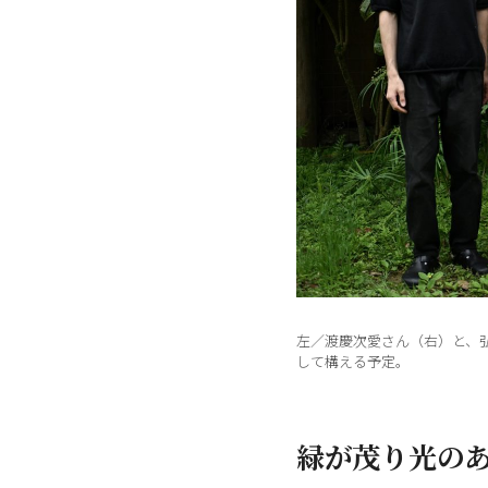
左／渡慶次愛さん（右）と、
して構える予定。
緑が茂り光の