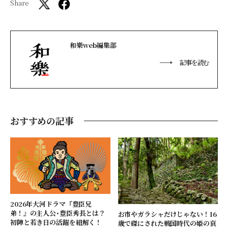
Share
和樂web編集部
記事を読む
おすすめの記事
2026年大河ドラマ『豊臣兄
弟！』の主人公･豊臣秀長とは？
お市やガラシャだけじゃない！16
初陣と若き日の活躍を紐解く！
歳で磔にされた戦国時代の姫の哀