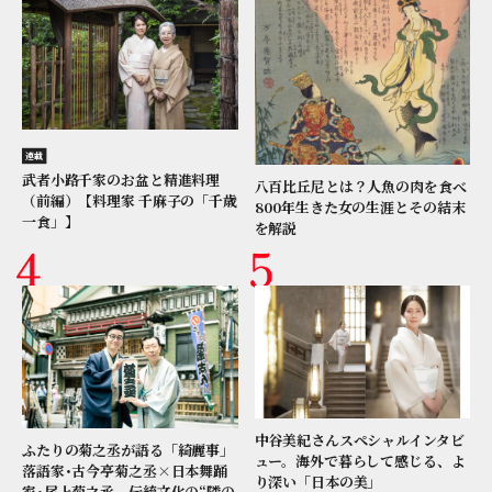
連載
武者小路千家のお盆と精進料理
八百比丘尼とは？人魚の肉を食べ
（前編）【料理家 千麻子の「千歳
800年生きた女の生涯とその結末
一食」】
を解説
中谷美紀さんスペシャルインタビ
ふたりの菊之丞が語る「綺麗事」
ュー。海外で暮らして感じる、よ
落語家･古今亭菊之丞×日本舞踊
り深い「日本の美」
家･尾上菊之丞、伝統文化の“隣の