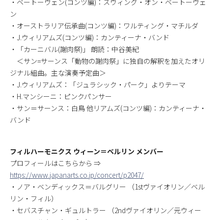
・ベートーヴェン(コンツ編)：スウィング・オン・ベートーヴェ
ン
・オーストラリア伝承曲(コンツ編)：ワルティング・マチルダ
・J.ウィリアムズ(コンツ編)：カンティーナ・バンド
・「カーニバル(謝肉祭)」 朗読：中谷美紀
＜サン=サーンス「動物の謝肉祭」に独自の解釈を加えたオリ
ジナル組曲。主な演奏予定曲＞
・J.ウィリアムズ：「ジュラシック・パーク」よりテーマ
・H.マンシーニ：ピンクパンサー
・サン＝サーンス：白鳥 他リアムズ(コンツ編)：カンティーナ・
バンド
フィルハーモニクス ウィーン＝ベルリン メンバー
プロフィールはこちらから ⇒
https://www.japanarts.co.jp/concert/p2047/
・ノア・ベンディックス＝バルグリー （1stヴァイオリン／ベル
リン・フィル）
・セバスチャン・ギュルトラー （2ndヴァイオリン／元ウィー