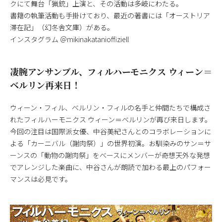
クにて舞台「猟銃」上演と、その活動は多岐にわたる。
書籍の執筆活動も手掛けており、最近の著書には「オーストリア
滞在記」（幻冬舎文庫）がある。
インスタグラム ＠mikinakatanioffiziell
凄腕アンサンブル、フィルハーモニクス ウィーン＝
ベルリン再来日！
ウィーン・フィル、ベルリン・フィルの名手と仲間たちで構成さ
れたフィルハーモニクス ウィーン＝ベルリンが再び来日します。
今回の注目は国際派女優、中谷美紀さんとのコラボレーションに
よる「カーニバル（謝肉祭）」の世界初演。お馴染みのサン＝サ
ーンスの「動物の謝肉祭」をベースにメンバーが奇想天外な発想
でアレンジした楽曲に、中谷さんが朗読で加わる最上のパフォー
マンスは必見です。