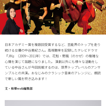
日本アカデミー賞を複数回受賞するなど、芸能界のトップを走り
続ける女優の中谷美紀さん。高視聴率を記録したテレビドラマ
『JIN』（2009～2011年）では、花魁・野風（のかぜ）の複雑な
心情を演じて話題になりました。 演劇以外にも様々な活動をし
ている中谷さんが今回挑戦するのは、世界トップレベルのアンサ
ンブルとの共演。おなじみのクラシック音楽のアレンジに、朗読
で新しい風を吹き込みます！
文・
和樂web編集部