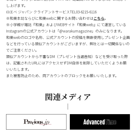
し上げます。
ロエベ ジャパン クライアントサービスTEL03-6215-6116
※和樂本誌ならびに和樂webに関するお問い合わせは
こちら
。
※小学館が雑誌『和樂』およびWEBサイト『和樂web』にて運営している
Instagramの公式アカウントは「@warakumagazine」のみになります。
和樂webのロゴや名称、公式アカウントの投稿を無断使用しプレゼント企画
などを行っている類似アカウントがございますが、弊社とは一切関係ないの
でご注意ください。
類似アカウントから不審なDM（プレゼント当選告知）などを受け取った際
は、記載されたURLにはアクセスせずDM自体を削除していただくようお願
いいたします。
また被害防止のため、同アカウントのブロックをお願いいたします。
関連メディア