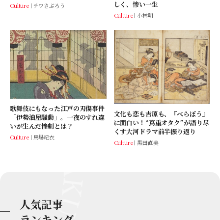
しく、惨い一生
Culture
チワさぶろう
Culture
小林明
歌舞伎にもなった江戸の刃傷事件
文化も恋も吉原も、『べらぼう』
「伊勢油屋騒動」。一夜のすれ違
に面白い！“蔦重オタク”が語り尽
いが生んだ惨劇とは？
くす大河ドラマ前半振り返り
Culture
馬場紀衣
Culture
黒田直美
人気記事
ランキング