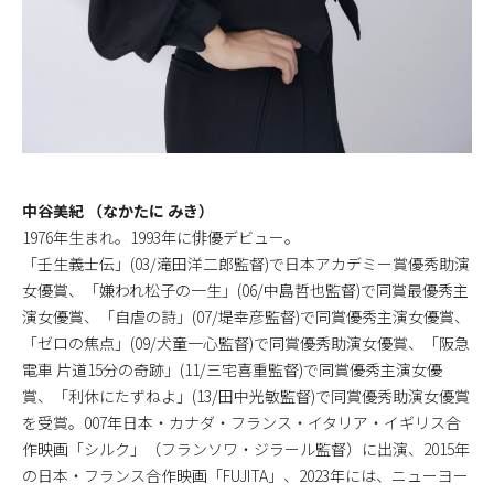
中谷美紀 （なかたに みき）
1976年生まれ。1993年に俳優デビュー。
「壬生義士伝」(03/滝田洋二郎監督)で日本アカデミー賞優秀助演
女優賞、「嫌われ松子の一生」(06/中島哲也監督)で同賞最優秀主
演女優賞、「自虐の詩」(07/堤幸彦監督)で同賞優秀主演女優賞、
「ゼロの焦点」(09/犬童一心監督)で同賞優秀助演女優賞、「阪急
電車 片道15分の奇跡」(11/三宅喜重監督)で同賞優秀主演女優
賞、「利休にたずねよ」(13/田中光敏監督)で同賞優秀助演女優賞
を受賞。007年日本・カナダ・フランス・イタリア・イギリス合
作映画「シルク」（フランソワ・ジラール監督）に出演、2015年
の日本・フランス合作映画「FUJITA」、2023年には、ニューヨー