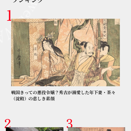
戦国きっての悪役令嬢？秀吉が溺愛した年下妻・茶々
（淀殿）の悲しき素顔