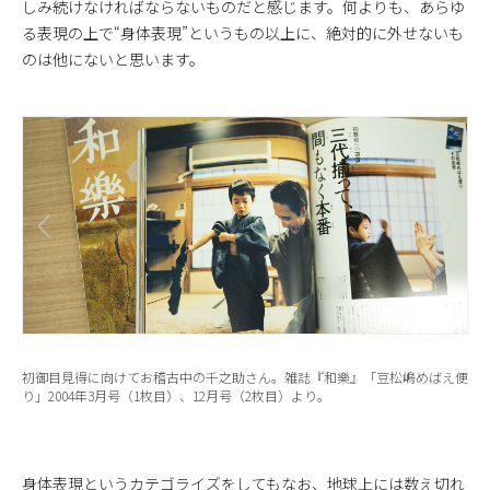
しみ続けなければならないものだと感じます。何よりも、あらゆ
る表現の上で“身体表現”というもの以上に、絶対的に外せないも
のは他にないと思います。
初御目見得に向けてお稽古中の千之助さん。雑誌『和樂』「豆松嶋めばえ便
り」2004年3月号（1枚目）、12月号（2枚目）より。
身体表現というカテゴライズをしてもなお、地球上には数え切れ