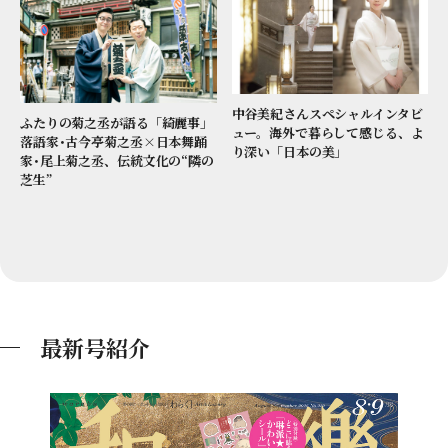
中谷美紀さんスペシャルインタビ
ふたりの菊之丞が語る「綺麗事」
ュー。海外で暮らして感じる、よ
落語家･古今亭菊之丞×日本舞踊
り深い「日本の美」
家･尾上菊之丞、伝統文化の“隣の
芝生”
最新号紹介