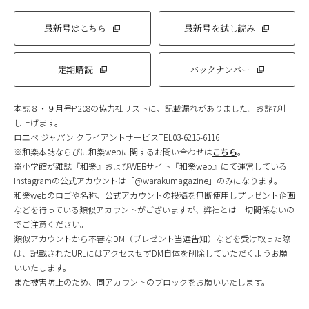
最新号はこちら
最新号を試し読み
定期購読
バックナンバー
本誌８・９月号P.208の協力社リストに、記載漏れがありました。お詫び申
し上げます。
ロエベ ジャパン クライアントサービスTEL03-6215-6116
※和樂本誌ならびに和樂webに関するお問い合わせは
こちら
。
※小学館が雑誌『和樂』およびWEBサイト『和樂web』にて運営している
Instagramの公式アカウントは「@warakumagazine」のみになります。
和樂webのロゴや名称、公式アカウントの投稿を無断使用しプレゼント企画
などを行っている類似アカウントがございますが、弊社とは一切関係ないの
でご注意ください。
類似アカウントから不審なDM（プレゼント当選告知）などを受け取った際
は、記載されたURLにはアクセスせずDM自体を削除していただくようお願
いいたします。
また被害防止のため、同アカウントのブロックをお願いいたします。