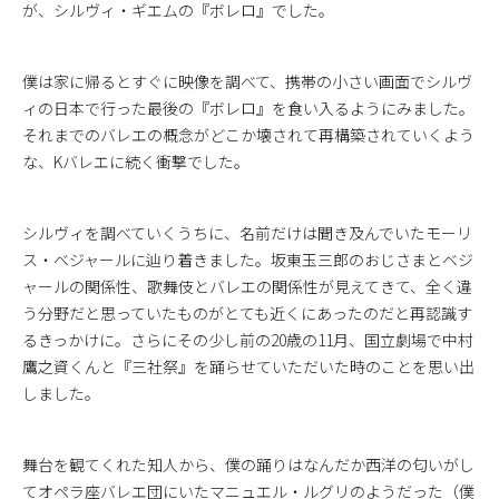
が、シルヴィ・ギエムの『ボレロ』でした。
僕は家に帰るとすぐに映像を調べて、携帯の小さい画面でシルヴ
ィの日本で行った最後の『ボレロ』を食い入るようにみました。
それまでのバレエの概念がどこか壊されて再構築されていくよう
な、Kバレエに続く衝撃でした。
シルヴィを調べていくうちに、名前だけは聞き及んでいたモーリ
ス・ベジャールに辿り着きました。坂東玉三郎のおじさまとベジ
ャールの関係性、歌舞伎とバレエの関係性が見えてきて、全く違
う分野だと思っていたものがとても近くにあったのだと再認識す
るきっかけに。さらにその少し前の20歳の11月、国立劇場で中村
鷹之資くんと『三社祭』を踊らせていただいた時のことを思い出
しました。
舞台を観てくれた知人から、僕の踊りはなんだか西洋の匂いがし
てオペラ座バレエ団にいたマニュエル・ルグリのようだった（僕