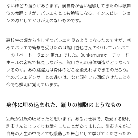
ないほどの踊りがあります。僕自身が習い経験してきたのは歌舞
伎の舞踊ですが、バレエもとても勉強になる、インスピレーショ
ンの源としてかけがえのないものです。
高校生の頃から少しずつバレエを見るようになったのですが、初
めてバレエで衝撃を受けたのは熊川哲也さんのKバレエカンパニ
ーの『ベートーヴェン 第九』でした。Bunkamuraオーチャード
ホールの客席で拝見しながら、熊川さんの身体構造がどうなって
いるのか。あの跳躍力は身体のどこを鍛えればできるのだろう。
他のバレエダンサーとの違いは、など頭をフル回転させたことを
今でも鮮明に覚えています。
身体に埋め込まれた、踊りの細胞のようなもの
20歳か21歳の頃だったと思います。あるお仕事で、敬愛する野村
訓市さんとじっくりお話をしたことがありました。訓市さんがご
自身の人生の中でとても感動した舞台として挙げてくださったの