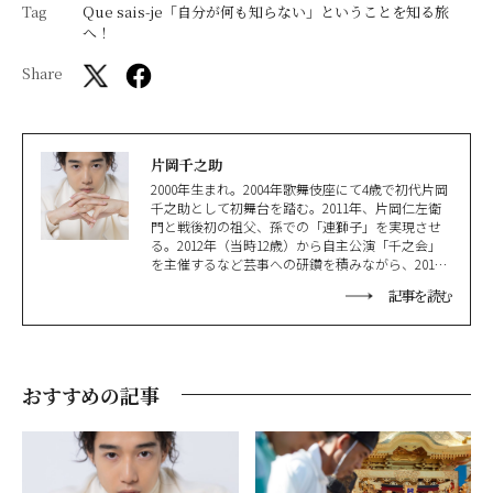
Tag
Que sais-je「自分が何も知らない」ということを知る旅
へ！
Share
片岡千之助
2000年生まれ。2004年歌舞伎座にて4歳で初代片岡
千之助として初舞台を踏む。2011年、片岡仁左衛
門と戦後初の祖父、孫での「連獅子」を実現させ
る。2012年（当時12歳）から自主公演「千之会」
を主催するなど芸事への研鑽を積みながら、2017
年にはペニンシュラ・パリにて歌舞伎舞踊を披
記事を読む
露、2020年『カルティエ』腕時計パシャのアチバ
ー（達成者）に選ばれる。また昨今では大学に復
学しながら、主演映画を続けて勤め、現代劇舞
台、ドラマと様々な分野で表現者として邁進して
いる。
おすすめの記事