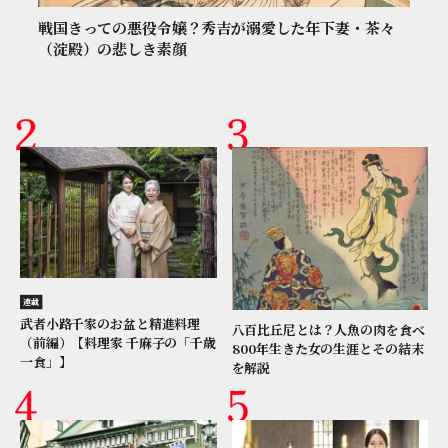
戦国きっての悪役令嬢？秀吉が溺愛した年下妻・茶々
（淀殿）の悲しき素顔
連載
武者小路千家のお盆と精進料理
八百比丘尼とは？人魚の肉を食べ
（前編）【料理家 千麻子の「千歳
800年生きた女の生涯とその結末
一食」】
を解説