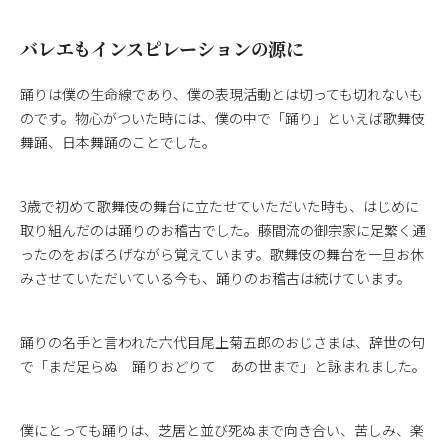
バレエもインスピレーションの源に
踊りは僕の生命線であり、僕の表現活動とは切っても切れないも
のです。物心がついた時には、僕の中で「踊り」といえば歌舞伎
舞踊、日本舞踊のことでした。
3歳で初めて歌舞伎の舞台に立たせていただいた時も、はじめに
取り組んだのは踊りのお稽古でした。藤間流の御宗家に足繁く通
ったのをおぼろげながら覚えています。歌舞伎の舞台を一旦お休
みさせていただいている今も、踊りのお稽古は続けています。
踊りの名手と言われた六代目尾上菊五郎のおじさまは、辞世の句
で「まだ足らぬ 踊りおどりて あの世まで」と詠まれました。
僕にとっても踊りは、芝居と並び死ぬまで向き合い、苦しみ、楽