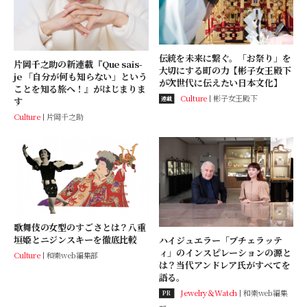
伝統を未来に繋ぐ。「お祭り」を
片岡千之助の新連載『Que sais-
大切にする町の力【彬子女王殿下
je 「自分が何も知らない」という
が次世代に伝えたい日本文化】
ことを知る旅へ！』がはじまりま
Culture
彬子女王殿下
連載
す
Culture
片岡千之助
歌舞伎の女型のすごさとは？八重
垣姫とニジンスキーを徹底比較
ハイジュエラー「ブチェラッテ
ィ」のインスピレーションの源と
Culture
和樂web編集部
は？当代アンドレア氏がすべてを
語る。
Jewelry＆Watch
和樂web編集
PR